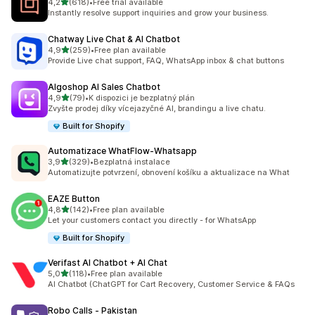
z 5 hvězd
4,2
(618)
•
Free trial available
Celkový počet recenzí: 618
Instantly resolve support inquiries and grow your business.
Chatway Live Chat & AI Chatbot
z 5 hvězd
4,9
(259)
•
Free plan available
Celkový počet recenzí: 259
Provide Live chat support, FAQ, WhatsApp inbox & chat buttons
Algoshop AI Sales Chatbot
z 5 hvězd
4,9
(79)
•
K dispozici je bezplatný plán
Celkový počet recenzí: 79
Zvyšte prodej díky vícejazyčné AI, brandingu a live chatu.
Built for Shopify
Automatizace WhatFlow‑Whatsapp
z 5 hvězd
3,9
(329)
•
Bezplatná instalace
Celkový počet recenzí: 329
Automatizujte potvrzení, obnovení košíku a aktualizace na What
EAZE Button
z 5 hvězd
4,8
(142)
•
Free plan available
Celkový počet recenzí: 142
Let your customers contact you directly - for WhatsApp
Built for Shopify
Verifast AI Chatbot + AI Chat
z 5 hvězd
5,0
(118)
•
Free plan available
Celkový počet recenzí: 118
AI Chatbot (ChatGPT for Cart Recovery, Customer Service & FAQs
Robo Calls ‑ Pakistan