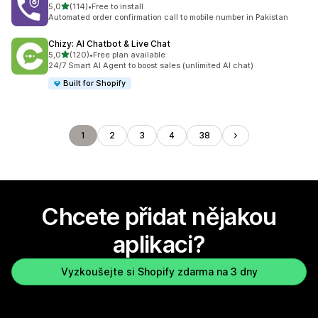
z 5 hvězd
5,0
(114)
•
Free to install
Celkový počet recenzí: 114
Automated order confirmation call to mobile number in Pakistan
Chizy: AI Chatbot & Live Chat
z 5 hvězd
5,0
(120)
•
Free plan available
Celkový počet recenzí: 120
24/7 Smart AI Agent to boost sales (unlimited AI chat)
Built for Shopify
1
2
3
4
38
Chcete přidat nějakou
aplikaci?
Vyzkoušejte si Shopify zdarma na 3 dny