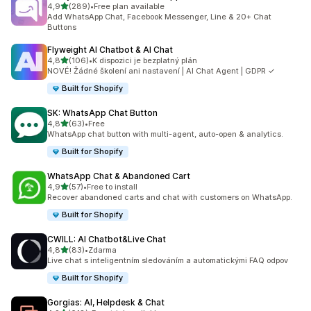
z 5 hvězd
4,9
(289)
•
Free plan available
Celkový počet recenzí: 289
Add WhatsApp Chat, Facebook Messenger, Line & 20+ Chat
Buttons
Flyweight AI Chatbot & AI Chat
z 5 hvězd
4,8
(106)
•
K dispozici je bezplatný plán
Celkový počet recenzí: 106
NOVÉ! Žádné školení ani nastavení | AI Chat Agent | GDPR ✓
Built for Shopify
SK: WhatsApp Chat Button
z 5 hvězd
4,8
(63)
•
Free
Celkový počet recenzí: 63
WhatsApp chat button with multi-agent, auto-open & analytics.
Built for Shopify
WhatsApp Chat & Abandoned Cart
z 5 hvězd
4,9
(57)
•
Free to install
Celkový počet recenzí: 57
Recover abandoned carts and chat with customers on WhatsApp.
Built for Shopify
CWILL: AI Chatbot&Live Chat
z 5 hvězd
4,8
(83)
•
Zdarma
Celkový počet recenzí: 83
Live chat s inteligentním sledováním a automatickými FAQ odpov
Built for Shopify
Gorgias: AI, Helpdesk & Chat