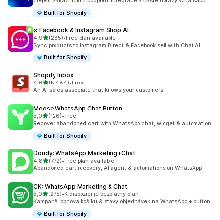
Zlepšit zákaznickou podporu: Integrace a časté dotazy Whatsapp
Built for Shopify
∞ Facebook & Instagram Shop AI
z 5 hvězd
4,9
(265)
•
Free plan available
Celkový počet recenzí: 265
Sync products to Instagram Direct & Facebook sell with Chat AI
Built for Shopify
Shopify Inbox
z 5 hvězd
4,6
(5 484)
•
Free
Celkový počet recenzí: 5484
An AI sales associate that knows your customers
Moose WhatsApp Chat Button
z 5 hvězd
5,0
(126)
•
Free
Celkový počet recenzí: 126
Recover abandoned cart with WhatsApp chat, widget & automation
Built for Shopify
Dondy: WhatsApp Marketing+Chat
z 5 hvězd
4,8
(772)
•
Free plan available
Celkový počet recenzí: 772
Abandoned cart recovery, AI agent & automations on WhatsApp
CK: WhatsApp Marketing & Chat
z 5 hvězd
5,0
(275)
•
K dispozici je bezplatný plán
Celkový počet recenzí: 275
Kampaně, obnova košíku & stavy objednávek na WhatsApp + button
Built for Shopify