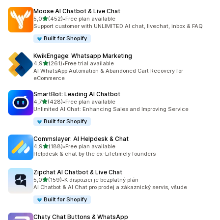
Moose AI Chatbot & Live Chat
z 5 hvězd
5,0
(452)
•
Free plan available
Celkový počet recenzí: 452
Support customer with UNLIMITED AI chat, livechat, inbox & FAQ
Built for Shopify
KwikEngage: Whatsapp Marketing
z 5 hvězd
4,9
(261)
•
Free trial available
Celkový počet recenzí: 261
AI WhatsApp Automation & Abandoned Cart Recovery for
eCommerce
SmartBot: Leading AI Chatbot
z 5 hvězd
4,7
(428)
•
Free plan available
Celkový počet recenzí: 428
Unlimited AI Chat: Enhancing Sales and Improving Service
Built for Shopify
Commslayer: AI Helpdesk & Chat
z 5 hvězd
4,9
(188)
•
Free plan available
Celkový počet recenzí: 188
Helpdesk & chat by the ex-Lifetimely founders
Zipchat AI Chatbot & Live Chat
z 5 hvězd
5,0
(159)
•
K dispozici je bezplatný plán
Celkový počet recenzí: 159
AI Chatbot & AI Chat pro prodej a zákaznický servis, všude
Built for Shopify
Chaty Chat Buttons & WhatsApp