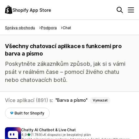
Shopify App Store
Správa obchodu
Podpora
Chat
Všechny chatovací aplikace s funkcemi pro
barva a písmo
Poskytněte zákazníkům způsob, jak si s vámi
psát v reálném čase – pomocí živého chatu
nebo chatovacích botů.
Více aplikací (891) s:
Barva a písmo
Vymazat
Built for Shopify
Chatty AI Chatbot & Live Chat
z 5 hvězd
4,9
(1 789)
•
K dispozici je bezplatný plán
Celkový počet recenzí: 1789