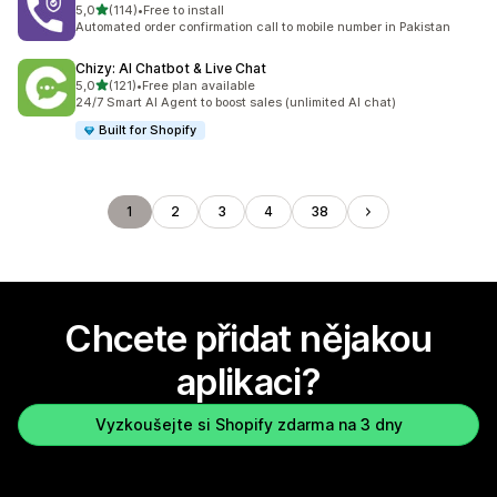
z 5 hvězd
5,0
(114)
•
Free to install
Celkový počet recenzí: 114
Automated order confirmation call to mobile number in Pakistan
Chizy: AI Chatbot & Live Chat
z 5 hvězd
5,0
(121)
•
Free plan available
Celkový počet recenzí: 121
24/7 Smart AI Agent to boost sales (unlimited AI chat)
Built for Shopify
1
2
3
4
38
Chcete přidat nějakou
aplikaci?
Vyzkoušejte si Shopify zdarma na 3 dny