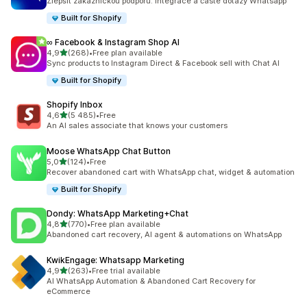
Zlepšit zákaznickou podporu: Integrace a časté dotazy Whatsapp
Built for Shopify
∞ Facebook & Instagram Shop AI
z 5 hvězd
4,9
(268)
•
Free plan available
Celkový počet recenzí: 268
Sync products to Instagram Direct & Facebook sell with Chat AI
Built for Shopify
Shopify Inbox
z 5 hvězd
4,6
(5 485)
•
Free
Celkový počet recenzí: 5485
An AI sales associate that knows your customers
Moose WhatsApp Chat Button
z 5 hvězd
5,0
(124)
•
Free
Celkový počet recenzí: 124
Recover abandoned cart with WhatsApp chat, widget & automation
Built for Shopify
Dondy: WhatsApp Marketing+Chat
z 5 hvězd
4,8
(770)
•
Free plan available
Celkový počet recenzí: 770
Abandoned cart recovery, AI agent & automations on WhatsApp
KwikEngage: Whatsapp Marketing
z 5 hvězd
4,9
(263)
•
Free trial available
Celkový počet recenzí: 263
AI WhatsApp Automation & Abandoned Cart Recovery for
eCommerce