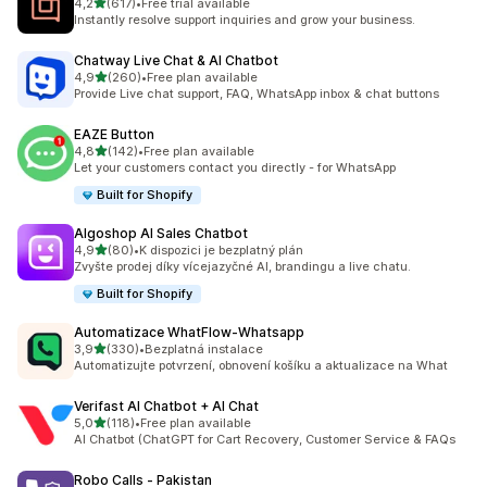
z 5 hvězd
4,2
(617)
•
Free trial available
Celkový počet recenzí: 617
Instantly resolve support inquiries and grow your business.
Chatway Live Chat & AI Chatbot
z 5 hvězd
4,9
(260)
•
Free plan available
Celkový počet recenzí: 260
Provide Live chat support, FAQ, WhatsApp inbox & chat buttons
EAZE Button
z 5 hvězd
4,8
(142)
•
Free plan available
Celkový počet recenzí: 142
Let your customers contact you directly - for WhatsApp
Built for Shopify
Algoshop AI Sales Chatbot
z 5 hvězd
4,9
(80)
•
K dispozici je bezplatný plán
Celkový počet recenzí: 80
Zvyšte prodej díky vícejazyčné AI, brandingu a live chatu.
Built for Shopify
Automatizace WhatFlow‑Whatsapp
z 5 hvězd
3,9
(330)
•
Bezplatná instalace
Celkový počet recenzí: 330
Automatizujte potvrzení, obnovení košíku a aktualizace na What
Verifast AI Chatbot + AI Chat
z 5 hvězd
5,0
(118)
•
Free plan available
Celkový počet recenzí: 118
AI Chatbot (ChatGPT for Cart Recovery, Customer Service & FAQs
Robo Calls ‑ Pakistan