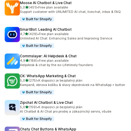
Moose AI Chatbot & Live Chat
z 5 hvězd
5,0
(451)
•
Free plan available
Celkový počet recenzí: 451
Support customer with UNLIMITED AI chat, livechat, inbox & FAQ
Built for Shopify
SmartBot: Leading AI Chatbot
z 5 hvězd
4,7
(429)
•
Free plan available
Celkový počet recenzí: 429
Unlimited AI Chat: Enhancing Sales and Improving Service
Built for Shopify
Commslayer: AI Helpdesk & Chat
z 5 hvězd
4,9
(188)
•
Free plan available
Celkový počet recenzí: 188
Helpdesk & chat by the ex-Lifetimely founders
CK: WhatsApp Marketing & Chat
z 5 hvězd
5,0
(275)
•
K dispozici je bezplatný plán
Celkový počet recenzí: 275
Kampaně, obnova košíku & stavy objednávek na WhatsApp + button
Built for Shopify
Zipchat AI Chatbot & Live Chat
z 5 hvězd
5,0
(159)
•
K dispozici je bezplatný plán
Celkový počet recenzí: 159
AI Chatbot & AI Chat pro prodej a zákaznický servis, všude
Built for Shopify
Chaty Chat Buttons & WhatsApp