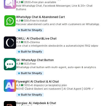
z 5 hvězd
4,9
(289)
•
Free plan available
Celkový počet recenzí: 289
Add WhatsApp Chat, Facebook Messenger, Line & 20+ Chat
Buttons
WhatsApp Chat & Abandoned Cart
z 5 hvězd
4,9
(59)
•
Free to install
Celkový počet recenzí: 59
Recover abandoned carts and chat with customers on WhatsApp.
Built for Shopify
CWILL: AI Chatbot&Live Chat
z 5 hvězd
4,8
(83)
•
Zdarma
Celkový počet recenzí: 83
Live chat s inteligentním sledováním a automatickými FAQ odpov
Built for Shopify
SK: WhatsApp Chat Button
z 5 hvězd
4,8
(62)
•
Free
Celkový počet recenzí: 62
WhatsApp chat button with multi-agent, auto-open & analytics.
Built for Shopify
Flyweight AI Chatbot & AI Chat
z 5 hvězd
4,8
(105)
•
K dispozici je bezplatný plán
Celkový počet recenzí: 105
NOVÉ! Žádné školení ani nastavení | AI Chat Agent | GDPR ✓
Built for Shopify
Gorgias: AI, Helpdesk & Chat