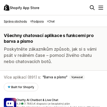
Shopify App Store
Správa obchodu
Podpora
Chat
Všechny chatovací aplikace s funkcemi pro
barva a písmo
Poskytněte zákazníkům způsob, jak si s vámi
psát v reálném čase – pomocí živého chatu
nebo chatovacích botů.
Více aplikací (891) s:
Barva a písmo
Vymazat
Built for Shopify
Chatty AI Chatbot & Live Chat
z 5 hvězd
4,9
(1 788)
•
K dispozici je bezplatný plán
Celkový počet recenzí: 1788