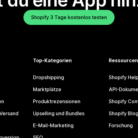
 du eine App hi
Shopify 3 Tage kostenlos testen
Top-Kategorien
Ressourcen
Dropshipping
Shopify Hel
Marktplätze
API-Dokume
en
Produktrezensionen
Shopify Co
 Versand
Upselling und Bundles
Shopify Blo
E-Mail-Marketing
Forschung
nversion
SEO