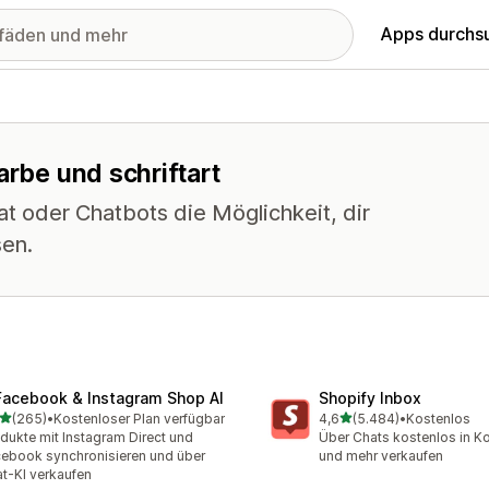
Apps durchs
arbe und schriftart
t oder Chatbots die Möglichkeit, dir
sen.
Facebook & Instagram Shop AI
Shopify Inbox
von 5 Sternen
von 5 Sternen
(265)
•
Kostenloser Plan verfügbar
4,6
(5.484)
•
Kostenlos
 Rezensionen insgesamt
5484 Rezensionen insges
dukte mit Instagram Direct und
Über Chats kostenlos in Ko
ebook synchronisieren und über
und mehr verkaufen
t-KI verkaufen