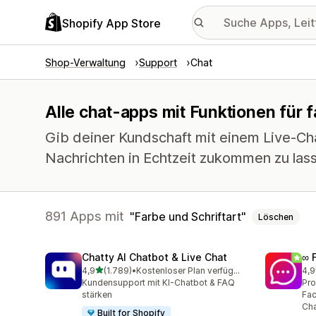
Shopify App Store
Shop-Verwaltung
Support
Chat
Alle chat-apps mit Funktionen für f
Gib deiner Kundschaft mit einem Live-Cha
Nachrichten in Echtzeit zukommen zu las
891 Apps mit
Farbe und Schriftart
Löschen
Chatty AI Chatbot & Live Chat
∞ 
von 5 Sternen
4,9
(1.789)
•
Kostenloser Plan verfügbar
4,9
1789 Rezensionen insgesamt
265
Kundensupport mit KI-Chatbot & FAQ
Pro
stärken
Fac
Cha
Built for Shopify