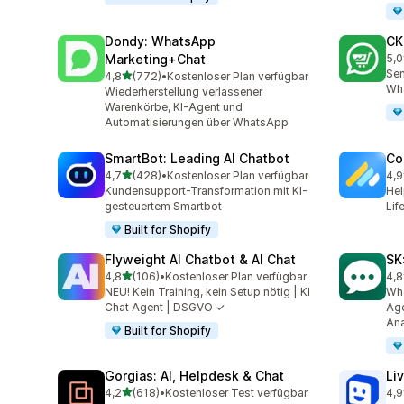
Dondy: WhatsApp
CK
Marketing+Chat
5,0
275
Sen
von 5 Sternen
4,8
(772)
•
Kostenloser Plan verfügbar
772 Rezensionen insgesamt
Wh
Wiederherstellung verlassener
Warenkörbe, KI-Agent und
Automatisierungen über WhatsApp
SmartBot: Leading AI Chatbot
Co
von 5 Sternen
4,7
(428)
•
Kostenloser Plan verfügbar
4,9
428 Rezensionen insgesamt
188
Kundensupport-Transformation mit KI-
Hel
gesteuertem Smartbot
Lif
Built for Shopify
Flyweight AI Chatbot & AI Chat
SK
von 5 Sternen
4,8
(106)
•
Kostenloser Plan verfügbar
4,8
106 Rezensionen insgesamt
63 
NEU! Kein Training, kein Setup nötig | KI
Wha
Chat Agent | DSGVO ✓
Age
Ana
Built for Shopify
Gorgias: AI, Helpdesk & Chat
Li
von 5 Sternen
4,2
(618)
•
Kostenloser Test verfügbar
4,9
618 Rezensionen insgesamt
259