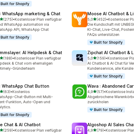
Built for Shopify
: WhatsApp marketing & Chat
Moose AI Chatbot & Li
von 5 Sternen
von 5 Sternen
(275)
•
Kostenloser Plan verfügbar
5,0
(452)
•
Kostenloser Pl
 Rezensionen insgesamt
452 Rezensionen insgesa
d WhatsApp automation via
Die Kundschaft mit UNB
atsApp API, WhatsApp Chat
KI-Chat, Live-Chat, Poste
FAQs unterstützen
Built for Shopify
Built for Shopify
mmslayer: AI Helpdesk & Chat
Zipchat AI Chatbot & L
von 5 Sternen
von 5 Sternen
(188)
•
Kostenloser Plan verfügbar
5,0
(159)
•
Kostenloser Pl
 Rezensionen insgesamt
159 Rezensionen insgesa
pdesk & Chat vom ehemaligen
AI Chatbot & AI Chat für Ve
etimely-Gründerteam
Kundenservice, alle Kanäle
Built for Shopify
: WhatsApp Chat Button
Wava : Abandoned Car
von 5 Sternen
von 5 Sternen
(63)
•
Kostenlos
4,9
(57)
•
Kostenlose Insta
Rezensionen insgesamt
57 Rezensionen insgesam
tsApp-Chat-Button mit Multi-
Abgebrochene Warenkörbe
nt-Funktion, Auto-Open und
zurückholen
lytics.
Built for Shopify
Built for Shopify
ve Chat & AI Chatbot
Algoshop AI Sales Cha
von 5 Sternen
von 5 Sternen
(259)
•
Kostenloser Plan verfügbar
4,9
(79)
•
Kostenloser Pla
 Rezensionen insgesamt
79 Rezensionen insgesam