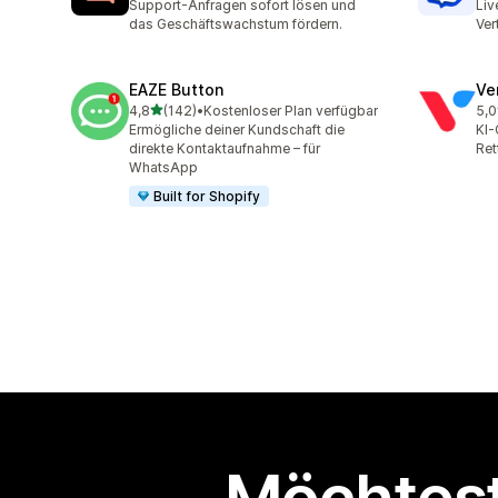
Support-Anfragen sofort lösen und
Liv
das Geschäftswachstum fördern.
Ver
EAZE Button
Ve
von 5 Sternen
4,8
(142)
•
Kostenloser Plan verfügbar
5,0
142 Rezensionen insgesamt
118
Ermögliche deiner Kundschaft die
KI-
direkte Kontaktaufnahme – für
Ret
WhatsApp
Built for Shopify