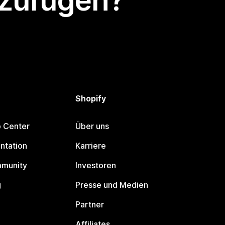
nzufügen?
Shopify
p Center
Über uns
ntation
Karriere
mmunity
Investoren
g
Presse und Medien
Partner
Affiliates