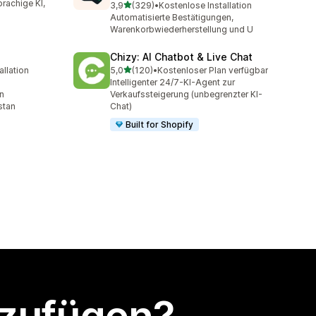
rachige KI,
von 5 Sternen
3,9
(329)
•
Kostenlose Installation
329 Rezensionen insgesamt
Automatisierte Bestätigungen,
Warenkorbwiederherstellung und U
Chizy: AI Chatbot & Live Chat
von 5 Sternen
allation
5,0
(120)
•
Kostenloser Plan verfügbar
t
120 Rezensionen insgesamt
Intelligenter 24/7-KI-Agent zur
n
Verkaufssteigerung (unbegrenzter KI-
stan
Chat)
Built for Shopify