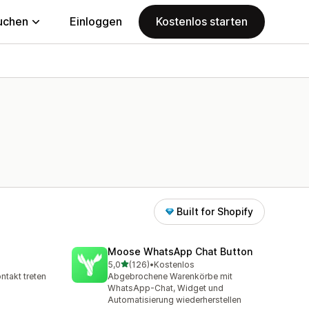
uchen
Einloggen
Kostenlos starten
Built for Shopify
Moose WhatsApp Chat Button
von 5 Sternen
5,0
(126)
•
Kostenlos
amt
126 Rezensionen insgesamt
ntakt treten
Abgebrochene Warenkörbe mit
WhatsApp-Chat, Widget und
Automatisierung wiederherstellen