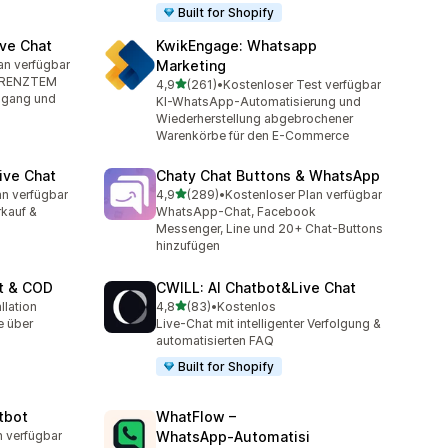
Built for Shopify
ve Chat
KwikEngage: Whatsapp
an verfügbar
Marketing
mt
EGRENZTEM
von 5 Sternen
4,9
(261)
•
Kostenloser Test verfügbar
261 Rezensionen insgesamt
ingang und
KI-WhatsApp-Automatisierung und
Wiederherstellung abgebrochener
Warenkörbe für den E-Commerce
ive Chat
Chaty Chat Buttons & WhatsApp
von 5 Sternen
an verfügbar
4,9
(289)
•
Kostenloser Plan verfügbar
mt
289 Rezensionen insgesamt
rkauf &
WhatsApp-Chat, Facebook
Messenger, Line und 20+ Chat-Buttons
hinzufügen
t & COD
CWILL: AI Chatbot&Live Chat
von 5 Sternen
llation
4,8
(83)
•
Kostenlos
t
83 Rezensionen insgesamt
 über
Live-Chat mit intelligenter Verfolgung &
automatisierten FAQ
Built for Shopify
tbot
WhatFlow –
n verfügbar
WhatsApp‑Automatisi
t