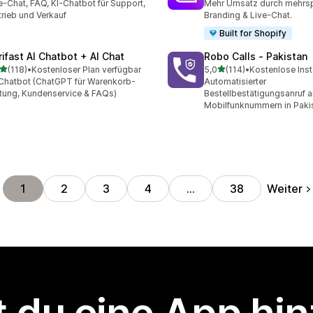
e-Chat, FAQ, KI-Chatbot für Support,
Mehr Umsatz durch mehrsp
trieb und Verkauf
Branding & Live-Chat.
Built for Shopify
rifast AI Chatbot + AI Chat
Robo Calls ‑ Pakistan
von 5 Sternen
von 5 Sternen
(118)
•
Kostenloser Plan verfügbar
5,0
(114)
•
Kostenlose Inst
 Rezensionen insgesamt
114 Rezensionen insgesam
Chatbot (ChatGPT für Warenkorb-
Automatisierter
tung, Kundenservice & FAQs)
Bestellbestätigungsanruf a
Mobilfunknummern in Paki
Weiter
1
2
3
4
…
38