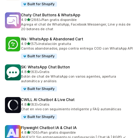
Built for Shopify
Chaty Chat Buttons & WhatsApp
de 5 estrellas
4.9
(288)
•
Plan gratis disponible
288 reseñas en total
Agrega el chat de WhatsApp, Facebook Messenger, Line y más de
20 botones de chat
Wa : WhatsApp & Abandoned Cart
de 5 estrellas
4.9
(57)
•
Instalación gratuita
57 reseñas en total
Carritos abandonados, pago contra entrega COD con WhatsApp API
Built for Shopify
SK: WhatsApp Chat Button
de 5 estrellas
4.8
(63)
•
Gratis
63 reseñas en total
Botón de chat de WhatsApp con varios agentes, apertura
automática y análisis.
Built for Shopify
CWILL AI Chatbot & Live Chat
de 5 estrellas
4.8
(83)
•
Gratis
83 reseñas en total
Chat en vivo con seguimiento inteligente y FAQ automáticas
Built for Shopify
Flyweight Chatbot IA & Chat IA
de 5 estrellas
4.8
(105)
•
Plan gratis disponible
105 reseñas en total
¡NUEVO! Sin entrenamiento ni configuración | Chat IA | RGPD ✓