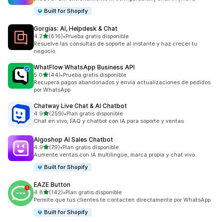
Built for Shopify
Gorgias: AI, Helpdesk & Chat
de 5 estrellas
4.2
(616)
•
Prueba gratis disponible
616 reseñas en total
Resuelve las consultas de soporte al instante y haz crecer tu
negocio.
WhatFlow WhatsApp Business API
de 5 estrellas
5.0
(44)
•
Prueba gratis disponible
44 reseñas en total
Recupera pagos abandonados y envía actualizaciones de pedidos
por WhatsApp
Chatway Live Chat & AI Chatbot
de 5 estrellas
4.9
(259)
•
Plan gratis disponible
259 reseñas en total
Chat en vivo, FAQ y chatbot con IA para soporte y ventas
Algoshop AI Sales Chatbot
de 5 estrellas
4.9
(79)
•
Plan gratis disponible
79 reseñas en total
Aumente ventas con IA multilingüe, marca propia y chat vivo.
Built for Shopify
EAZE Button
de 5 estrellas
4.8
(142)
•
Plan gratis disponible
142 reseñas en total
Permite que tus clientes te contacten directamente por WhatsApp
Built for Shopify