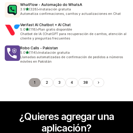
WhatFlow ‑ Automação do WhatsA
de 5 estrellas
3.9
(328)
•
Instalación gratuita
328 reseñas en total
Automatiza confirmaciones, carritos y actualizaciones en Chat
Verifast AI Chatbot + AI Chat
de 5 estrellas
5.0
(118)
•
Plan gratis disponible
118 reseñas en total
Chatbot de IA (ChatGPT para recuperación de carritos, atención al
cliente y preguntas frecuentes
Robo Calls ‑ Pakistan
de 5 estrellas
5.0
(114)
•
Instalación gratuita
114 reseñas en total
Llamadas automatizadas de confirmación de pedidos a números
móviles en Pakistán
1
2
3
4
38
¿Quieres agregar una
aplicación?