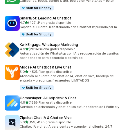
Campañas, recup. carrito & act. pedido en WhatsApp + boton
Built for Shopify
SmartBot: Leading AI Chatbot
de 5 estrellas
4.7
(427)
•
Plan gratis disponible
427 reseñas en total
Soporte al Cliente Transformado con Smartbot Impulsado por IA.
Built for Shopify
KwikEngage: Whatsapp Marketing
de 5 estrellas
4.9
(261)
•
Prueba gratis disponible
261 reseñas en total
Automatización de WhatsApp con IA y recuperación de carritos
abandonados para comercio electrónico
Moose AI Chatbot & Live Chat
de 5 estrellas
5.0
(452)
•
Plan gratis disponible
452 reseñas en total
Atención al cliente con chat de IA, chat en vivo, bandeja de
entrada y preguntas frecuentes ILIMITADOS
Built for Shopify
Commslayer: AI Helpdesk & Chat
de 5 estrellas
4.9
(188)
•
Plan gratis disponible
188 reseñas en total
Servicio de asistencia y chat de los exfundadores de Lifetimely
Zipchat Chat IA & Chat en Vivo
de 5 estrellas
5.0
(159)
•
Plan gratis disponible
159 reseñas en total
Chatbot IA y chat IA para ventas y atención al cliente, 24/7