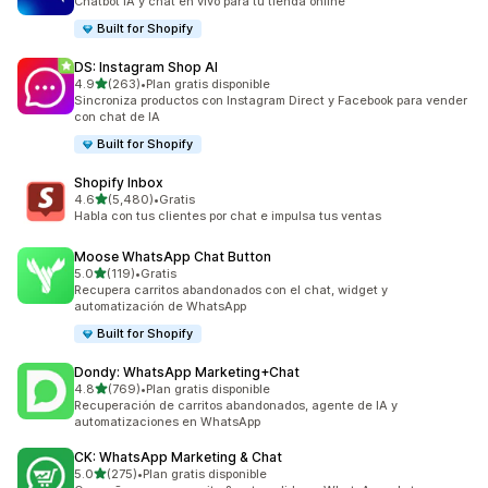
Chatbot IA y chat en vivo para tu tienda online
Built for Shopify
DS: Instagram Shop AI
de 5 estrellas
4.9
(263)
•
Plan gratis disponible
263 reseñas en total
Sincroniza productos con Instagram Direct y Facebook para vender
con chat de IA
Built for Shopify
Shopify Inbox
de 5 estrellas
4.6
(5,480)
•
Gratis
5480 reseñas en total
Habla con tus clientes por chat e impulsa tus ventas
Moose WhatsApp Chat Button
de 5 estrellas
5.0
(119)
•
Gratis
119 reseñas en total
Recupera carritos abandonados con el chat, widget y
automatización de WhatsApp
Built for Shopify
Dondy: WhatsApp Marketing+Chat
de 5 estrellas
4.8
(769)
•
Plan gratis disponible
769 reseñas en total
Recuperación de carritos abandonados, agente de IA y
automatizaciones en WhatsApp
CK: WhatsApp Marketing & Chat
de 5 estrellas
5.0
(275)
•
Plan gratis disponible
275 reseñas en total