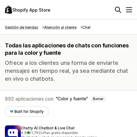
Shopify App Store
Gestión de tiendas
Atención al cliente
Chat
Todas las aplicaciones de chats con funciones
para la color y fuente
Ofrece a los clientes una forma de enviarte
mensajes en tiempo real, ya sea mediante chat
en vivo o chatbots.
892 aplicaciones con
Color y fuente
Borrar
Built for Shopify
Chatty AI Chatbot & Live Chat
de 5 estrellas
4.9
(1,792)
•
Plan gratis disponible
1792 reseñas en total