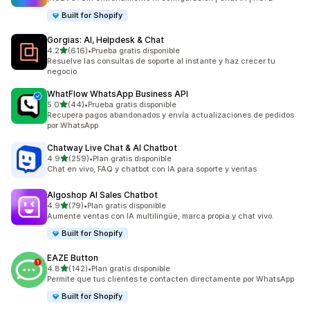
Built for Shopify
Gorgias: AI, Helpdesk & Chat
de 5 estrellas
4.2
(616)
•
Prueba gratis disponible
616 reseñas en total
Resuelve las consultas de soporte al instante y haz crecer tu
negocio.
WhatFlow WhatsApp Business API
de 5 estrellas
5.0
(44)
•
Prueba gratis disponible
44 reseñas en total
Recupera pagos abandonados y envía actualizaciones de pedidos
por WhatsApp
Chatway Live Chat & AI Chatbot
de 5 estrellas
4.9
(259)
•
Plan gratis disponible
259 reseñas en total
Chat en vivo, FAQ y chatbot con IA para soporte y ventas
Algoshop AI Sales Chatbot
de 5 estrellas
4.9
(79)
•
Plan gratis disponible
79 reseñas en total
Aumente ventas con IA multilingüe, marca propia y chat vivo.
Built for Shopify
EAZE Button
de 5 estrellas
4.8
(142)
•
Plan gratis disponible
142 reseñas en total
Permite que tus clientes te contacten directamente por WhatsApp
Built for Shopify