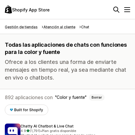
Shopify App Store
Gestión de tiendas
Atención al cliente
Chat
Todas las aplicaciones de chats con funciones
para la color y fuente
Ofrece a los clientes una forma de enviarte
mensajes en tiempo real, ya sea mediante chat
en vivo o chatbots.
892 aplicaciones con
Color y fuente
Borrar
Built for Shopify
Chatty AI Chatbot & Live Chat
de 5 estrellas
4.9
(1,791)
•
Plan gratis disponible
1791 reseñas en total