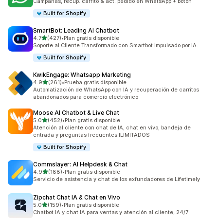
Campañas, recup. carrito & act. pedido en WhatsApp + boton
Built for Shopify
SmartBot: Leading AI Chatbot
de 5 estrellas
4.7
(427)
•
Plan gratis disponible
427 reseñas en total
Soporte al Cliente Transformado con Smartbot Impulsado por IA.
Built for Shopify
KwikEngage: Whatsapp Marketing
de 5 estrellas
4.9
(261)
•
Prueba gratis disponible
261 reseñas en total
Automatización de WhatsApp con IA y recuperación de carritos
abandonados para comercio electrónico
Moose AI Chatbot & Live Chat
de 5 estrellas
5.0
(452)
•
Plan gratis disponible
452 reseñas en total
Atención al cliente con chat de IA, chat en vivo, bandeja de
entrada y preguntas frecuentes ILIMITADOS
Built for Shopify
Commslayer: AI Helpdesk & Chat
de 5 estrellas
4.9
(188)
•
Plan gratis disponible
188 reseñas en total
Servicio de asistencia y chat de los exfundadores de Lifetimely
Zipchat Chat IA & Chat en Vivo
de 5 estrellas
5.0
(159)
•
Plan gratis disponible
159 reseñas en total
Chatbot IA y chat IA para ventas y atención al cliente, 24/7