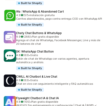
Built for Shopify
Wa : WhatsApp & Abandoned Cart
de 5 estrellas
4.9
(57)
•
Instalación gratuita
57 reseñas en total
Carritos abandonados, pago contra entrega COD con WhatsApp API
Built for Shopify
Chaty Chat Buttons & WhatsApp
de 5 estrellas
4.9
(288)
•
Plan gratis disponible
288 reseñas en total
Agrega el chat de WhatsApp, Facebook Messenger, Line y más de
20 botones de chat
SK: WhatsApp Chat Button
de 5 estrellas
4.8
(63)
•
Gratis
63 reseñas en total
Botón de chat de WhatsApp con varios agentes, apertura
automática y análisis.
Built for Shopify
CWILL AI Chatbot & Live Chat
de 5 estrellas
4.8
(83)
•
Gratis
83 reseñas en total
Chat en vivo con seguimiento inteligente y FAQ automáticas
Built for Shopify
Flyweight Chatbot IA & Chat IA
de 5 estrellas
4.8
(105)
•
Plan gratis disponible
105 reseñas en total
¡NUEVO! Sin entrenamiento ni configuración | Chat IA | RGPD ✓