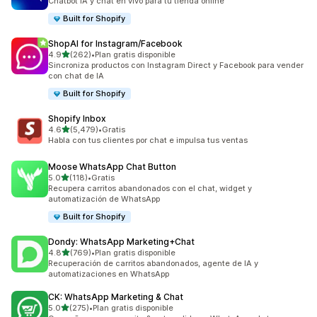
Chatbot IA y chat en vivo para tu tienda online
Built for Shopify
ShopAI for Instagram/Facebook
de 5 estrellas
4.9
(262)
•
Plan gratis disponible
262 reseñas en total
Sincroniza productos con Instagram Direct y Facebook para vender
con chat de IA
Built for Shopify
Shopify Inbox
de 5 estrellas
4.6
(5,479)
•
Gratis
5479 reseñas en total
Habla con tus clientes por chat e impulsa tus ventas
Moose WhatsApp Chat Button
de 5 estrellas
5.0
(118)
•
Gratis
118 reseñas en total
Recupera carritos abandonados con el chat, widget y
automatización de WhatsApp
Built for Shopify
Dondy: WhatsApp Marketing+Chat
de 5 estrellas
4.8
(769)
•
Plan gratis disponible
769 reseñas en total
Recuperación de carritos abandonados, agente de IA y
automatizaciones en WhatsApp
CK: WhatsApp Marketing & Chat
de 5 estrellas
5.0
(275)
•
Plan gratis disponible
275 reseñas en total