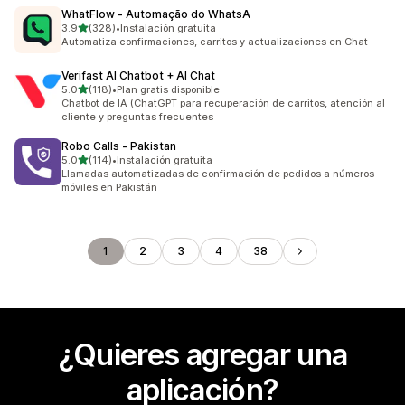
WhatFlow ‑ Automação do WhatsA
de 5 estrellas
3.9
(328)
•
Instalación gratuita
328 reseñas en total
Automatiza confirmaciones, carritos y actualizaciones en Chat
Verifast AI Chatbot + AI Chat
de 5 estrellas
5.0
(118)
•
Plan gratis disponible
118 reseñas en total
Chatbot de IA (ChatGPT para recuperación de carritos, atención al
cliente y preguntas frecuentes
Robo Calls ‑ Pakistan
de 5 estrellas
5.0
(114)
•
Instalación gratuita
114 reseñas en total
Llamadas automatizadas de confirmación de pedidos a números
móviles en Pakistán
1
2
3
4
38
¿Quieres agregar una
aplicación?