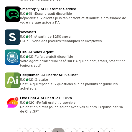
Smartreply AI Customer Service
étoile(s) sur 5
5,0
(8)
•
Essai gratuit disponible
8 avis au total
Répondez aux clients plus rapidement et stimulez la croissance de
votre marque grâce à l’IA
saywhatt
étoile(s) sur 5
5,0
(4)
•
À partir de $250 /mois
4 avis au total
L’IA qui vend des produits techniques et complexes
CXS AI Sales Agent
étoile(s) sur 5
5,0
(2)
•
Forfait gratuit disponible
2 avis au total
Votre agent commercial basé sur l’IA qui ne dort jamais, proactif et
toujours actif
Deeplumen: AI Chatbot&LiveChat
étoile(s) sur 5
5,0
(2)
•
Gratuite
2 avis au total
Chat IA qui répond aux questions sur les produits et guide les
acheteurs
Live Chat & AI ChatGPT : Orka
étoile(s) sur 5
5,0
(20)
•
Forfait gratuit disponible
20 avis au total
Un chat en direct pour discuter avec vos clients. Propulsé par l’IA
de ChatGPT