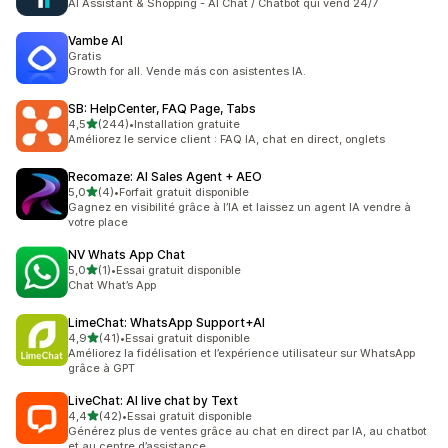
AI Assistant & Shopping - AI Chat / Chatbot qui vend 24/7
Vambe AI
Gratis
Growth for all. Vende más con asistentes IA.
SB: HelpCenter, FAQ Page, Tabs
étoile(s) sur 5
4,5
(244)
•
Installation gratuite
244 avis au total
Améliorez le service client : FAQ IA, chat en direct, onglets
Recomaze: AI Sales Agent + AEO
étoile(s) sur 5
5,0
(4)
•
Forfait gratuit disponible
4 avis au total
Gagnez en visibilité grâce à l’IA et laissez un agent IA vendre à
votre place
NV Whats App Chat
étoile(s) sur 5
5,0
(1)
•
Essai gratuit disponible
1 avis au total
Chat What’s App
LimeChat: WhatsApp Support+AI
étoile(s) sur 5
4,9
(41)
•
Essai gratuit disponible
41 avis au total
Améliorez la fidélisation et l’expérience utilisateur sur WhatsApp
grâce à GPT
LiveChat: AI live chat by Text
étoile(s) sur 5
4,4
(42)
•
Essai gratuit disponible
42 avis au total
Générez plus de ventes grâce au chat en direct par IA, au chatbot
et au centre d’assistance.