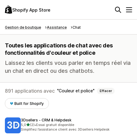
Shopify App Store
Gestion de boutique
Assistance
Chat
Toutes les applications de chat avec des
fonctionnalités d'couleur et police
Laissez les clients vous parler en temps réel via
un chat en direct ou des chatbots.
891 applications avec
Couleur et police
Effacer
Built for Shopify
3Dsellers ‑ CRM & Helpdesk
étoile(s) sur 5
5,0
(2)
•
Essai gratuit disponible
2 avis au total
Simplifiez l’assistance client avec 3Dsellers Helpdesk