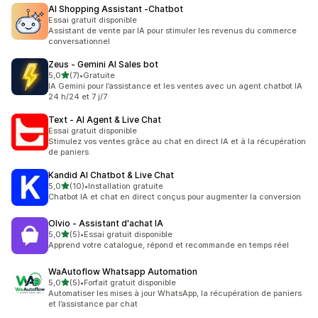
AI Shopping Assistant ‑Chatbot
Essai gratuit disponible
Assistant de vente par IA pour stimuler les revenus du commerce
conversationnel
Zeus ‑ Gemini AI Sales bot
étoile(s) sur 5
5,0
(7)
•
Gratuite
7 avis au total
IA Gemini pour l’assistance et les ventes avec un agent chatbot IA
24 h/24 et 7 j/7
Text ‑ AI Agent & Live Chat
Essai gratuit disponible
Stimulez vos ventes grâce au chat en direct IA et à la récupération
de paniers
Kandid AI Chatbot & Live Chat
étoile(s) sur 5
5,0
(10)
•
Installation gratuite
10 avis au total
Chatbot IA et chat en direct conçus pour augmenter la conversion
Olvio ‑ Assistant d'achat IA
étoile(s) sur 5
5,0
(5)
•
Essai gratuit disponible
5 avis au total
Apprend votre catalogue, répond et recommande en temps réel
WaAutoflow Whatsapp Automation
étoile(s) sur 5
5,0
(5)
•
Forfait gratuit disponible
5 avis au total
Automatiser les mises à jour WhatsApp, la récupération de paniers
et l’assistance par chat