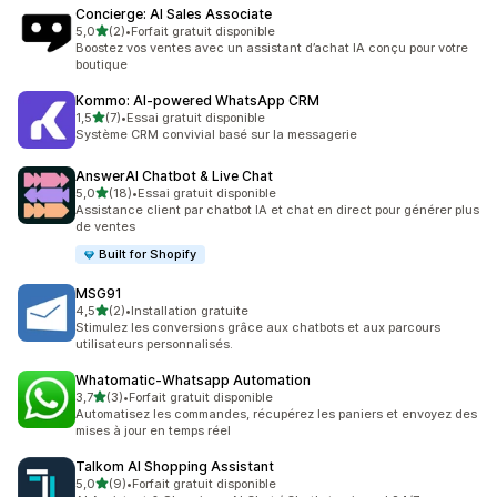
Concierge: AI Sales Associate
étoile(s) sur 5
5,0
(2)
•
Forfait gratuit disponible
2 avis au total
Boostez vos ventes avec un assistant d’achat IA conçu pour votre
boutique
Kommo: AI‑powered WhatsApp CRM
étoile(s) sur 5
1,5
(7)
•
Essai gratuit disponible
7 avis au total
Système CRM convivial basé sur la messagerie
AnswerAI Chatbot & Live Chat
étoile(s) sur 5
5,0
(18)
•
Essai gratuit disponible
18 avis au total
Assistance client par chatbot IA et chat en direct pour générer plus
de ventes
Built for Shopify
MSG91
étoile(s) sur 5
4,5
(2)
•
Installation gratuite
2 avis au total
Stimulez les conversions grâce aux chatbots et aux parcours
utilisateurs personnalisés.
Whatomatic‑Whatsapp Automation
étoile(s) sur 5
3,7
(3)
•
Forfait gratuit disponible
3 avis au total
Automatisez les commandes, récupérez les paniers et envoyez des
mises à jour en temps réel
Talkom AI Shopping Assistant
étoile(s) sur 5
5,0
(9)
•
Forfait gratuit disponible
9 avis au total