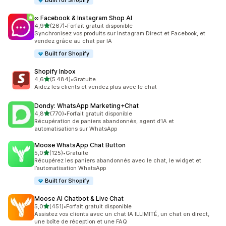
Built for Shopify
∞ Facebook & Instagram Shop AI
étoile(s) sur 5
4,9
(267)
•
Forfait gratuit disponible
267 avis au total
Synchronisez vos produits sur Instagram Direct et Facebook, et
vendez grâce au chat par IA
Built for Shopify
Shopify Inbox
étoile(s) sur 5
4,6
(5 484)
•
Gratuite
5484 avis au total
Aidez les clients et vendez plus avec le chat
Dondy: WhatsApp Marketing+Chat
étoile(s) sur 5
4,8
(770)
•
Forfait gratuit disponible
770 avis au total
Récupération de paniers abandonnés, agent d’IA et
automatisations sur WhatsApp
Moose WhatsApp Chat Button
étoile(s) sur 5
5,0
(125)
•
Gratuite
125 avis au total
Récupérez les paniers abandonnés avec le chat, le widget et
l’automatisation WhatsApp
Built for Shopify
Moose AI Chatbot & Live Chat
étoile(s) sur 5
5,0
(451)
•
Forfait gratuit disponible
451 avis au total
Assistez vos clients avec un chat IA ILLIMITÉ, un chat en direct,
une boîte de réception et une FAQ