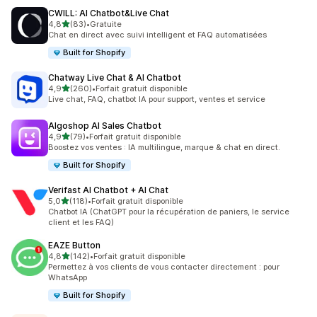
CWILL: AI Chatbot&Live Chat
étoile(s) sur 5
4,8
(83)
•
Gratuite
83 avis au total
Chat en direct avec suivi intelligent et FAQ automatisées
Built for Shopify
Chatway Live Chat & AI Chatbot
étoile(s) sur 5
4,9
(260)
•
Forfait gratuit disponible
260 avis au total
Live chat, FAQ, chatbot IA pour support, ventes et service
Algoshop AI Sales Chatbot
étoile(s) sur 5
4,9
(79)
•
Forfait gratuit disponible
79 avis au total
Boostez vos ventes : IA multilingue, marque & chat en direct.
Built for Shopify
Verifast AI Chatbot + AI Chat
étoile(s) sur 5
5,0
(118)
•
Forfait gratuit disponible
118 avis au total
Chatbot IA (ChatGPT pour la récupération de paniers, le service
client et les FAQ)
EAZE Button
étoile(s) sur 5
4,8
(142)
•
Forfait gratuit disponible
142 avis au total
Permettez à vos clients de vous contacter directement : pour
WhatsApp
Built for Shopify