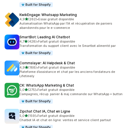
Built for Shopify
KwikEngage: Whatsapp Marketing
étoile(s) sur 5
4,9
(262)
•
Essai gratuit disponible
262 avis au total
Automatisation WhatsApp par l’IA et récupération de paniers
abandonnés pour le e-commerce
SmartBot: Leading AI Chatbot
étoile(s) sur 5
4,7
(428)
•
Forfait gratuit disponible
428 avis au total
Transformation du support client avec le Smartbot alimenté par
Built for Shopify
Commslayer: AI Helpdesk & Chat
étoile(s) sur 5
4,9
(188)
•
Forfait gratuit disponible
188 avis au total
Plateforme d’assistance et chat par les anciens fondateurs de
Lifetimely
CK: WhatsApp Marketing & Chat
étoile(s) sur 5
5,0
(275)
•
Forfait gratuit disponible
275 avis au total
Campagnes, récup. panier & maj commande sur WhatsApp + button
Built for Shopify
Zipchat Chat IA, Chat en Ligne
étoile(s) sur 5
5,0
(159)
•
Forfait gratuit disponible
159 avis au total
Chatbot IA et chat en ligne: ventes et service client partout
Built for Shopify