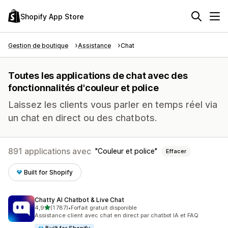
Shopify App Store
Gestion de boutique
Assistance
Chat
Toutes les applications de chat avec des
fonctionnalités d'couleur et police
Laissez les clients vous parler en temps réel via
un chat en direct ou des chatbots.
891 applications avec
Couleur et police
Effacer
Built for Shopify
Chatty AI Chatbot & Live Chat
étoile(s) sur 5
4,9
(1 787)
•
Forfait gratuit disponible
1787 avis au total
Assistance client avec chat en direct par chatbot IA et FAQ