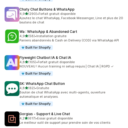
Chaty Chat Buttons & WhatsApp
étoile(s) sur 5
4,9
(290)
•
Forfait gratuit disponible
290 avis au total
Ajoutez le chat WhatsApp, Facebook Messenger, Line et plus de 20
boutons de chat
Wa : WhatsApp & Abandoned Cart
étoile(s) sur 5
4,9
(58)
•
Installation gratuite
58 avis au total
Paniers abandonnés & Cash on Delivery (COD) via WhatsApp API
Built for Shopify
Flyweight Chatbot IA & Chat IA
étoile(s) sur 5
4,8
(105)
•
Forfait gratuit disponible
105 avis au total
NOUVEAU ! Aucun training ni setup requis | Chat IA | RGPD ✓
Built for Shopify
SK: WhatsApp Chat Button
étoile(s) sur 5
4,8
(62)
•
Gratuite
62 avis au total
Bouton de chat WhatsApp avec multi-agents, ouverture
automatique et analyses.
Built for Shopify
Gorgias ‑ Support & Live Chat
étoile(s) sur 5
4,2
(617)
•
Essai gratuit disponible
617 avis au total
Le meilleur outil de support pour prendre soin de vos clients