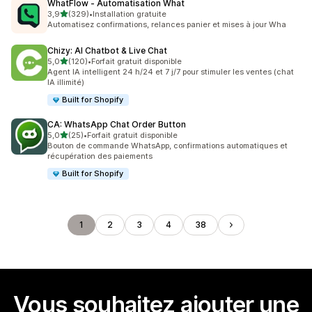
WhatFlow ‑ Automatisation What
étoile(s) sur 5
3,9
(329)
•
Installation gratuite
329 avis au total
Automatisez confirmations, relances panier et mises à jour Wha
Chizy: AI Chatbot & Live Chat
étoile(s) sur 5
5,0
(120)
•
Forfait gratuit disponible
120 avis au total
Agent IA intelligent 24 h/24 et 7 j/7 pour stimuler les ventes (chat
IA illimité)
Built for Shopify
CA: WhatsApp Chat Order Button
étoile(s) sur 5
5,0
(25)
•
Forfait gratuit disponible
25 avis au total
Bouton de commande WhatsApp, confirmations automatiques et
récupération des paiements
Built for Shopify
1
2
3
4
38
Vous souhaitez ajouter une