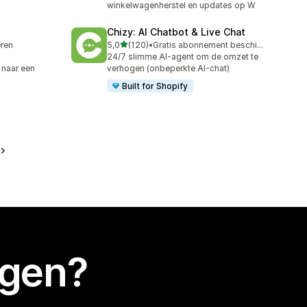
winkelwagenherstel en updates op W
Chizy: AI Chatbot & Live Chat
van 5 sterren
eren
5,0
(120)
•
Gratis abonnement beschikbaar
120 recensies in totaal
24/7 slimme AI-agent om de omzet te
 naar een
verhogen (onbeperkte AI-chat)
Built for Shopify
egen?