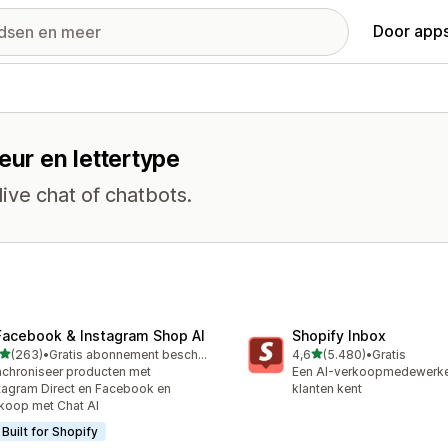
Door apps
eur en lettertype
live chat of chatbots.
Facebook & Instagram Shop AI
Shopify Inbox
van 5 sterren
van 5 sterren
(263)
•
Gratis abonnement beschikbaar
4,6
(5.480)
•
Gratis
 recensies in totaal
5480 recensies in totaal
chroniseer producten met
Een AI-verkoopmedewerker
tagram Direct en Facebook en
klanten kent
koop met Chat AI
Built for Shopify