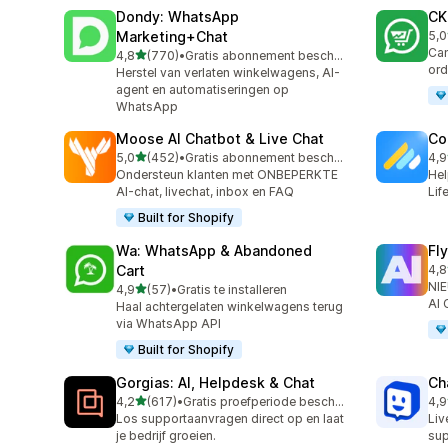
Dondy: WhatsApp
CK
Marketing+Chat
5,0
275
Cam
van 5 sterren
4,8
(770)
•
Gratis abonnement beschikbaar
770 recensies in totaal
ord
Herstel van verlaten winkelwagens, AI-
agent en automatiseringen op
WhatsApp
Moose AI Chatbot & Live Chat
Co
van 5 sterren
5,0
(452)
•
Gratis abonnement beschikbaar
4,9
452 recensies in totaal
188
Ondersteun klanten met ONBEPERKTE
Hel
AI-chat, livechat, inbox en FAQ
Lif
Built for Shopify
Wa: WhatsApp & Abandoned
Fl
Cart
4,8
106
NIE
van 5 sterren
4,9
(57)
•
Gratis te installeren
57 recensies in totaal
AI 
Haal achtergelaten winkelwagens terug
via WhatsApp API
Built for Shopify
Gorgias: AI, Helpdesk & Chat
Ch
van 5 sterren
4,2
(617)
•
Gratis proefperiode beschikbaar
4,9
617 recensies in totaal
259
Los supportaanvragen direct op en laat
Liv
je bedrijf groeien.
sup