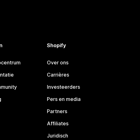
n
Shopify
pcentrum
Over ons
ntatie
Carrières
mmunity
Investeerders
g
Pers en media
Partners
Affiliates
Juridisch