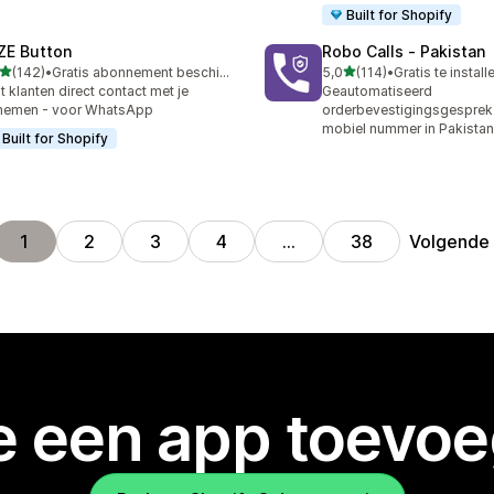
Built for Shopify
ZE Button
Robo Calls ‑ Pakistan
van 5 sterren
van 5 sterren
(142)
•
Gratis abonnement beschikbaar
5,0
(114)
•
Gratis te install
 recensies in totaal
114 recensies in totaal
t klanten direct contact met je
Geautomatiseerd
nemen - voor WhatsApp
orderbevestigingsgesprek
mobiel nummer in Pakistan
Built for Shopify
Volgende
1
2
3
4
…
38
je een app toevo