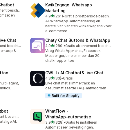
Chatbot
KwikEngage: Whatsapp
Gratis abonnement beschikbaar
Marketing
 omzet en
van 5 sterren
4,9
(261)
•
Gratis proefperiode beschikbaar
261 recensies in totaal
AI-WhatsApp-automatisering en
herstel van verlaten winkelwagens voor
e-commerce
ive Chat
Chaty Chat Buttons & WhatsApp
van 5 sterren
Gratis abonnement beschikbaar
4,9
(289)
•
Gratis abonnement beschikbaar
289 recensies in totaal
 verkoop &
Voeg WhatsApp-chat, Facebook
Messenger, Line en meer dan 20
chatknoppen toe
tton
CWILL: AI Chatbot&Live Chat
van 5 sterren
4,8
(83)
•
Gratis
83 recensies in totaal
lti-agent,
Live chat met slimme track en
lytics.
geautomatiseerde FAQ-antwoorden
Built for Shopify
tbot
WhatFlow ‑
Gratis abonnement beschikbaar
WhatsApp‑automatise
talige AI,
van 5 sterren
3,9
(328)
•
Gratis te installeren
328 recensies in totaal
Automatiseer bevestigingen,