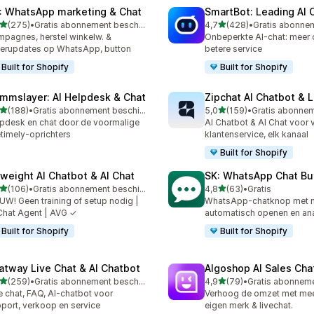
: WhatsApp marketing & Chat
SmartBot: Leading AI 
van 5 sterren
van 5 sterren
(275)
•
Gratis abonnement beschikbaar
4,7
(428)
•
 recensies in totaal
428 recensies in totaal
pagnes, herstel winkelw. &
Onbeperkte AI-chat: meer
erupdates op WhatsApp, button
betere service
Built for Shopify
Built for Shopify
mmslayer: AI Helpdesk & Chat
Zipchat AI Chatbot & L
van 5 sterren
van 5 sterren
(188)
•
Gratis abonnement beschikbaar
5,0
(159)
•
 recensies in totaal
159 recensies in totaal
pdesk en chat door de voormalige
AI Chatbot & AI Chat voor
etimely-oprichters
klantenservice, elk kanaal
Built for Shopify
yweight AI Chatbot & AI Chat
SK: WhatsApp Chat Bu
van 5 sterren
van 5 sterren
(106)
•
Gratis abonnement beschikbaar
4,8
(63)
•
Gratis
 recensies in totaal
63 recensies in totaal
UW! Geen training of setup nodig |
WhatsApp-chatknop met mu
Chat Agent | AVG ✓
automatisch openen en ana
Built for Shopify
Built for Shopify
atway Live Chat & AI Chatbot
Algoshop AI Sales Cha
van 5 sterren
van 5 sterren
(259)
•
Gratis abonnement beschikbaar
4,9
(79)
•
 recensies in totaal
79 recensies in totaal
e chat, FAQ, AI-chatbot voor
Verhoog de omzet met meer
port, verkoop en service
eigen merk & livechat.