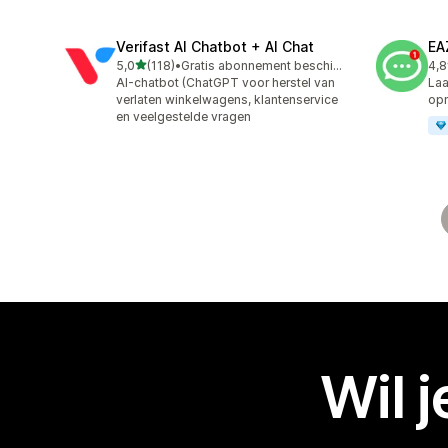
Verifast AI Chatbot + AI Chat
EA
van 5 sterren
5,0
(118)
•
Gratis abonnement beschikbaar
4,8
118 recensies in totaal
142
AI-chatbot (ChatGPT voor herstel van
Laa
verlaten winkelwagens, klantenservice
op
en veelgestelde vragen
Wil 