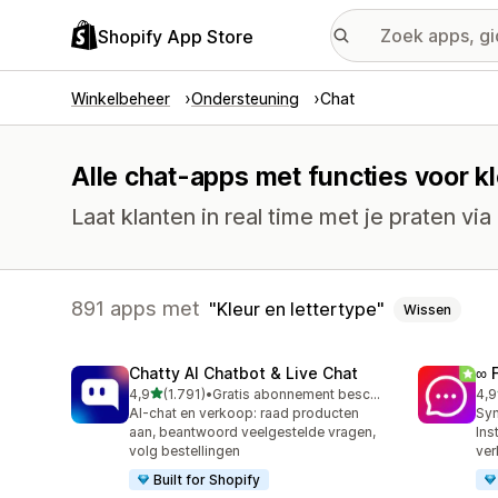
Shopify App Store
Winkelbeheer
Ondersteuning
Chat
Alle chat-apps met functies voor kl
Laat klanten in real time met je praten via 
891 apps met
Kleur en lettertype
Wissen
Chatty AI Chatbot & Live Chat
∞ 
van 5 sterren
4,9
(1.791)
•
Gratis abonnement beschikbaar
4,9
1791 recensies in totaal
263
AI-chat en verkoop: raad producten
Syn
aan, beantwoord veelgestelde vragen,
Ins
volg bestellingen
ver
Built for Shopify