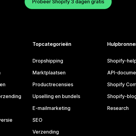
Probeer Shopify 3 dagen gratis
Topcategorieën
Hulpbronne
Dropshipping
Shopify-hel
n
Marktplaatsen
API-docume
pen
Productrecensies
Shopify Co
erzending
Upselling en bundels
Shopify-blo
E-mailmarketing
Research
ersie
SEO
Verzending