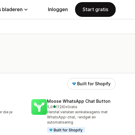
 bladeren
Inloggen
Start gratis
Built for Shopify
Moose WhatsApp Chat Button
van 5 sterren
5,0
(126)
•
Gratis
126 recensies in totaal
 die je
Herstel verlaten winkelwagens met
WhatsApp-chat, -widget en
automatisering
Built for Shopify