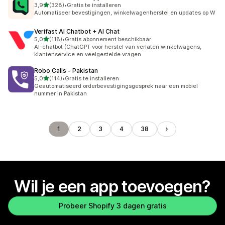
van 5 sterren
3,9
(328)
•
Gratis te installeren
328 recensies in totaal
Automatiseer bevestigingen, winkelwagenherstel en updates op W
Verifast AI Chatbot + AI Chat
van 5 sterren
5,0
(118)
•
Gratis abonnement beschikbaar
118 recensies in totaal
AI-chatbot (ChatGPT voor herstel van verlaten winkelwagens,
klantenservice en veelgestelde vragen
Robo Calls ‑ Pakistan
van 5 sterren
5,0
(114)
•
Gratis te installeren
114 recensies in totaal
Geautomatiseerd orderbevestigingsgesprek naar een mobiel
nummer in Pakistan
1
2
3
4
38
Wil je een app toevoegen?
Probeer Shopify 3 dagen gratis