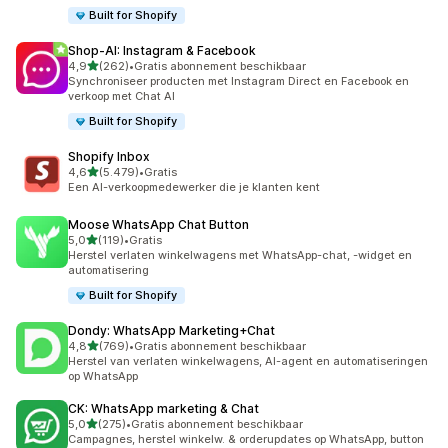
Built for Shopify
Shop‑AI: Instagram & Facebook
van 5 sterren
4,9
(262)
•
Gratis abonnement beschikbaar
262 recensies in totaal
Synchroniseer producten met Instagram Direct en Facebook en
verkoop met Chat AI
Built for Shopify
Shopify Inbox
van 5 sterren
4,6
(5.479)
•
Gratis
5479 recensies in totaal
Een AI-verkoopmedewerker die je klanten kent
Moose WhatsApp Chat Button
van 5 sterren
5,0
(119)
•
Gratis
119 recensies in totaal
Herstel verlaten winkelwagens met WhatsApp-chat, -widget en
automatisering
Built for Shopify
Dondy: WhatsApp Marketing+Chat
van 5 sterren
4,8
(769)
•
Gratis abonnement beschikbaar
769 recensies in totaal
Herstel van verlaten winkelwagens, AI-agent en automatiseringen
op WhatsApp
CK: WhatsApp marketing & Chat
van 5 sterren
5,0
(275)
•
Gratis abonnement beschikbaar
275 recensies in totaal
Campagnes, herstel winkelw. & orderupdates op WhatsApp, button