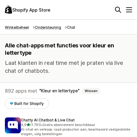
Shopify App Store
Winkelbeheer
Ondersteuning
Chat
Alle chat-apps met functies voor kleur en
lettertype
Laat klanten in real time met je praten via live
chat of chatbots.
892 apps met
Kleur en lettertype
Wissen
Built for Shopify
Chatty AI Chatbot & Live Chat
van 5 sterren
4,9
(1.791)
•
Gratis abonnement beschikbaar
1791 recensies in totaal
AI-chat en verkoop: raad producten aan, beantwoord veelgestelde
vragen, volg bestellingen