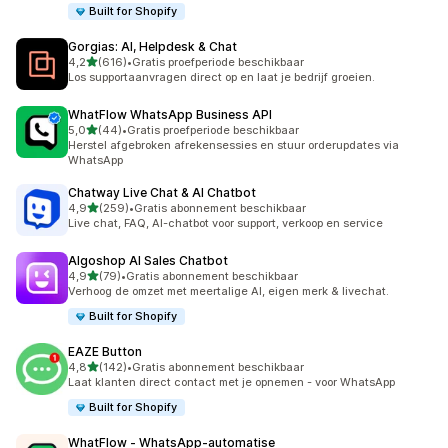
Built for Shopify
Gorgias: AI, Helpdesk & Chat
van 5 sterren
4,2
(616)
•
Gratis proefperiode beschikbaar
616 recensies in totaal
Los supportaanvragen direct op en laat je bedrijf groeien.
WhatFlow WhatsApp Business API
van 5 sterren
5,0
(44)
•
Gratis proefperiode beschikbaar
44 recensies in totaal
Herstel afgebroken afrekensessies en stuur orderupdates via
WhatsApp
Chatway Live Chat & AI Chatbot
van 5 sterren
4,9
(259)
•
Gratis abonnement beschikbaar
259 recensies in totaal
Live chat, FAQ, AI-chatbot voor support, verkoop en service
Algoshop AI Sales Chatbot
van 5 sterren
4,9
(79)
•
Gratis abonnement beschikbaar
79 recensies in totaal
Verhoog de omzet met meertalige AI, eigen merk & livechat.
Built for Shopify
EAZE Button
van 5 sterren
4,8
(142)
•
Gratis abonnement beschikbaar
142 recensies in totaal
Laat klanten direct contact met je opnemen - voor WhatsApp
Built for Shopify
WhatFlow ‑ WhatsApp‑automatise