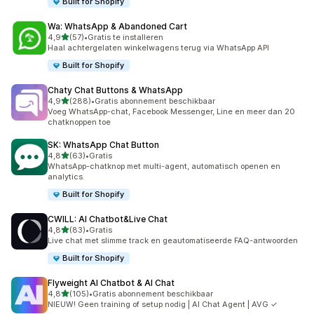
Built for Shopify
Wa: WhatsApp & Abandoned Cart
van 5 sterren
4,9
(57)
•
Gratis te installeren
57 recensies in totaal
Haal achtergelaten winkelwagens terug via WhatsApp API
Built for Shopify
Chaty Chat Buttons & WhatsApp
van 5 sterren
4,9
(288)
•
Gratis abonnement beschikbaar
288 recensies in totaal
Voeg WhatsApp-chat, Facebook Messenger, Line en meer dan 20
chatknoppen toe
SK: WhatsApp Chat Button
van 5 sterren
4,8
(63)
•
Gratis
63 recensies in totaal
WhatsApp-chatknop met multi-agent, automatisch openen en
analytics.
Built for Shopify
CWILL: AI Chatbot&Live Chat
van 5 sterren
4,8
(83)
•
Gratis
83 recensies in totaal
Live chat met slimme track en geautomatiseerde FAQ-antwoorden
Built for Shopify
Flyweight AI Chatbot & AI Chat
van 5 sterren
4,8
(105)
•
Gratis abonnement beschikbaar
105 recensies in totaal
NIEUW! Geen training of setup nodig | AI Chat Agent | AVG ✓