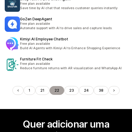
Free plan available
Save time by AI chat that resolves customer queries instantly
GoZen DeepAgent
Free plan available
Automate support with AI to drive sales and capture leads.
Kimiyi AI Employee Chatbot
Free plan available
Build AI Agents with Kimiyi AI to Enhance Shopping Experience
Furniture Fit Check
Free plan available
Reduce furniture returns with AR visualization and WhatsApp AI
1
21
22
23
24
38
Quer adicionar uma