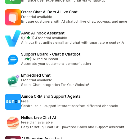
Enhance user experience with chat via WhatsApp
Oscar Chat AI Bots & Live Chat
Free trial available
Engage customers with AI chatbot, live chat, pop-ups, and more
Aiva: AI Inbox Assistant
de 5 estrelas
5,0
(1)
•
Free trial available
1 total de avaliações
AI inbox that unifies email and chat with smart store contextA
Support Board ‑ Chat & Chatbot
de 5 estrelas
1,0
(1)
•
Free to install
1 total de avaliações
Automate your customers' communication
Embedded Chat
Free trial available
Social Chat Integration For Your Website!
Aunoa CRM and Support Agents
Free
Centralize all support interactions from different channels.
Helloii: Live Chat AI
Free plan available
Easy to setup, Chat GPT powered Sales and Support assistant.
AI Shopping Assistant