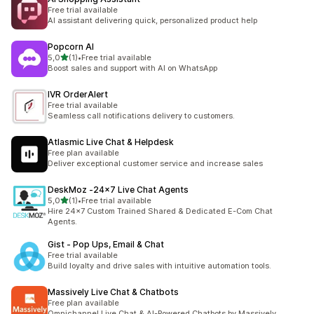
Free trial available
AI assistant delivering quick, personalized product help
Popcorn AI
de 5 estrelas
5,0
(1)
•
Free trial available
1 total de avaliações
Boost sales and support with AI on WhatsApp
IVR OrderAlert
Free trial available
Seamless call notifications delivery to customers.
Atlasmic Live Chat & Helpdesk
Free plan available
Deliver exceptional customer service and increase sales
DeskMoz ‑24x7 Live Chat Agents
de 5 estrelas
5,0
(1)
•
Free trial available
1 total de avaliações
Hire 24x7 Custom Trained Shared & Dedicated E-Com Chat
Agents.
Gist ‑ Pop Ups, Email & Chat
Free trial available
Build loyalty and drive sales with intuitive automation tools.
Massively Live Chat & Chatbots
Free plan available
Omnichannel Live Chat & AI-Powered Chatbots by Massively