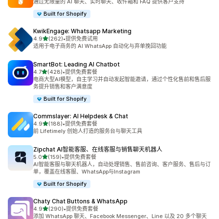
通过无限量的 AI 聊天、实时聊天、收件箱和 FAQ 提供客户支持
Built for Shopify
KwikEngage: Whatsapp Marketing
星（满分 5 星）
4.9
(262)
•
提供免费试用
总共 262 条评论
适用于电子商务的 AI WhatsApp 自动化与弃单挽回功能
SmartBot: Leading AI Chatbot
星（满分 5 星）
4.7
(428)
•
提供免费套餐
总共 428 条评论
电商大型AI模型，自主学习并自动发起智能邀请，通过个性化售前和售后服
务提升销售和客户满意度
Built for Shopify
Commslayer: AI Helpdesk & Chat
星（满分 5 星）
4.9
(188)
•
提供免费套餐
总共 188 条评论
前 Lifetimely 创始人打造的服务台与聊天工具
Zipchat AI智能客服、在线客服与销售聊天机器人
星（满分 5 星）
5.0
(159)
•
提供免费套餐
总共 159 条评论
AI智能客服与聊天机器人，自动处理销售、售前咨询、客户服务、售后与订
单，覆盖在线客服、WhatsApp与Instagram
Built for Shopify
Chaty Chat Buttons & WhatsApp
星（满分 5 星）
4.9
(290)
•
提供免费套餐
总共 290 条评论
添加 WhatsApp 聊天、Facebook Messenger、Line 以及 20 多个聊天