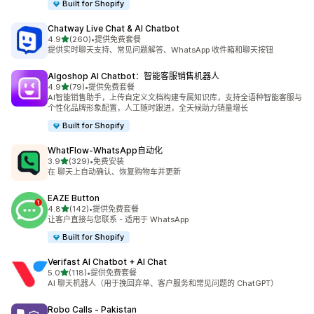
Built for Shopify
Chatway Live Chat & AI Chatbot
星（满分 5 星）
4.9
(260)
•
提供免费套餐
总共 260 条评论
提供实时聊天支持、常见问题解答、WhatsApp 收件箱和聊天按钮
Algoshop AI Chatbot：智能客服销售机器人
星（满分 5 星）
4.9
(79)
•
提供免费套餐
总共 79 条评论
AI智能销售助手，上传自定义文档构建专属知识库，支持全语种智能客服与
个性化品牌形象配置，人工随时跟进，全天候助力销量增长
Built for Shopify
WhatFlow‑WhatsApp自动化
星（满分 5 星）
3.9
(329)
•
免费安装
总共 329 条评论
在 聊天上自动确认、恢复购物车并更新
EAZE Button
星（满分 5 星）
4.8
(142)
•
提供免费套餐
总共 142 条评论
让客户直接与您联系 - 适用于 WhatsApp
Built for Shopify
Verifast AI Chatbot + AI Chat
星（满分 5 星）
5.0
(118)
•
提供免费套餐
总共 118 条评论
AI 聊天机器人（用于挽回弃单、客户服务和常见问题的 ChatGPT）
Robo Calls ‑ Pakistan