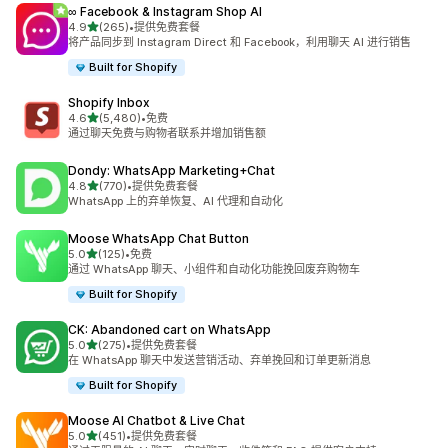
∞ Facebook & Instagram Shop AI
星（满分 5 星）
4.9
(265)
•
提供免费套餐
总共 265 条评论
将产品同步到 Instagram Direct 和 Facebook，利用聊天 AI 进行销售
Built for Shopify
Shopify Inbox
星（满分 5 星）
4.6
(5,480)
•
免费
总共 5480 条评论
通过聊天免费与购物者联系并增加销售额
Dondy: WhatsApp Marketing+Chat
星（满分 5 星）
4.8
(770)
•
提供免费套餐
总共 770 条评论
WhatsApp 上的弃单恢复、AI 代理和自动化
Moose WhatsApp Chat Button
星（满分 5 星）
5.0
(125)
•
免费
总共 125 条评论
通过 WhatsApp 聊天、小组件和自动化功能挽回废弃购物车
Built for Shopify
CK: Abandoned cart on WhatsApp
星（满分 5 星）
5.0
(275)
•
提供免费套餐
总共 275 条评论
在 WhatsApp 聊天中发送营销活动、弃单挽回和订单更新消息
Built for Shopify
Moose AI Chatbot & Live Chat
星（满分 5 星）
5.0
(451)
•
提供免费套餐
总共 451 条评论