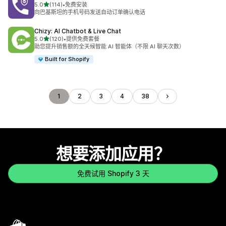
星（满分 5 星）
5.0
(114)
•
免费安装
总共 114 条评论
向巴基斯坦的手机号码发送自动订单确认电话
Chizy: AI Chatbot & Live Chat
星（满分 5 星）
5.0
(120)
•
提供免费套餐
总共 120 条评论
助您提升销售额的全天候智能 AI 智能体（不限 AI 聊天次数）
Built for Shopify
1
2
3
4
38
想要添加应用？
免费试用 Shopify 3 天