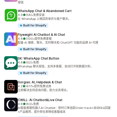
按钮
WhatsApp Chat & Abandoned Cart
星（满分 5 星）
4.9
(58)
•
免费安装
总共 58 条评论
在 WhatsApp 上挽回弃单并与客户聊天。
Built for Shopify
Flyweight AI Chatbot & AI Chat
星（满分 5 星）
4.8
(105)
•
提供免费套餐
总共 105 条评论
配备 AI 搜索、聊天、实时聊天和 ChatGPT 功能的品牌 AI 代理
Built for Shopify
SK: WhatsApp Chat Button
星（满分 5 星）
4.8
(62)
•
免费
总共 62 条评论
WhatsApp 聊天按钮，支持多客服、自动打开和数据分析。
Built for Shopify
Gorgias: AI, Helpdesk & Chat
星（满分 5 星）
4.2
(617)
•
提供免费试用
总共 617 条评论
立即解决支持咨询问题，助力业务增长。
CWILL: AI Chatbot&Live Chat
星（满分 5 星）
4.8
(83)
•
免费
总共 83 条评论
AI智能客服机器人AI Chatbot：即时订单追踪Order track+自动FAQ回复
+产品推荐，提升转化率降低客服成本