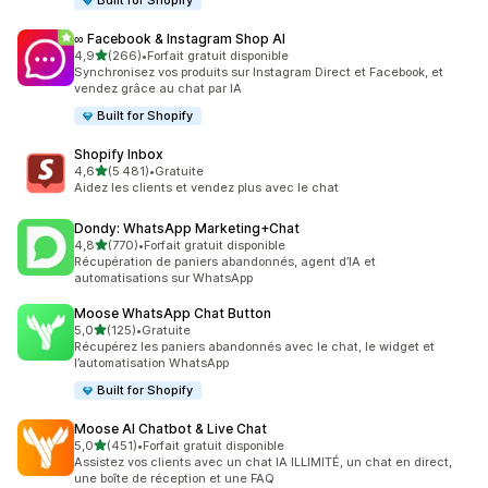
Built for Shopify
∞ Facebook & Instagram Shop AI
étoile(s) sur 5
4,9
(266)
•
Forfait gratuit disponible
266 avis au total
Synchronisez vos produits sur Instagram Direct et Facebook, et
vendez grâce au chat par IA
Built for Shopify
Shopify Inbox
étoile(s) sur 5
4,6
(5 481)
•
Gratuite
5481 avis au total
Aidez les clients et vendez plus avec le chat
Dondy: WhatsApp Marketing+Chat
étoile(s) sur 5
4,8
(770)
•
Forfait gratuit disponible
770 avis au total
Récupération de paniers abandonnés, agent d’IA et
automatisations sur WhatsApp
Moose WhatsApp Chat Button
étoile(s) sur 5
5,0
(125)
•
Gratuite
125 avis au total
Récupérez les paniers abandonnés avec le chat, le widget et
l’automatisation WhatsApp
Built for Shopify
Moose AI Chatbot & Live Chat
étoile(s) sur 5
5,0
(451)
•
Forfait gratuit disponible
451 avis au total
Assistez vos clients avec un chat IA ILLIMITÉ, un chat en direct,
une boîte de réception et une FAQ