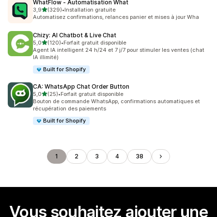
WhatFlow ‑ Automatisation What
étoile(s) sur 5
3,9
(329)
•
Installation gratuite
329 avis au total
Automatisez confirmations, relances panier et mises à jour Wha
Chizy: AI Chatbot & Live Chat
étoile(s) sur 5
5,0
(120)
•
Forfait gratuit disponible
120 avis au total
Agent IA intelligent 24 h/24 et 7 j/7 pour stimuler les ventes (chat
IA illimité)
Built for Shopify
CA: WhatsApp Chat Order Button
étoile(s) sur 5
5,0
(25)
•
Forfait gratuit disponible
25 avis au total
Bouton de commande WhatsApp, confirmations automatiques et
récupération des paiements
Built for Shopify
1
2
3
4
38
Vous souhaitez ajouter une