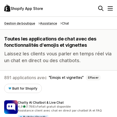
Shopify App Store
Gestion de boutique
Assistance
Chat
Toutes les applications de chat avec des
fonctionnalités d'emojis et vignettes
Laissez les clients vous parler en temps réel via
un chat en direct ou des chatbots.
891 applications avec
Emojis et vignettes
Effacer
Built for Shopify
Chatty AI Chatbot & Live Chat
étoile(s) sur 5
4,9
(1 788)
•
Forfait gratuit disponible
1788 avis au total
Assistance client avec chat en direct par chatbot IA et FAQ