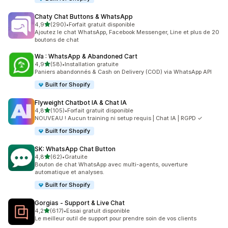
Chaty Chat Buttons & WhatsApp
étoile(s) sur 5
4,9
(290)
•
Forfait gratuit disponible
290 avis au total
Ajoutez le chat WhatsApp, Facebook Messenger, Line et plus de 20
boutons de chat
Wa : WhatsApp & Abandoned Cart
étoile(s) sur 5
4,9
(58)
•
Installation gratuite
58 avis au total
Paniers abandonnés & Cash on Delivery (COD) via WhatsApp API
Built for Shopify
Flyweight Chatbot IA & Chat IA
étoile(s) sur 5
4,8
(105)
•
Forfait gratuit disponible
105 avis au total
NOUVEAU ! Aucun training ni setup requis | Chat IA | RGPD ✓
Built for Shopify
SK: WhatsApp Chat Button
étoile(s) sur 5
4,8
(62)
•
Gratuite
62 avis au total
Bouton de chat WhatsApp avec multi-agents, ouverture
automatique et analyses.
Built for Shopify
Gorgias ‑ Support & Live Chat
étoile(s) sur 5
4,2
(617)
•
Essai gratuit disponible
617 avis au total
Le meilleur outil de support pour prendre soin de vos clients