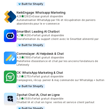
Built for Shopify
KwikEngage: Whatsapp Marketing
étoile(s) sur 5
4,9
(262)
•
Essai gratuit disponible
262 avis au total
Automatisation WhatsApp par l’IA et récupération de paniers
abandonnés pour le e-commerce
SmartBot: Leading AI Chatbot
étoile(s) sur 5
4,7
(428)
•
Forfait gratuit disponible
428 avis au total
Transformation du support client avec le Smartbot alimenté par
Built for Shopify
Commslayer: AI Helpdesk & Chat
étoile(s) sur 5
4,9
(188)
•
Forfait gratuit disponible
188 avis au total
Plateforme d’assistance et chat par les anciens fondateurs de
Lifetimely
CK: WhatsApp Marketing & Chat
étoile(s) sur 5
5,0
(275)
•
Forfait gratuit disponible
275 avis au total
Campagnes, récup. panier & maj commande sur WhatsApp + button
Built for Shopify
Zipchat Chat IA, Chat en Ligne
étoile(s) sur 5
5,0
(159)
•
Forfait gratuit disponible
159 avis au total
Chatbot IA et chat en ligne: ventes et service client partout
Built for Shopify