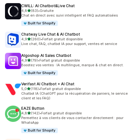
CWILL: AI Chatbot&Live Chat
étoile(s) sur 5
4,8
(83)
•
Gratuite
83 avis au total
Chat en direct avec suivi intelligent et FAQ automatisées
Built for Shopify
Chatway Live Chat & AI Chatbot
étoile(s) sur 5
4,9
(260)
•
Forfait gratuit disponible
260 avis au total
Live chat, FAQ, chatbot IA pour support, ventes et service
Algoshop AI Sales Chatbot
étoile(s) sur 5
4,9
(79)
•
Forfait gratuit disponible
79 avis au total
Boostez vos ventes : IA multilingue, marque & chat en direct.
Built for Shopify
Verifast AI Chatbot + AI Chat
étoile(s) sur 5
5,0
(118)
•
Forfait gratuit disponible
118 avis au total
Chatbot IA (ChatGPT pour la récupération de paniers, le service
client et les FAQ)
EAZE Button
étoile(s) sur 5
4,8
(142)
•
Forfait gratuit disponible
142 avis au total
Permettez à vos clients de vous contacter directement : pour
WhatsApp
Built for Shopify