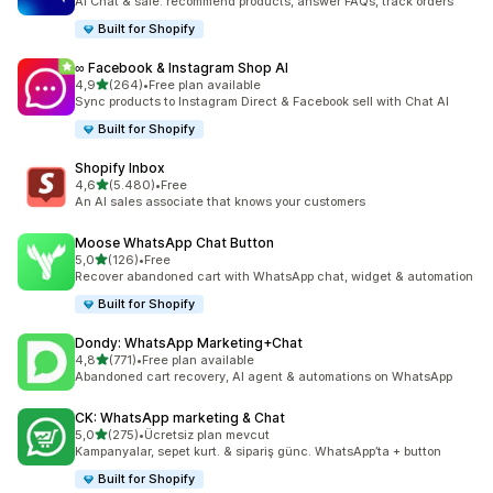
AI Chat & sale: recommend products, answer FAQs, track orders
Built for Shopify
∞ Facebook & Instagram Shop AI
5 yıldız üzerinden
4,9
(264)
•
Free plan available
toplam 264 değerlendirme
Sync products to Instagram Direct & Facebook sell with Chat AI
Built for Shopify
Shopify Inbox
5 yıldız üzerinden
4,6
(5.480)
•
Free
toplam 5480 değerlendirme
An AI sales associate that knows your customers
Moose WhatsApp Chat Button
5 yıldız üzerinden
5,0
(126)
•
Free
toplam 126 değerlendirme
Recover abandoned cart with WhatsApp chat, widget & automation
Built for Shopify
Dondy: WhatsApp Marketing+Chat
5 yıldız üzerinden
4,8
(771)
•
Free plan available
toplam 771 değerlendirme
Abandoned cart recovery, AI agent & automations on WhatsApp
CK: WhatsApp marketing & Chat
5 yıldız üzerinden
5,0
(275)
•
Ücretsiz plan mevcut
toplam 275 değerlendirme
Kampanyalar, sepet kurt. & sipariş günc. WhatsApp’ta + button
Built for Shopify