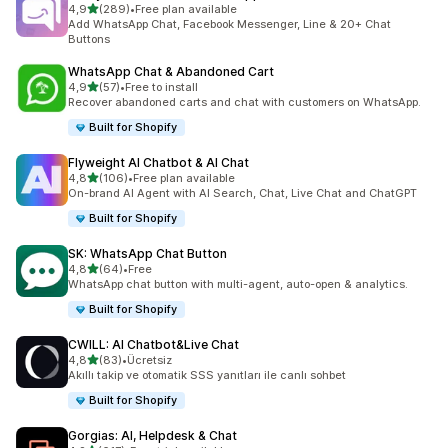
5 yıldız üzerinden
4,9
(289)
•
Free plan available
toplam 289 değerlendirme
Add WhatsApp Chat, Facebook Messenger, Line & 20+ Chat
Buttons
WhatsApp Chat & Abandoned Cart
5 yıldız üzerinden
4,9
(57)
•
Free to install
toplam 57 değerlendirme
Recover abandoned carts and chat with customers on WhatsApp.
Built for Shopify
Flyweight AI Chatbot & AI Chat
5 yıldız üzerinden
4,8
(106)
•
Free plan available
toplam 106 değerlendirme
On-brand AI Agent with AI Search, Chat, Live Chat and ChatGPT
Built for Shopify
SK: WhatsApp Chat Button
5 yıldız üzerinden
4,8
(64)
•
Free
toplam 64 değerlendirme
WhatsApp chat button with multi-agent, auto-open & analytics.
Built for Shopify
CWILL: AI Chatbot&Live Chat
5 yıldız üzerinden
4,8
(83)
•
Ücretsiz
toplam 83 değerlendirme
Akıllı takip ve otomatik SSS yanıtları ile canlı sohbet
Built for Shopify
Gorgias: AI, Helpdesk & Chat