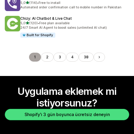
5 yıldız üzerinden
5,0
(114)
•
Free to install
toplam 114 değerlendirme
Automated order confirmation call to mobile number in Pakistan
Chizy: AI Chatbot & Live Chat
5 yıldız üzerinden
5,0
(120)
•
Free plan available
toplam 120 değerlendirme
24/7 Smart AI Agent to boost sales (unlimited AI chat)
Built for Shopify
1
2
3
4
38
Uygulama eklemek mi
istiyorsunuz?
Shopify'ı 3 gün boyunca ücretsiz deneyin