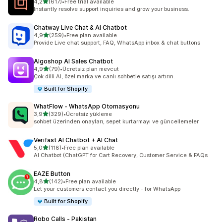
5 yıldız üzerinden
4,2
(617)
•
Free trial available
toplam 617 değerlendirme
Instantly resolve support inquiries and grow your business.
Chatway Live Chat & AI Chatbot
5 yıldız üzerinden
4,9
(259)
•
Free plan available
toplam 259 değerlendirme
Provide Live chat support, FAQ, WhatsApp inbox & chat buttons
Algoshop AI Sales Chatbot
5 yıldız üzerinden
4,9
(79)
•
Ücretsiz plan mevcut
toplam 79 değerlendirme
Çok dilli AI, özel marka ve canlı sohbetle satışı artırın.
Built for Shopify
WhatFlow ‑ WhatsApp Otomasyonu
5 yıldız üzerinden
3,9
(329)
•
Ücretsiz yükleme
toplam 329 değerlendirme
sohbet üzerinden onayları, sepet kurtarmayı ve güncellemeler
Verifast AI Chatbot + AI Chat
5 yıldız üzerinden
5,0
(118)
•
Free plan available
toplam 118 değerlendirme
AI Chatbot (ChatGPT for Cart Recovery, Customer Service & FAQs
EAZE Button
5 yıldız üzerinden
4,8
(142)
•
Free plan available
toplam 142 değerlendirme
Let your customers contact you directly - for WhatsApp
Built for Shopify
Robo Calls ‑ Pakistan