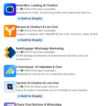
SmartBot: Leading AI Chatbot
5 yıldız üzerinden
4,7
(428)
•
Free plan available
toplam 428 değerlendirme
Unlimited AI Chat: Enhancing Sales and Improving Service
Built for Shopify
Moose AI Chatbot & Live Chat
5 yıldız üzerinden
5,0
(452)
•
Free plan available
toplam 452 değerlendirme
Support customer with UNLIMITED AI chat, livechat, inbox & FAQ
Built for Shopify
KwikEngage: Whatsapp Marketing
5 yıldız üzerinden
4,9
(261)
•
Free trial available
toplam 261 değerlendirme
AI WhatsApp Automation & Abandoned Cart Recovery for
eCommerce
Commslayer: AI Helpdesk & Chat
5 yıldız üzerinden
4,9
(188)
•
Free plan available
toplam 188 değerlendirme
Helpdesk & chat by the ex-Lifetimely founders
Zipchat AI Chatbot & Live Chat
5 yıldız üzerinden
5,0
(159)
•
Ücretsiz plan mevcut
toplam 159 değerlendirme
Satış & müşteri hizmetleri için AI Chatbot & canlı destek
Built for Shopify
Chaty Chat Buttons & WhatsApp