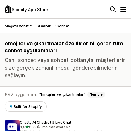
Shopify App Store
Mağaza yönetimi
Destek
Sohbet
emojiler ve çıkartmalar özelliklerini içeren tüm
sohbet uygulamaları
Canlı sohbet veya sohbet botlarıyla, müşterilerin
size gerçek zamanlı mesaj gönderebilmelerini
sağlayın.
892 uygulama:
Emojiler ve çıkartmalar
Temizle
Built for Shopify
Chatty AI Chatbot & Live Chat
5 yıldız üzerinden
4,9
(1.791)
•
Free plan available
toplam 1791 değerlendirme