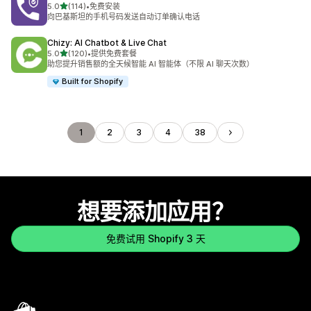
星（满分 5 星）
5.0
(114)
•
免费安装
总共 114 条评论
向巴基斯坦的手机号码发送自动订单确认电话
Chizy: AI Chatbot & Live Chat
星（满分 5 星）
5.0
(120)
•
提供免费套餐
总共 120 条评论
助您提升销售额的全天候智能 AI 智能体（不限 AI 聊天次数）
Built for Shopify
1
2
3
4
38
想要添加应用？
免费试用 Shopify 3 天