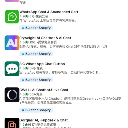
按钮
WhatsApp Chat & Abandoned Cart
星（满分 5 星）
4.9
(57)
•
免费安装
总共 57 条评论
在 WhatsApp 上挽回弃单并与客户聊天。
Built for Shopify
Flyweight AI Chatbot & AI Chat
星（满分 5 星）
4.8
(106)
•
提供免费套餐
总共 106 条评论
配备 AI 搜索、聊天、实时聊天和 ChatGPT 功能的品牌 AI 代理
Built for Shopify
SK: WhatsApp Chat Button
星（满分 5 星）
4.8
(64)
•
免费
总共 64 条评论
WhatsApp 聊天按钮，支持多客服、自动打开和数据分析。
Built for Shopify
CWILL: AI Chatbot&Live Chat
星（满分 5 星）
4.8
(83)
•
免费
总共 83 条评论
AI智能客服机器人AI Chatbot：即时订单追踪Order track+自动FAQ回复
+产品推荐，提升转化率降低客服成本
Built for Shopify
Gorgias: AI, Helpdesk & Chat
星（满分 5 星）
4.2
(617)
•
提供免费试用
总共 617 条评论