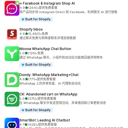
∞ Facebook & Instagram Shop AI
星（满分 5 星）
4.9
(264)
•
提供免费套餐
总共 264 条评论
将产品同步到 Instagram Direct 和 Facebook，利用聊天 AI 进行销售
Built for Shopify
Shopify Inbox
星（满分 5 星）
4.6
(5,480)
•
免费
总共 5480 条评论
通过聊天免费与购物者联系并增加销售额
Moose WhatsApp Chat Button
星（满分 5 星）
5.0
(126)
•
免费
总共 126 条评论
通过 WhatsApp 聊天、小组件和自动化功能挽回废弃购物车
Built for Shopify
Dondy: WhatsApp Marketing+Chat
星（满分 5 星）
4.8
(771)
•
提供免费套餐
总共 771 条评论
WhatsApp 上的弃单恢复、AI 代理和自动化
CK: Abandoned cart on WhatsApp
星（满分 5 星）
5.0
(275)
•
提供免费套餐
总共 275 条评论
在 WhatsApp 聊天中发送营销活动、弃单挽回和订单更新消息
Built for Shopify
SmartBot: Leading AI Chatbot
星（满分 5 星）
4.7
(428)
•
提供免费套餐
总共 428 条评论