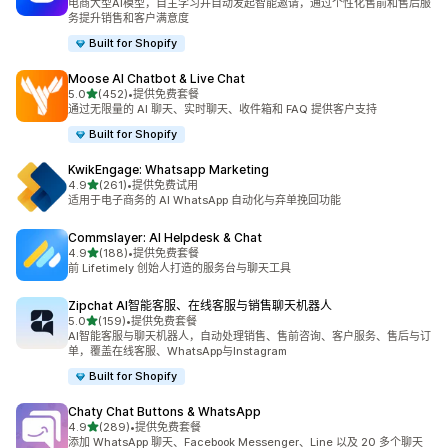
电商大型AI模型，自主学习并自动发起智能邀请，通过个性化售前和售后服
务提升销售和客户满意度
Built for Shopify
Moose AI Chatbot & Live Chat
星（满分 5 星）
5.0
(452)
•
提供免费套餐
总共 452 条评论
通过无限量的 AI 聊天、实时聊天、收件箱和 FAQ 提供客户支持
Built for Shopify
KwikEngage: Whatsapp Marketing
星（满分 5 星）
4.9
(261)
•
提供免费试用
总共 261 条评论
适用于电子商务的 AI WhatsApp 自动化与弃单挽回功能
Commslayer: AI Helpdesk & Chat
星（满分 5 星）
4.9
(188)
•
提供免费套餐
总共 188 条评论
前 Lifetimely 创始人打造的服务台与聊天工具
Zipchat AI智能客服、在线客服与销售聊天机器人
星（满分 5 星）
5.0
(159)
•
提供免费套餐
总共 159 条评论
AI智能客服与聊天机器人，自动处理销售、售前咨询、客户服务、售后与订
单，覆盖在线客服、WhatsApp与Instagram
Built for Shopify
Chaty Chat Buttons & WhatsApp
星（满分 5 星）
4.9
(289)
•
提供免费套餐
总共 289 条评论
添加 WhatsApp 聊天、Facebook Messenger、Line 以及 20 多个聊天