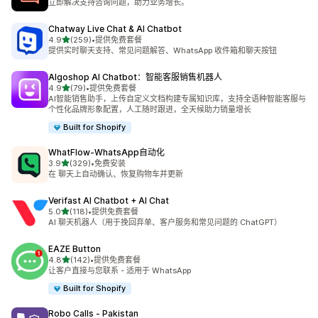
立即解决支持咨询问题，助力业务增长。
Chatway Live Chat & AI Chatbot
星（满分 5 星）
4.9
(259)
•
提供免费套餐
总共 259 条评论
提供实时聊天支持、常见问题解答、WhatsApp 收件箱和聊天按钮
Algoshop AI Chatbot：智能客服销售机器人
星（满分 5 星）
4.9
(79)
•
提供免费套餐
总共 79 条评论
AI智能销售助手，上传自定义文档构建专属知识库，支持全语种智能客服与
个性化品牌形象配置，人工随时跟进，全天候助力销量增长
Built for Shopify
WhatFlow‑WhatsApp自动化
星（满分 5 星）
3.9
(329)
•
免费安装
总共 329 条评论
在 聊天上自动确认、恢复购物车并更新
Verifast AI Chatbot + AI Chat
星（满分 5 星）
5.0
(118)
•
提供免费套餐
总共 118 条评论
AI 聊天机器人（用于挽回弃单、客户服务和常见问题的 ChatGPT）
EAZE Button
星（满分 5 星）
4.8
(142)
•
提供免费套餐
总共 142 条评论
让客户直接与您联系 - 适用于 WhatsApp
Built for Shopify
Robo Calls ‑ Pakistan