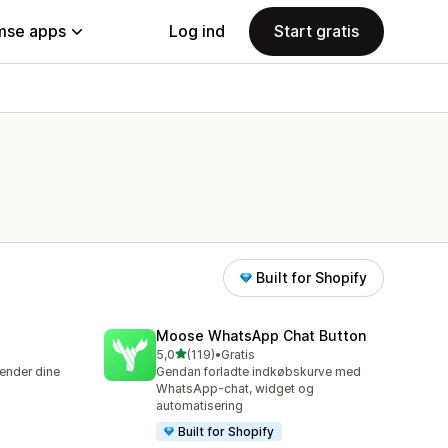
se apps
Log ind
Start gratis
Built for Shopify
Moose WhatsApp Chat Button
ud af 5 stjerner
5,0
(119)
•
Gratis
119 anmeldelser i alt
kender dine
Gendan forladte indkøbskurve med
WhatsApp-chat, widget og
automatisering
Built for Shopify