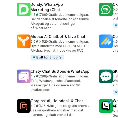
Dondy: WhatsApp
CK
Marketing+Chat
5,0
275
Kam
ud af 5 stjerner
4,8
(769)
•
Gratis abonnement tilgængeligt
769 anmeldelser i alt
ord
Gendannelse af forladte indkøbskurve,
AI-agent og automatiseringer
på WhatsApp
Moose AI Chatbot & Live Chat
Co
ud af 5 stjerner
5,0
(452)
•
Gratis abonnement tilgængeligt
4,9
452 anmeldelser i alt
188
Hjælp kunderne med UBEGRÆNSET
Hel
AI-chat, livechat, indbakke og FAQ
Lif
Built for Shopify
Chaty Chat Buttons & WhatsApp
SK
ud af 5 stjerner
4,9
(288)
•
Gratis abonnement tilgængeligt
4,8
288 anmeldelser i alt
63 
Tilføj WhatsApp-chat, Facebook
Wha
Messenger, Line og mere end 20
aut
chatknapper
Gorgias: AI, Helpdesk & Chat
Wh
ud af 5 stjerner
4,2
(616)
•
Mulighed for gratis prøveperiode
AP
616 anmeldelser i alt
Løs supporthenvendelser med det
5,0
44 
samme, og skab vækst i din
Gen