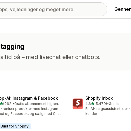
Gennem
 tagging
altid på – med livechat eller chatbots.
op‑AI: Instagram & Facebook
Shopify Inbox
ud af 5 stjerner
ud af 5 stjerner
(262)
•
Gratis abonnement tilgængeligt
4,6
(5.479)
•
Gratis
 anmeldelser i alt
5479 anmeldelser i alt
kroniser produkter med Instagram
En AI-salgsassistent, der 
ect og Facebook, og sælg med Chat
kunder
Built for Shopify