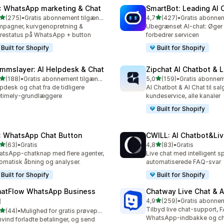
: WhatsApp marketing & Chat
SmartBot: Leading AI 
ud af 5 stjerner
ud af 5 stjerner
(275)
•
Gratis abonnement tilgængeligt
4,7
(427)
•
 anmeldelser i alt
427 anmeldelser i alt
pagner, kurvgenopretning &
Ubegrænset AI-chat: Øger 
restatus på WhatsApp + button
forbedrer servicen
Built for Shopify
Built for Shopify
mmslayer: AI Helpdesk & Chat
Zipchat AI Chatbot & L
ud af 5 stjerner
ud af 5 stjerner
(188)
•
Gratis abonnement tilgængeligt
5,0
(159)
•
 anmeldelser i alt
159 anmeldelser i alt
pdesk og chat fra de tidligere
AI Chatbot & AI Chat til sal
etimely-grundlæggere
kundeservice, alle kanaler
Built for Shopify
: WhatsApp Chat Button
CWILL: AI Chatbot&Liv
ud af 5 stjerner
ud af 5 stjerner
(63)
•
Gratis
4,8
(83)
•
Gratis
anmeldelser i alt
83 anmeldelser i alt
tsApp-chatknap med flere agenter,
Live chat med intelligent s
omatisk åbning og analyser.
automatiserede FAQ-svar
Built for Shopify
Built for Shopify
atFlow WhatsApp Business
Chatway Live Chat & A
ud af 5 stjerner
I
4,9
(259)
•
259 anmeldelser i alt
Tilbyd live chat-support, 
ud af 5 stjerner
(44)
•
Mulighed for gratis prøveperiode
anmeldelser i alt
WhatsApp-indbakke og ch
vind forladte betalinger, og send