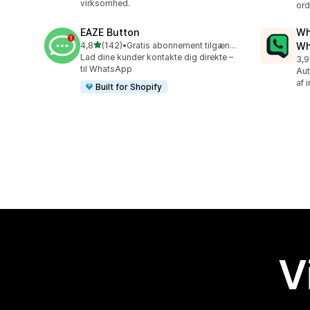
virksomhed.
ord
EAZE Button
Wh
ud af 5 stjerner
4,8
(142)
•
Gratis abonnement tilgængeligt
Wh
142 anmeldelser i alt
Lad dine kunder kontakte dig direkte –
3,9
328
til WhatsApp
Aut
af 
Built for Shopify
V