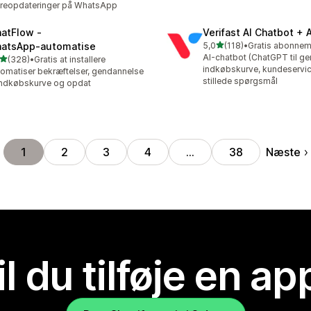
reopdateringer på WhatsApp
atFlow ‑
Verifast AI Chatbot + 
ud af 5 stjerner
atsApp‑automatise
5,0
(118)
•
118 anmeldelser i alt
AI-chatbot (ChatGPT til ge
ud af 5 stjerner
(328)
•
Gratis at installere
 anmeldelser i alt
indkøbskurve, kundeservic
omatiser bekræftelser, gendannelse
stillede spørgsmål
indkøbskurve og opdat
Næste
1
2
3
4
…
38
il du tilføje en ap