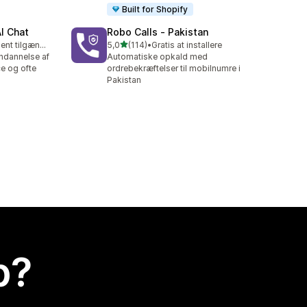
Built for Shopify
AI Chat
Robo Calls ‑ Pakistan
ud af 5 stjerner
Gratis abonnement tilgængeligt
5,0
(114)
•
Gratis at installere
114 anmeldelser i alt
ndannelse af
Automatiske opkald med
e og ofte
ordrebekræftelser til mobilnumre i
Pakistan
p?