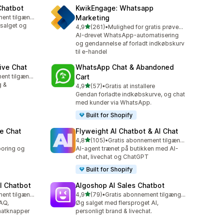
Chatbot
KwikEngage: Whatsapp
Gratis abonnement tilgængeligt
Marketing
salget og
ud af 5 stjerner
4,9
(261)
•
Mulighed for gratis prøveperiode
261 anmeldelser i alt
AI-drevet WhatsApp-automatisering
og gendannelse af forladt indkøbskurv
til e-handel
ive Chat
WhatsApp Chat & Abandoned
Gratis abonnement tilgængeligt
Cart
g &
ud af 5 stjerner
4,9
(57)
•
Gratis at installere
57 anmeldelser i alt
Gendan forladte indkøbskurve, og chat
med kunder via WhatsApp.
Built for Shopify
e Chat
Flyweight AI Chatbot & AI Chat
ud af 5 stjerner
4,8
(105)
•
Gratis abonnement tilgængeligt
105 anmeldelser i alt
poring og
AI-agent trænet på butikken med AI-
chat, livechat og ChatGPT
Built for Shopify
I Chatbot
Algoshop AI Sales Chatbot
ud af 5 stjerner
Gratis abonnement tilgængeligt
4,9
(79)
•
Gratis abonnement tilgængeligt
79 anmeldelser i alt
FAQ,
Øg salget med flersproget AI,
atknapper
personligt brand & livechat.