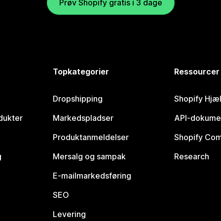
Prøv Shopify gratis i 3 dage
Topkategorier
Ressourcer
Dropshipping
Shopify Hjæ
dukter
Markedspladser
API-dokume
Produktanmeldelser
Shopify Co
g
Mersalg og sampak
Research
E-mailmarkedsføring
SEO
Levering