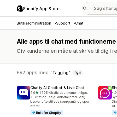
Shopify App Store
Butiksadministration
Support
Chat
Alle apps til chat med funktionerne
Giv kunderne en måde at skrive til dig i re
892 apps med
Tagging
Ryd
Chatty AI Chatbot & Live Chat
Sh
ud af 5 stjerner
4,9
(1.791)
•
Gratis abonnement tilgængeligt
4,9
1791 anmeldelser i alt
262
AI-chat og -salg: Anbefal produkter,
Syn
besvar ofte stillede spørgsmål og spor
Dir
ordrer
AI
Built for Shopify