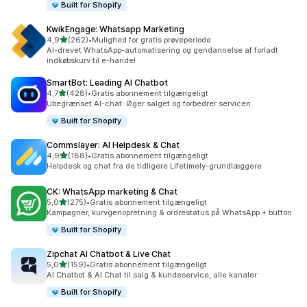
Built for Shopify
KwikEngage: Whatsapp Marketing
ud af 5 stjerner
4,9
(262)
•
Mulighed for gratis prøveperiode
262 anmeldelser i alt
AI-drevet WhatsApp-automatisering og gendannelse af forladt
indkøbskurv til e-handel
SmartBot: Leading AI Chatbot
ud af 5 stjerner
4,7
(428)
•
Gratis abonnement tilgængeligt
428 anmeldelser i alt
Ubegrænset AI-chat: Øger salget og forbedrer servicen
Built for Shopify
Commslayer: AI Helpdesk & Chat
ud af 5 stjerner
4,9
(188)
•
Gratis abonnement tilgængeligt
188 anmeldelser i alt
Helpdesk og chat fra de tidligere Lifetimely-grundlæggere
CK: WhatsApp marketing & Chat
ud af 5 stjerner
5,0
(275)
•
Gratis abonnement tilgængeligt
275 anmeldelser i alt
Kampagner, kurvgenopretning & ordrestatus på WhatsApp + button
Built for Shopify
Zipchat AI Chatbot & Live Chat
ud af 5 stjerner
5,0
(159)
•
Gratis abonnement tilgængeligt
159 anmeldelser i alt
AI Chatbot & AI Chat til salg & kundeservice, alle kanaler
Built for Shopify