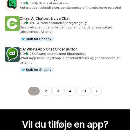
ud af 5 stjerner
3,9
(329)
•
Gratis at installere
329 anmeldelser i alt
Automatiser bekræftelser, gendannelse af indkøbskurve og opdat
Chizy: AI Chatbot & Live Chat
ud af 5 stjerner
5,0
(120)
•
Gratis abonnement tilgængeligt
120 anmeldelser i alt
Smart AI-agent, der arbejder døgnet rundt på at øge salget
(ubegrænset AI-chat)
Built for Shopify
CA: WhatsApp Chat Order Button
ud af 5 stjerner
5,0
(25)
•
Gratis abonnement tilgængeligt
25 anmeldelser i alt
WhatsApp-bestillingsknap, autobekræftelser og gendannelse af
betaling
Built for Shopify
1
2
3
4
38
Vil du tilføje en app?