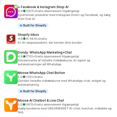
∞ Facebook & Instagram Shop AI
ud af 5 stjerner
4,9
(267)
•
Gratis abonnement tilgængeligt
267 anmeldelser i alt
Synkroniser produkter med Instagram Direct og Facebook, og sælg
med Chat AI
Built for Shopify
Shopify Inbox
ud af 5 stjerner
4,6
(5.484)
•
Gratis
5484 anmeldelser i alt
En AI-salgsassistent, der kender dine kunder
Dondy: WhatsApp Marketing+Chat
ud af 5 stjerner
4,8
(770)
•
Gratis abonnement tilgængeligt
770 anmeldelser i alt
Gendannelse af forladte indkøbskurve, AI-agent og
automatiseringer på WhatsApp
Moose WhatsApp Chat Button
ud af 5 stjerner
5,0
(125)
•
Gratis
125 anmeldelser i alt
Gendan forladte indkøbskurve med WhatsApp-chat, widget og
automatisering
Built for Shopify
Moose AI Chatbot & Live Chat
ud af 5 stjerner
5,0
(451)
•
Gratis abonnement tilgængeligt
451 anmeldelser i alt
Hjælp kunderne med UBEGRÆNSET AI-chat, livechat, indbakke og
FAQ