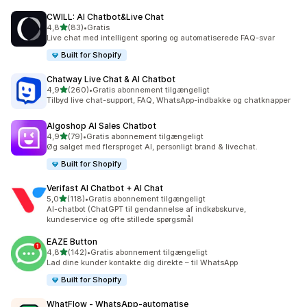
CWILL: AI Chatbot&Live Chat
ud af 5 stjerner
4,8
(83)
•
Gratis
83 anmeldelser i alt
Live chat med intelligent sporing og automatiserede FAQ-svar
Built for Shopify
Chatway Live Chat & AI Chatbot
ud af 5 stjerner
4,9
(260)
•
Gratis abonnement tilgængeligt
260 anmeldelser i alt
Tilbyd live chat-support, FAQ, WhatsApp-indbakke og chatknapper
Algoshop AI Sales Chatbot
ud af 5 stjerner
4,9
(79)
•
Gratis abonnement tilgængeligt
79 anmeldelser i alt
Øg salget med flersproget AI, personligt brand & livechat.
Built for Shopify
Verifast AI Chatbot + AI Chat
ud af 5 stjerner
5,0
(118)
•
Gratis abonnement tilgængeligt
118 anmeldelser i alt
AI-chatbot (ChatGPT til gendannelse af indkøbskurve,
kundeservice og ofte stillede spørgsmål
EAZE Button
ud af 5 stjerner
4,8
(142)
•
Gratis abonnement tilgængeligt
142 anmeldelser i alt
Lad dine kunder kontakte dig direkte – til WhatsApp
Built for Shopify
WhatFlow ‑ WhatsApp‑automatise