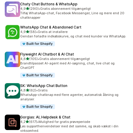
Chaty Chat Buttons & WhatsApp
ud af 5 stjerner
4,9
(290)
•
Gratis abonnement tilgængeligt
290 anmeldelser i alt
Tilføj WhatsApp-chat, Facebook Messenger, Line og mere end 20
chatknapper
WhatsApp Chat & Abandoned Cart
ud af 5 stjerner
4,9
(58)
•
Gratis at installere
58 anmeldelser i alt
Gendan forladte indkøbskurve, og chat med kunder via WhatsApp.
Built for Shopify
Flyweight AI Chatbot & AI Chat
ud af 5 stjerner
4,8
(105)
•
Gratis abonnement tilgængeligt
105 anmeldelser i alt
Brandtilpasset AI-agent med AI-søgning, chat, live chat og
ChatGPT
Built for Shopify
SK: WhatsApp Chat Button
ud af 5 stjerner
4,8
(62)
•
Gratis
62 anmeldelser i alt
WhatsApp-chatknap med flere agenter, automatisk åbning og
analyser.
Built for Shopify
Gorgias: AI, Helpdesk & Chat
ud af 5 stjerner
4,2
(617)
•
Mulighed for gratis prøveperiode
617 anmeldelser i alt
Løs supporthenvendelser med det samme, og skab vækst i din
virksomhed.