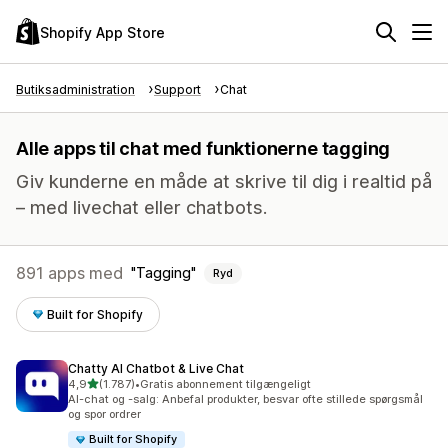
Shopify App Store
Butiksadministration
Support
Chat
Alle apps til chat med funktionerne tagging
Giv kunderne en måde at skrive til dig i realtid på
– med livechat eller chatbots.
891 apps med
Tagging
Ryd
Built for Shopify
Chatty AI Chatbot & Live Chat
ud af 5 stjerner
4,9
(1.787)
•
Gratis abonnement tilgængeligt
1787 anmeldelser i alt
AI-chat og -salg: Anbefal produkter, besvar ofte stillede spørgsmål
og spor ordrer
Built for Shopify