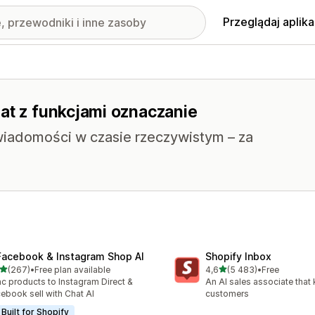
Przeglądaj aplika
at z funkcjami oznaczanie
wiadomości w czasie rzeczywistym – za
Facebook & Instagram Shop AI
Shopify Inbox
na 5 gwiazdek
na 5 gwiazdek
(267)
•
Free plan available
4,6
(5 483)
•
Free
zna liczba recenzji: 267
Łączna liczba recenzji: 54
c products to Instagram Direct &
An AI sales associate that
ebook sell with Chat AI
customers
Built for Shopify