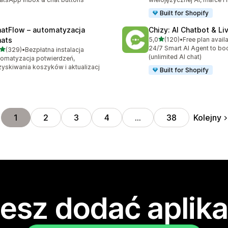
Built for Shopify
atFlow – automatyzacja
Chizy: AI Chatbot & Li
na 5 gwiazdek
ats
5,0
(120)
•
Free plan avail
Łączna liczba recenzji: 120
24/7 Smart AI Agent to bo
na 5 gwiazdek
(329)
•
Bezpłatna instalacja
zna liczba recenzji: 329
(unlimited AI chat)
omatyzacja potwierdzeń,
yskiwania koszyków i aktualizacj
Built for Shopify
Kolejny
1
2
3
4
…
38
esz dodać aplika