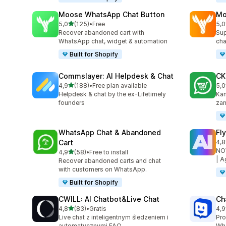
Moose WhatsApp Chat Button
Mo
na 5 gwiazdek
5,0
(125)
•
Free
5,0
Łączna liczba recenzji: 125
Łąc
Recover abandoned cart with
Sup
WhatsApp chat, widget & automation
cha
Built for Shopify
Commslayer: AI Helpdesk & Chat
CK
na 5 gwiazdek
4,9
(188)
•
Free plan available
5,0
Łączna liczba recenzji: 188
Łąc
Helpdesk & chat by the ex-Lifetimely
Kam
founders
zam
WhatsApp Chat & Abandoned
Fl
Cart
4,8
Łąc
NOW
na 5 gwiazdek
4,9
(58)
•
Free to install
Łączna liczba recenzji: 58
| A
Recover abandoned carts and chat
with customers on WhatsApp.
Built for Shopify
CWILL: AI Chatbot&Live Chat
Ch
na 5 gwiazdek
4,8
(83)
•
Gratis
4,9
Łączna liczba recenzji: 83
Łąc
Live chat z inteligentnym śledzeniem i
Pro
automatycznymi FAQ
Wha