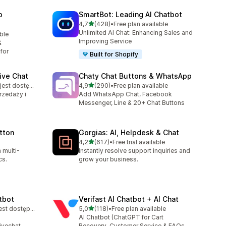
p
SmartBot: Leading AI Chatbot
na 5 gwiazdek
4,7
(428)
•
Free plan available
Łączna liczba recenzji: 428
Unlimited AI Chat: Enhancing Sales and
able
2
Improving Service
&
for
Built for Shopify
ive Chat
Chaty Chat Buttons & WhatsApp
na 5 gwiazdek
Bezpłatny plan jest dostępny
4,9
(290)
•
Free plan available
Łączna liczba recenzji: 290
rzedaży i
Add WhatsApp Chat, Facebook
Messenger, Line & 20+ Chat Buttons
tton
Gorgias: AI, Helpdesk & Chat
na 5 gwiazdek
4,2
(617)
•
Free trial available
Łączna liczba recenzji: 617
 multi-
Instantly resolve support inquiries and
cs.
grow your business.
tbot
Verifast AI Chatbot + AI Chat
na 5 gwiazdek
Bezpłatny plan jest dostępny
5,0
(118)
•
Free plan available
Łączna liczba recenzji: 118
AI Chatbot (ChatGPT for Cart
ivechat.
Recovery, Customer Service & FAQs