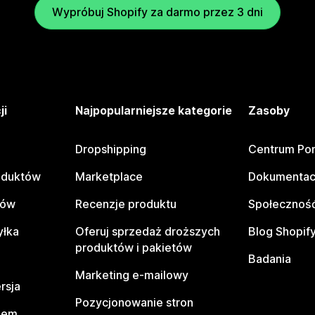
Wypróbuj Shopify za darmo przez 3 dni
ji
Najpopularniejsze kategorie
Zasoby
Dropshipping
Centrum Po
oduktów
Marketplace
Dokumentac
tów
Recenzje produktu
Społeczność
yłka
Oferuj sprzedaż droższych
Blog Shopif
produktów i pakietów
Badania
Marketing e-mailowy
rsja
Pozycjonowanie stron
pem