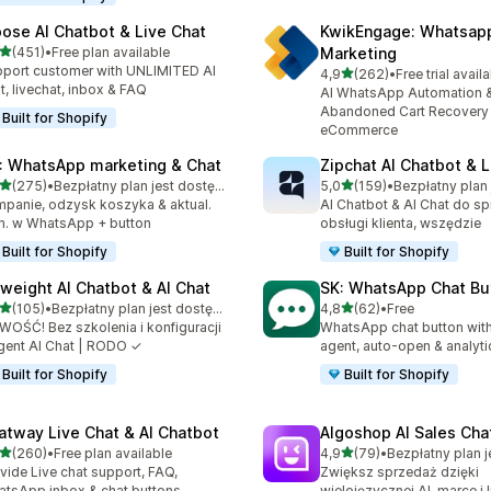
ose AI Chatbot & Live Chat
KwikEngage: Whatsap
na 5 gwiazdek
(451)
•
Free plan available
Marketing
zna liczba recenzji: 451
port customer with UNLIMITED AI
na 5 gwiazdek
4,9
(262)
•
Free trial avail
Łączna liczba recenzji: 26
t, livechat, inbox & FAQ
AI WhatsApp Automation 
Abandoned Cart Recovery 
Built for Shopify
eCommerce
: WhatsApp marketing & Chat
Zipchat AI Chatbot & L
na 5 gwiazdek
na 5 gwiazdek
(275)
•
Bezpłatny plan jest dostępny
5,0
(159)
•
zna liczba recenzji: 275
Łączna liczba recenzji: 159
panie, odzysk koszyka & aktual.
AI Chatbot & AI Chat do sp
. w WhatsApp + button
obsługi klienta, wszędzie
Built for Shopify
Built for Shopify
yweight AI Chatbot & AI Chat
SK: WhatsApp Chat Bu
na 5 gwiazdek
na 5 gwiazdek
(105)
•
Bezpłatny plan jest dostępny
4,8
(62)
•
Free
zna liczba recenzji: 105
Łączna liczba recenzji: 62
OŚĆ! Bez szkolenia i konfiguracji
WhatsApp chat button with
gent AI Chat | RODO ✓
agent, auto-open & analyti
Built for Shopify
Built for Shopify
atway Live Chat & AI Chatbot
Algoshop AI Sales Cha
na 5 gwiazdek
na 5 gwiazdek
(260)
•
Free plan available
4,9
(79)
•
zna liczba recenzji: 260
Łączna liczba recenzji: 79
vide Live chat support, FAQ,
Zwiększ sprzedaż dzięki
tsApp inbox & chat buttons
wielojęzycznej AI, marce i l