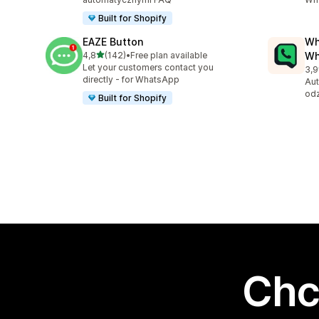
Built for Shopify
EAZE Button
Wh
na 5 gwiazdek
4,8
(142)
•
Free plan available
Wh
Łączna liczba recenzji: 142
Let your customers contact you
3,9
Łąc
directly - for WhatsApp
Aut
odz
Built for Shopify
Chc