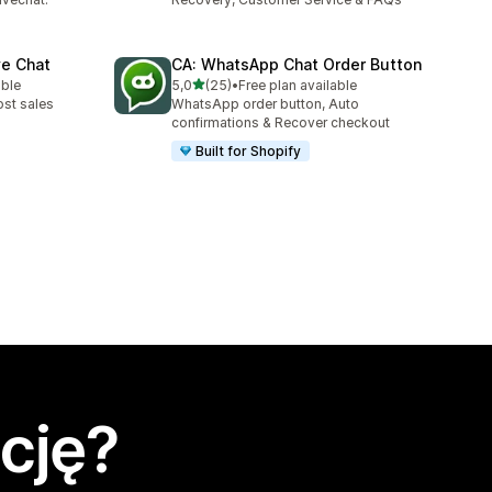
ve Chat
CA: WhatsApp Chat Order Button
na 5 gwiazdek
able
5,0
(25)
•
Free plan available
Łączna liczba recenzji: 25
ost sales
WhatsApp order button, Auto
confirmations & Recover checkout
Built for Shopify
cję?