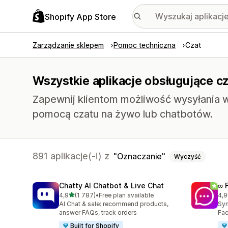
Shopify App Store
Zarządzanie sklepem
Pomoc techniczna
Czat
Wszystkie aplikacje obsługujące cz
Zapewnij klientom możliwość wysyłania 
pomocą czatu na żywo lub chatbotów.
891 aplikacje(-i) z
Oznaczanie
Wyczyść
Chatty AI Chatbot & Live Chat
∞ 
na 5 gwiazdek
4,9
(1 787)
•
Free plan available
4,9
Łączna liczba recenzji: 1787
Łąc
AI Chat & sale: recommend products,
Syn
answer FAQs, track orders
Fac
Built for Shopify