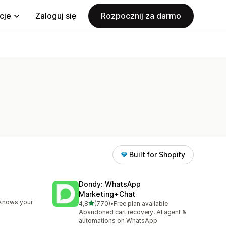
cje
Zaloguj się
Rozpocznij za darmo
Built for Shopify
Dondy: WhatsApp
Marketing+Chat
83
 knows your
na 5 gwiazdek
4,8
(770)
•
Free plan available
Łączna liczba recenzji: 770
Abandoned cart recovery, AI agent &
automations on WhatsApp