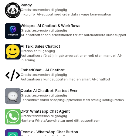
Pandy
Gratis testversion tillgänglig
Inkorg för AI-support med orderdata i varje konversation
Whisprs–AI Chatbot & Workflows
Gratis testversion tillgänglig
AI-chattbottar och arbetsflöden för att automatisera kundsupport.
AI Talk: Sales Chatbot
Gratisplan tillgänglig
Automatisera försäljningskonversationer helt utan manuell AI-
inlärning.
EmbedChat – AI Chatbot
Gratis testversion tillgänglig
Automatisera kundsupporten med en smart AI-chattbot
Quake AI Chadbot: Fastest Ever
Gratis testversion tillgänglig
Fantastiskt enkel shoppingupplevelse med smidig konfiguration.
DPS: Whatsapp Chat Agent
Gratis testversion tillgänglig
Hantera WhatsApp-chattar med ditt supportteam
Ecomz ‑ WhatsApp Chat Button