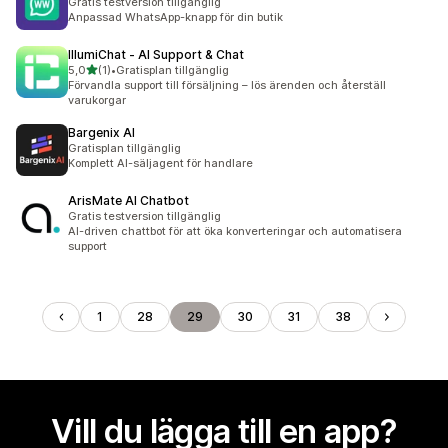
Gratis testversion tillgänglig
Anpassad WhatsApp-knapp för din butik
IllumiChat ‑ AI Support & Chat
av 5 stjärnor
5,0
(1)
•
Gratisplan tillgänglig
1 recensioner totalt
Förvandla support till försäljning – lös ärenden och återställ
varukorgar
Bargenix AI
Gratisplan tillgänglig
Komplett AI-säljagent för handlare
ArisMate AI Chatbot
Gratis testversion tillgänglig
AI-driven chattbot för att öka konverteringar och automatisera
support
1
28
29
30
31
38
Vill du lägga till en app?