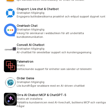
Chaport: Live chat & Chatbot
Gratisplan tillgänglig
Engagera butiksbesökarna proaktivt och erbjud support dygnet runt
OneHash Chat
Gratisplan tillgänglig
Inkorg för omnikanal i webbutiken för att underlätta
kundkommunikation.
ConveX AI Chatbot
Gratisplan tillgänglig
AI-chattbot för omedelbar support och kundengagemang
Telemetron
Gratis
Heltäckande support för enheter som sänder ut telemetri
Order Genie
Gratisplan tillgänglig
Lös kundfrågor snabbare med en AI-driven chattbot
Orra AI Chabot MCP & ChatGPT‑5
Gratis att installera
Förbättra kundservicen med AI-livechatt, butikens MCP och vanliga
frågor