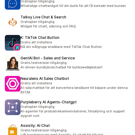
Gratisplan tillgänglig
WhatsApp-chattwidget till din butik för att få kontakt med kunder.
Talksy Live Chat & Search
Gratisplan tillgänglig
Widget för chatt, sökning och FAQ
K: TikTok Chat Button
Gratis att installera
Nå din målgrupp snabbare med TikTok Chat Button
GentAI Bot ‑ Sales and Service
Gratis testversion tillgänglig
AI-driven kundtjänstchatbot för butikswebbplatser!
Neuralens AI Sales Chatbot
Gratis att installera
AI-säljchattbot för att konvertera besökare till köpare under denna
BFCM
Purpleberry AI Agents‑Chatgpt
Gratisplan tillgänglig
AI-agenter för produktrekommendationer, försäljning och support
dygnet runt
Assistly: AI Chat
Gratis testversion tillgänglig
Lyft kundservicen med Assistly: AI-chatt för tillväxt.