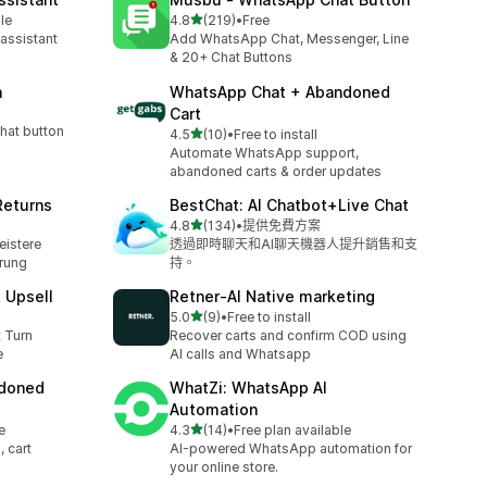
滿分 5 顆星
le
4.8
(219)
•
Free
共有 219 則評價
 assistant
Add WhatsApp Chat, Messenger, Line
& 20+ Chat Buttons
n
WhatsApp Chat + Abandoned
Cart
hat button
滿分 5 顆星
4.5
(10)
•
Free to install
共有 10 則評價
Automate WhatsApp support,
abandoned carts & order updates
Returns
BestChat: AI Chatbot+Live Chat
滿分 5 顆星
4.8
(134)
•
提供免費方案
共有 134 則評價
eistere
透過即時聊天和AI聊天機器人提升銷售和支
erung
持。
t Upsell
Retner‑AI Native marketing
滿分 5 顆星
5.0
(9)
•
Free to install
共有 9 則評價
t Turn
Recover carts and confirm COD using
e
AI calls and Whatsapp
ndoned
WhatZi: WhatsApp AI
Automation
滿分 5 顆星
e
4.3
(14)
•
Free plan available
共有 14 則評價
 cart
AI-powered WhatsApp automation for
your online store.