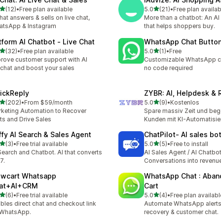
滿分 5 顆星
滿分 5 顆星
(12)
•
Free plan available
5.0
(21)
•
Free plan availab
 12 則評價
共有 21 則評價
that answers & sells on live chat,
More than a chatbot: An AI
atsApp & Instagram
that helps shoppers buy.
tform AI Chatbot ‑ Live Chat
WhatsApp Chat Butto
滿分 5 顆星
滿分 5 顆星
(32)
•
Free plan available
5.0
(1)
•
Free
 32 則評價
共有 1 則評價
rove customer support with AI
Customizable WhatsApp c
echat and boost your sales
no code required
ickReply
ZYBR: AI, Helpdesk & 
滿分 5 顆星
滿分 5 顆星
(202)
•
From $59/month
5.0
(9)
•
Kostenlos
 202 則評價
共有 9 則評價
keting Automation to Recover
Spare massiv Zeit und beg
ts and Drive Sales
Kunden mit KI-Automatisi
ffy AI Search & Sales Agent
ChatPilot‑ AI sales bo
滿分 5 顆星
滿分 5 顆星
(3)
•
Free trial available
5.0
(5)
•
Free to install
 3 則評價
共有 5 則評價
Search and Chatbot. AI that converts
AI Sales Agent / AI Chatbo
7.
Conversations into revenu
owcart Whatsapp
WhatsApp Chat : Aba
at+AI+CRM
Cart
滿分 5 顆星
滿分 5 顆星
(6)
•
Free trial available
5.0
(4)
•
Free plan availabl
 6 則評價
共有 4 則評價
bles direct chat and checkout link
Automate WhatsApp alerts,
 WhatsApp.
recovery & customer chat.