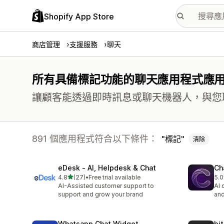
Shopify App Store
商店管理
支援服務
聊天
所有具備標記功能的聊天應用程式應
讓顧客能透過即時訊息或聊天機器人，與您
891 個應用程式符合以下條件：
標記
清除
eDesk ‑ AI, Helpdesk & Chat
Ch
滿分 5 顆星
4.8
(27)
•
Free trial available
5.0
共有 27 則評價
共有
AI-Assisted customer support to
AI 
support and grow your brand
and
Whatsapp Chat Widget
bi