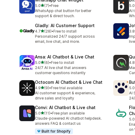
滿分 5 顆星
5.0
(7)
•
Free
5.0
共有 7 則評價
共有
WhatsApp chat button for better
AI 
support & direct touch.
Wh
Gladly: AI Customer Support
Jo
滿分 5 顆星
4.7
(28)
•
Free to install
3.8
共有 28 則評價
共有
Personalized 24/7 support across
Imp
email, live chat, and more.
liv
Ansa: AI Chatbot & Live Chat
Qu
滿分 5 顆星
5.0
(6)
•
Free to install
4.8
共有 6 則評價
共有
24/7 AI live chat that answers
Mar
customer questions instantly
Car
Octocom AI Chatbot & Live Chat
Bu
滿分 5 顆星
4.9
(9)
•
Free trial available
5.0
共有 9 則評價
共有
AI customer support & experience,
AI 
drive sales and loyalty
24/
Convi: AI Chatbot & Live chat
Fl
滿分 5 顆星
5.0
(11)
•
Free plan available
Ch
共有 11 則評價
Claude-powered AI chatbot helpdesk.
5.0
共有
answers FAQ & contact us
Ena
on
Built for Shopify