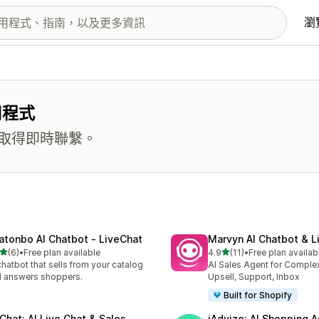
瀏
用程式
取得即時聯繫。
atonbo AI Chatbot ‑ LiveChat
Marvyn AI Chatbot & L
滿分 5 顆星
滿分 5 顆星
(6)
•
Free plan available
4.9
(11)
•
Free plan availab
 6 則評價
共有 11 則評價
chatbot that sells from your catalog
AI Sales Agent for Comple
 answers shoppers.
Upsell, Support, Inbox
Built for Shopify
tChat: AI Live Chat & Sales
iAdvize: AI Shopping A