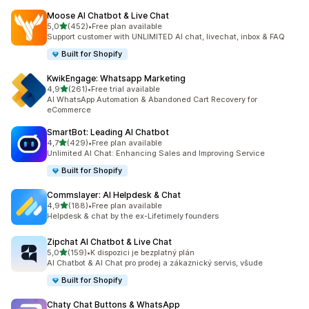
Moose AI Chatbot & Live Chat
z 5 hvězd
5,0
(452)
•
Free plan available
Celkový počet recenzí: 452
Support customer with UNLIMITED AI chat, livechat, inbox & FAQ
Built for Shopify
KwikEngage: Whatsapp Marketing
z 5 hvězd
4,9
(261)
•
Free trial available
Celkový počet recenzí: 261
AI WhatsApp Automation & Abandoned Cart Recovery for
eCommerce
SmartBot: Leading AI Chatbot
z 5 hvězd
4,7
(429)
•
Free plan available
Celkový počet recenzí: 429
Unlimited AI Chat: Enhancing Sales and Improving Service
Built for Shopify
Commslayer: AI Helpdesk & Chat
z 5 hvězd
4,9
(188)
•
Free plan available
Celkový počet recenzí: 188
Helpdesk & chat by the ex-Lifetimely founders
Zipchat AI Chatbot & Live Chat
z 5 hvězd
5,0
(159)
•
K dispozici je bezplatný plán
Celkový počet recenzí: 159
AI Chatbot & AI Chat pro prodej a zákaznický servis, všude
Built for Shopify
Chaty Chat Buttons & WhatsApp