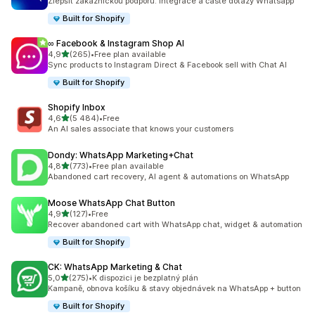
Zlepšit zákaznickou podporu: Integrace a časté dotazy Whatsapp
Built for Shopify
∞ Facebook & Instagram Shop AI
z 5 hvězd
4,9
(265)
•
Free plan available
Celkový počet recenzí: 265
Sync products to Instagram Direct & Facebook sell with Chat AI
Built for Shopify
Shopify Inbox
z 5 hvězd
4,6
(5 484)
•
Free
Celkový počet recenzí: 5484
An AI sales associate that knows your customers
Dondy: WhatsApp Marketing+Chat
z 5 hvězd
4,8
(773)
•
Free plan available
Celkový počet recenzí: 773
Abandoned cart recovery, AI agent & automations on WhatsApp
Moose WhatsApp Chat Button
z 5 hvězd
4,9
(127)
•
Free
Celkový počet recenzí: 127
Recover abandoned cart with WhatsApp chat, widget & automation
Built for Shopify
CK: WhatsApp Marketing & Chat
z 5 hvězd
5,0
(275)
•
K dispozici je bezplatný plán
Celkový počet recenzí: 275
Kampaně, obnova košíku & stavy objednávek na WhatsApp + button
Built for Shopify