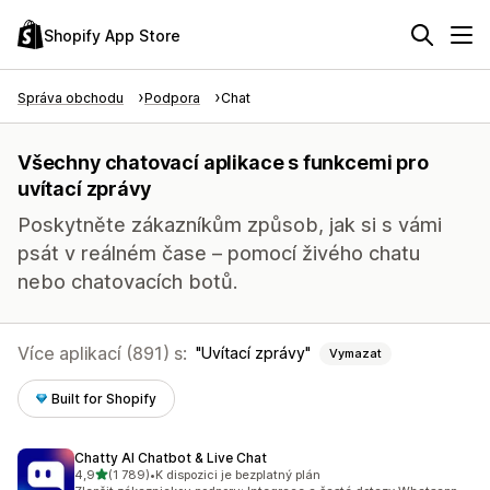
Shopify App Store
Správa obchodu
Podpora
Chat
Všechny chatovací aplikace s funkcemi pro
uvítací zprávy
Poskytněte zákazníkům způsob, jak si s vámi
psát v reálném čase – pomocí živého chatu
nebo chatovacích botů.
Více aplikací (891) s:
Uvítací zprávy
Vymazat
Built for Shopify
Chatty AI Chatbot & Live Chat
z 5 hvězd
4,9
(1 789)
•
K dispozici je bezplatný plán
Celkový počet recenzí: 1789