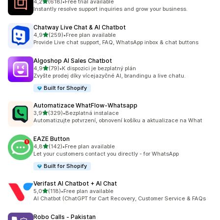
z 5 hvězd
4,2
(618)
•
Free trial available
Celkový počet recenzí: 618
Instantly resolve support inquiries and grow your business.
Chatway Live Chat & AI Chatbot
z 5 hvězd
4,9
(259)
•
Free plan available
Celkový počet recenzí: 259
Provide Live chat support, FAQ, WhatsApp inbox & chat buttons
Algoshop AI Sales Chatbot
z 5 hvězd
4,9
(79)
•
K dispozici je bezplatný plán
Celkový počet recenzí: 79
Zvyšte prodej díky vícejazyčné AI, brandingu a live chatu.
Built for Shopify
Automatizace WhatFlow‑Whatsapp
z 5 hvězd
3,9
(329)
•
Bezplatná instalace
Celkový počet recenzí: 329
Automatizujte potvrzení, obnovení košíku a aktualizace na What
EAZE Button
z 5 hvězd
4,8
(142)
•
Free plan available
Celkový počet recenzí: 142
Let your customers contact you directly - for WhatsApp
Built for Shopify
Verifast AI Chatbot + AI Chat
z 5 hvězd
5,0
(118)
•
Free plan available
Celkový počet recenzí: 118
AI Chatbot (ChatGPT for Cart Recovery, Customer Service & FAQs
Robo Calls ‑ Pakistan