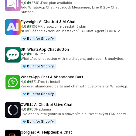
z 5 hvězd
4,9
(289)
•
Free plan available
Celkový počet recenzí: 289
Add WhatsApp Chat, Facebook Messenger, Line & 20+ Chat
Buttons
Flyweight AI Chatbot & AI Chat
z 5 hvězd
4,8
(106)
•
K dispozici je bezplatný plán
Celkový počet recenzí: 106
NOVÉ! Žádné školení ani nastavení | AI Chat Agent | GDPR ✓
Built for Shopify
SK: WhatsApp Chat Button
z 5 hvězd
4,8
(63)
•
Free
Celkový počet recenzí: 63
WhatsApp chat button with multi-agent, auto-open & analytics.
Built for Shopify
WhatsApp Chat & Abandoned Cart
z 5 hvězd
4,9
(57)
•
Free to install
Celkový počet recenzí: 57
Recover abandoned carts and chat with customers on WhatsApp.
Built for Shopify
CWILL: AI Chatbot&Live Chat
z 5 hvězd
4,8
(83)
•
Zdarma
Celkový počet recenzí: 83
Live chat s inteligentním sledováním a automatickými FAQ odpov
Built for Shopify
Gorgias: AI, Helpdesk & Chat