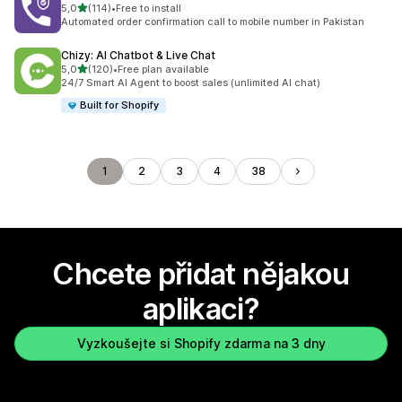
z 5 hvězd
5,0
(114)
•
Free to install
Celkový počet recenzí: 114
Automated order confirmation call to mobile number in Pakistan
Chizy: AI Chatbot & Live Chat
z 5 hvězd
5,0
(120)
•
Free plan available
Celkový počet recenzí: 120
24/7 Smart AI Agent to boost sales (unlimited AI chat)
Built for Shopify
1
2
3
4
38
Chcete přidat nějakou
aplikaci?
Vyzkoušejte si Shopify zdarma na 3 dny