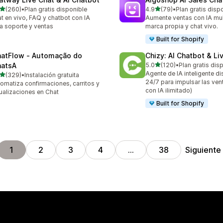
de 5 estrellas
de 5 estrellas
(260)
•
Plan gratis disponible
4.9
(79)
•
Plan gratis disp
 reseñas en total
79 reseñas en total
t en vivo, FAQ y chatbot con IA
Aumente ventas con IA mult
a soporte y ventas
marca propia y chat vivo.
Built for Shopify
atFlow ‑ Automação do
Chizy: AI Chatbot & Li
de 5 estrellas
atsA
5.0
(120)
•
Plan gratis dis
120 reseñas en total
Agente de IA inteligente d
de 5 estrellas
(329)
•
Instalación gratuita
 reseñas en total
24/7 para impulsar las ven
omatiza confirmaciones, carritos y
con IA ilimitado)
ualizaciones en Chat
Built for Shopify
Siguiente
1
2
3
4
…
38