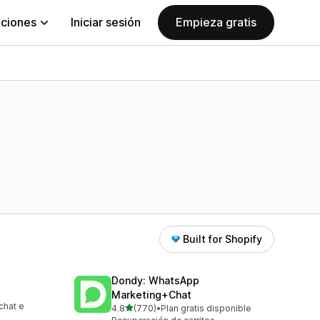
aciones
Iniciar sesión
Empieza gratis
Built for Shopify
Dondy: WhatsApp
Marketing+Chat
chat e
de 5 estrellas
4.8
(770)
•
Plan gratis disponible
770 reseñas en total