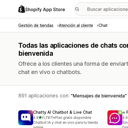
Shopify App Store
Gestión de tiendas
Atención al cliente
Chat
Todas las aplicaciones de chats co
bienvenida
Ofrece a los clientes una forma de envia
chat en vivo o chatbots.
891 aplicaciones con
Mensajes de bienvenida
Chatty AI Chatbot & Live Chat
∞ 
de 5 estrellas
4.9
(1,787)
•
Plan gratis disponible
4.9
1787 reseñas en total
267
Chatbot IA y chat en vivo para tu tienda
Sin
online
Dir