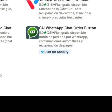
de 5 estrellas
onible
5.0
(118)
•
Plan gratis disponible
118 reseñas en total
ilingüe,
Chatbot de IA (ChatGPT para
recuperación de carritos, atención al
cliente y preguntas frecuentes
ve Chat
CA: WhatsApp Chat Order Button
de 5 estrellas
ponible
5.0
(25)
•
Plan gratis disponible
25 reseñas en total
isponible
Botón de pedidos por WhatsApp,
tas (chat
confirmaciones automáticas y
recuperación de pagos
Built for Shopify