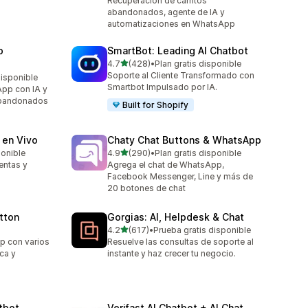
Recuperación de carritos
abandonados, agente de IA y
automatizaciones en WhatsApp
p
SmartBot: Leading AI Chatbot
de 5 estrellas
4.7
(428)
•
Plan gratis disponible
428 reseñas en total
Soporte al Cliente Transformado con
disponible
Smartbot Impulsado por IA.
pp con IA y
 abandonados
Built for Shopify
 en Vivo
Chaty Chat Buttons & WhatsApp
de 5 estrellas
ponible
4.9
(290)
•
Plan gratis disponible
290 reseñas en total
entas y
Agrega el chat de WhatsApp,
Facebook Messenger, Line y más de
20 botones de chat
tton
Gorgias: AI, Helpdesk & Chat
de 5 estrellas
4.2
(617)
•
Prueba gratis disponible
617 reseñas en total
p con varios
Resuelve las consultas de soporte al
ca y
instante y haz crecer tu negocio.
tbot
Verifast AI Chatbot + AI Chat