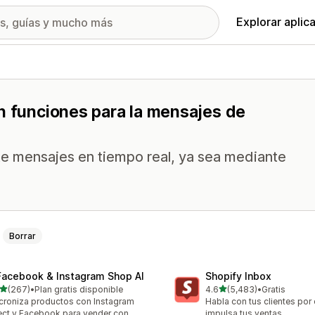
Explorar aplic
n funciones para la mensajes de
rte mensajes en tiempo real, ya sea mediante
Borrar
Facebook & Instagram Shop AI
Shopify Inbox
de 5 estrellas
de 5 estrellas
(267)
•
Plan gratis disponible
4.6
(5,483)
•
Gratis
 reseñas en total
5483 reseñas en total
croniza productos con Instagram
Habla con tus clientes por 
ect y Facebook para vender con
impulsa tus ventas