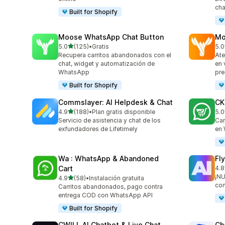
cha
Built for Shopify
Moose WhatsApp Chat Button
Mo
de 5 estrellas
5.0
(125)
•
Gratis
5.0
125 reseñas en total
451
Recupera carritos abandonados con el
Ate
chat, widget y automatización de
en 
WhatsApp
pre
Built for Shopify
Commslayer: AI Helpdesk & Chat
CK
de 5 estrellas
4.9
(188)
•
Plan gratis disponible
5.0
188 reseñas en total
275
Servicio de asistencia y chat de los
Cam
exfundadores de Lifetimely
en
Wa : WhatsApp & Abandoned
Fl
Cart
4.8
105
¡NU
de 5 estrellas
4.9
(58)
•
Instalación gratuita
58 reseñas en total
con
Carritos abandonados, pago contra
entrega COD con WhatsApp API
Built for Shopify
CWILL AI Chatbot & Live Chat
Ch