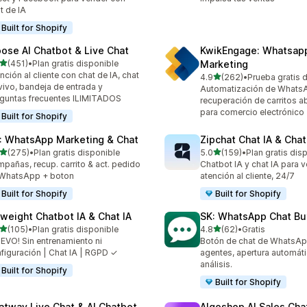
t de IA
Built for Shopify
ose AI Chatbot & Live Chat
KwikEngage: Whatsap
de 5 estrellas
(451)
•
Plan gratis disponible
Marketing
 reseñas en total
nción al cliente con chat de IA, chat
de 5 estrellas
4.9
(262)
•
Prueba gratis 
262 reseñas en total
vivo, bandeja de entrada y
Automatización de WhatsA
guntas frecuentes ILIMITADOS
recuperación de carritos
para comercio electrónico
Built for Shopify
: WhatsApp Marketing & Chat
Zipchat Chat IA & Chat
de 5 estrellas
de 5 estrellas
(275)
•
Plan gratis disponible
5.0
(159)
•
Plan gratis dis
 reseñas en total
159 reseñas en total
pañas, recup. carrito & act. pedido
Chatbot IA y chat IA para v
 WhatsApp + boton
atención al cliente, 24/7
Built for Shopify
Built for Shopify
yweight Chatbot IA & Chat IA
SK: WhatsApp Chat Bu
de 5 estrellas
de 5 estrellas
(105)
•
Plan gratis disponible
4.8
(62)
•
Gratis
 reseñas en total
62 reseñas en total
EVO! Sin entrenamiento ni
Botón de chat de WhatsAp
figuración | Chat IA | RGPD ✓
agentes, apertura automáti
análisis.
Built for Shopify
Built for Shopify
atway Live Chat & AI Chatbot
Algoshop AI Sales Cha