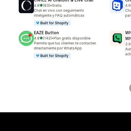
de 5 estrellas
4.8
(83)
•
Gratis
4.9
83 reseñas en total
260
Chat en vivo con seguimiento
Cha
inteligente y FAQ automáticas
par
Built for Shopify
EAZE Button
Wh
de 5 estrellas
4.8
(142)
•
Plan gratis disponible
Wh
142 reseñas en total
Permite que tus clientes te contacten
3.9
329
directamente por WhatsApp
Aut
act
Built for Shopify