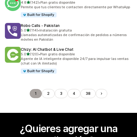
de 5 estrellas
4.8
(142)
•
Plan gratis disponible
142 reseñas en total
Permite que tus clientes te contacten directamente por WhatsApp
Built for Shopify
Robo Calls ‑ Pakistan
de 5 estrellas
5.0
(114)
•
Instalación gratuita
114 reseñas en total
Llamadas automatizadas de confirmación de pedidos a números
móviles en Pakistán
Chizy: AI Chatbot & Live Chat
de 5 estrellas
5.0
(120)
•
Plan gratis disponible
120 reseñas en total
Agente de IA inteligente disponible 24/7 para impulsar las ventas
(chat con IA ilimitado)
Built for Shopify
1
2
3
4
38
¿Quieres agregar una