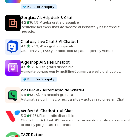
Built for Shopify
Gorgias: AI, Helpdesk & Chat
de 5 estrellas
4.2
(617)
•
Prueba gratis disponible
617 reseñas en total
Resuelve las consultas de soporte al instante y haz crecer tu
negocio.
Chatway Live Chat & AI Chatbot
de 5 estrellas
4.9
(259)
•
Plan gratis disponible
259 reseñas en total
Chat en vivo, FAQ y chatbot con IA para soporte y ventas
Algoshop AI Sales Chatbot
de 5 estrellas
4.9
(79)
•
Plan gratis disponible
79 reseñas en total
Aumente ventas con IA multilingüe, marca propia y chat vivo.
Built for Shopify
WhatFlow ‑ Automação do WhatsA
de 5 estrellas
3.9
(328)
•
Instalación gratuita
328 reseñas en total
Automatiza confirmaciones, carritos y actualizaciones en Chat
Verifast AI Chatbot + AI Chat
de 5 estrellas
5.0
(118)
•
Plan gratis disponible
118 reseñas en total
Chatbot de IA (ChatGPT para recuperación de carritos, atención al
cliente y preguntas frecuentes
EAZE Button