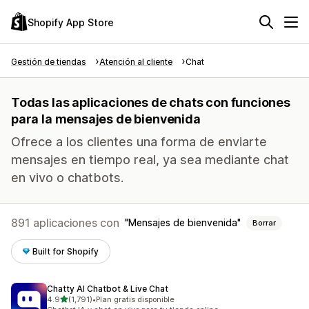
Shopify App Store
Gestión de tiendas
Atención al cliente
Chat
Todas las aplicaciones de chats con funciones
para la mensajes de bienvenida
Ofrece a los clientes una forma de enviarte
mensajes en tiempo real, ya sea mediante chat
en vivo o chatbots.
891 aplicaciones con
Mensajes de bienvenida
Borrar
Built for Shopify
Chatty AI Chatbot & Live Chat
de 5 estrellas
4.9
(1,791)
•
Plan gratis disponible
1791 reseñas en total