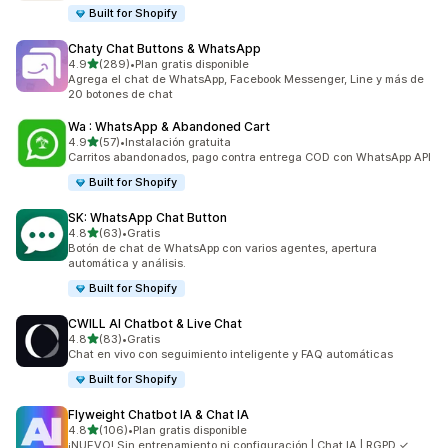
Built for Shopify
Chaty Chat Buttons & WhatsApp
de 5 estrellas
4.9
(289)
•
Plan gratis disponible
289 reseñas en total
Agrega el chat de WhatsApp, Facebook Messenger, Line y más de
20 botones de chat
Wa : WhatsApp & Abandoned Cart
de 5 estrellas
4.9
(57)
•
Instalación gratuita
57 reseñas en total
Carritos abandonados, pago contra entrega COD con WhatsApp API
Built for Shopify
SK: WhatsApp Chat Button
de 5 estrellas
4.8
(63)
•
Gratis
63 reseñas en total
Botón de chat de WhatsApp con varios agentes, apertura
automática y análisis.
Built for Shopify
CWILL AI Chatbot & Live Chat
de 5 estrellas
4.8
(83)
•
Gratis
83 reseñas en total
Chat en vivo con seguimiento inteligente y FAQ automáticas
Built for Shopify
Flyweight Chatbot IA & Chat IA
de 5 estrellas
4.8
(106)
•
Plan gratis disponible
106 reseñas en total
¡NUEVO! Sin entrenamiento ni configuración | Chat IA | RGPD ✓