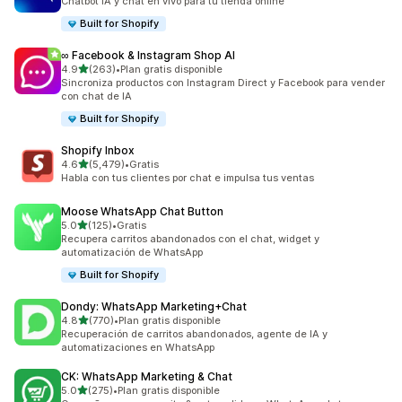
Chatbot IA y chat en vivo para tu tienda online
Built for Shopify
∞ Facebook & Instagram Shop AI
de 5 estrellas
4.9
(263)
•
Plan gratis disponible
263 reseñas en total
Sincroniza productos con Instagram Direct y Facebook para vender
con chat de IA
Built for Shopify
Shopify Inbox
de 5 estrellas
4.6
(5,479)
•
Gratis
5479 reseñas en total
Habla con tus clientes por chat e impulsa tus ventas
Moose WhatsApp Chat Button
de 5 estrellas
5.0
(125)
•
Gratis
125 reseñas en total
Recupera carritos abandonados con el chat, widget y
automatización de WhatsApp
Built for Shopify
Dondy: WhatsApp Marketing+Chat
de 5 estrellas
4.8
(770)
•
Plan gratis disponible
770 reseñas en total
Recuperación de carritos abandonados, agente de IA y
automatizaciones en WhatsApp
CK: WhatsApp Marketing & Chat
de 5 estrellas
5.0
(275)
•
Plan gratis disponible
275 reseñas en total