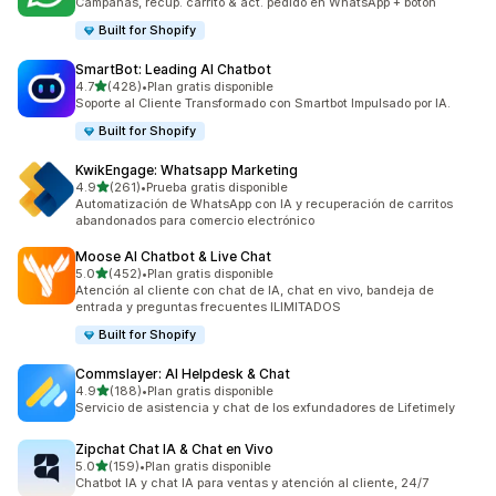
Campañas, recup. carrito & act. pedido en WhatsApp + boton
Built for Shopify
SmartBot: Leading AI Chatbot
de 5 estrellas
4.7
(428)
•
Plan gratis disponible
428 reseñas en total
Soporte al Cliente Transformado con Smartbot Impulsado por IA.
Built for Shopify
KwikEngage: Whatsapp Marketing
de 5 estrellas
4.9
(261)
•
Prueba gratis disponible
261 reseñas en total
Automatización de WhatsApp con IA y recuperación de carritos
abandonados para comercio electrónico
Moose AI Chatbot & Live Chat
de 5 estrellas
5.0
(452)
•
Plan gratis disponible
452 reseñas en total
Atención al cliente con chat de IA, chat en vivo, bandeja de
entrada y preguntas frecuentes ILIMITADOS
Built for Shopify
Commslayer: AI Helpdesk & Chat
de 5 estrellas
4.9
(188)
•
Plan gratis disponible
188 reseñas en total
Servicio de asistencia y chat de los exfundadores de Lifetimely
Zipchat Chat IA & Chat en Vivo
de 5 estrellas
5.0
(159)
•
Plan gratis disponible
159 reseñas en total
Chatbot IA y chat IA para ventas y atención al cliente, 24/7