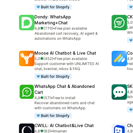
Built for Shopify
Dondy: WhatsApp
CK
Marketing+Chat
5,0
275
Läh
/ 5 tähteä
4,8
(770)
•
Free plan available
770 arvostelua yhteensä
Wha
Abandoned cart recovery, AI agent &
automations on WhatsApp
Moose AI Chatbot & Live Chat
Co
/ 5 tähteä
5,0
(452)
•
Free plan available
4,9
452 arvostelua yhteensä
188
Support customer with UNLIMITED AI
Hel
chat, livechat, inbox & FAQ
fou
Built for Shopify
WhatsApp Chat & Abandoned
SK
Cart
4,8
63 
Wha
/ 5 tähteä
4,9
(57)
•
Free to install
57 arvostelua yhteensä
age
Recover abandoned carts and chat
with customers on WhatsApp.
Built for Shopify
CWILL: AI Chatbot&Live Chat
Ch
/ 5 tähteä
4,8
(83)
•
Ilmainen
4,9