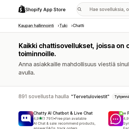
Shopify App Store
Kaupan hallinnointi
Tuki
Chatti
Kaikki chattisovellukset, joissa on 
toiminnoille.
Anna asiakkaille mahdollisuus viestiä sinul
avulla.
891 sovellusta haulla
Tervetuloviestit
Tyhjenn
Chatty AI Chatbot & Live Chat
∞ 
/ 5 tähteä
4,9
(1 791)
•
Free plan available
4,9
1791 arvostelua yhteensä
263
AI Chat & sale: recommend products,
Syn
answer FAQs, track orders
Fac