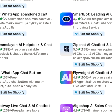
Built for Shopify
: WhatsApp abandoned cart
SmartBot: Leading AI 
/ 5 tähteä
/ 5 tähteä
(275)
•
Ilmainen sopimus saatavilla
4,7
(428)
•
Free plan avail
 arvostelua yhteensä
428 arvostelua yhteensä
etä markkinointi- ja hylkäysviestejä
Unlimited AI Chat: Enhanci
tsAppilla
Improving Service
Built for Shopify
Built for Shopify
mmslayer: AI Helpdesk & Chat
Zipchat AI Chatbot & L
/ 5 tähteä
/ 5 tähteä
(188)
•
Free plan available
5,0
(159)
•
Ilmainen sopimu
 arvostelua yhteensä
159 arvostelua yhteensä
pdesk & chat by the ex-Lifetimely
AI Chatbot & AI Chat: myyn
nders
asiakaspalvelu, kaikki kan
Built for Shopify
: WhatsApp Chat Button
Flyweight AI Chatbot &
/ 5 tähteä
/ 5 tähteä
(63)
•
Free
4,8
(106)
•
Free plan avail
arvostelua yhteensä
106 arvostelua yhteensä
tsApp chat button with multi-
AI Agent trained on store w
nt, auto-open & analytics.
Live Chat and ChatGPT
Built for Shopify
Built for Shopify
atway Live Chat & AI Chatbot
Algoshop AI Sales Cha
/ 5 tähteä
/ 5 tähteä
(259)
•
Free plan available
4,9
(79)
•
Ilmainen sopimus