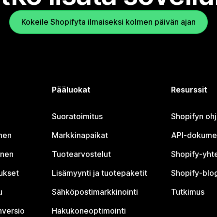
Kokeile Shopifyta ilmaiseksi kolmen päivän ajan
Pääluokat
Resurssit
Suoratoimitus
Shopifyn oh
nen
Markkinapaikat
API-dokume
inen
Tuotearvostelut
Shopify-yht
tukset
Lisämyynti ja tuotepaketit
Shopify-blog
u
Sähköpostimarkkinointi
Tutkimus
nversio
Hakukoneoptimointi