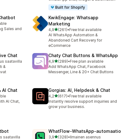
Built for Shopify
Chatbot
KwikEngage: Whatsapp
able
Marketing
ng Sales and
/ 5 tähteä
4,9
(261)
•
Free trial available
261 arvostelua yhteensä
AI WhatsApp Automation &
Abandoned Cart Recovery for
eCommerce
ive Chat
Chaty Chat Buttons & WhatsApp
/ 5 tähteä
s saatavilla
4,9
(289)
•
Free plan available
289 arvostelua yhteensä
ti &
Add WhatsApp Chat, Facebook
avat
Messenger, Line & 20+ Chat Buttons
 AI Chat
Gorgias: AI, Helpdesk & Chat
/ 5 tähteä
able
4,2
(617)
•
Free trial available
617 arvostelua yhteensä
ith AI Chat,
Instantly resolve support inquiries and
grow your business.
tbot
WhatFlow‑WhatsApp‑automaatio
/ 5 tähteä
 saatavilla
3,9
(328)
•
Ilmainen asennus