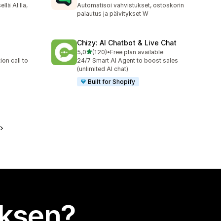
328 arvostelua yhteensä
llä AI:lla,
Automatisoi vahvistukset, ostoskorin
palautus ja päivitykset W
Chizy: AI Chatbot & Live Chat
/ 5 tähteä
5,0
(120)
•
Free plan available
120 arvostelua yhteensä
on call to
24/7 Smart AI Agent to boost sales
(unlimited AI chat)
Built for Shopify
uksen?