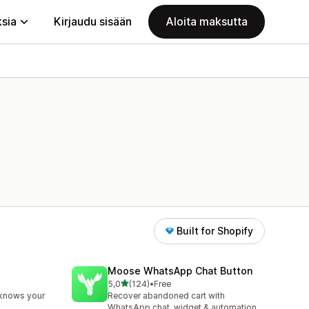
ksia
Kirjaudu sisään
Aloita maksutta
Built for Shopify
Moose WhatsApp Chat Button
/ 5 tähteä
5,0
(124)
•
Free
124 arvostelua yhteensä
 knows your
Recover abandoned cart with
WhatsApp chat, widget & automation