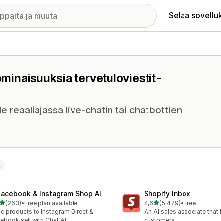
Selaa sovellu
ominaisuuksia tervetuloviestit-
le reaaliajassa live-chatin tai chatbottien
ä
Facebook & Instagram Shop AI
Shopify Inbox
/ 5 tähteä
/ 5 tähteä
(263)
•
Free plan available
4,6
(5 479)
•
Free
 arvostelua yhteensä
5479 arvostelua yhteensä
c products to Instagram Direct &
An AI sales associate that
ebook sell with Chat AI
customers