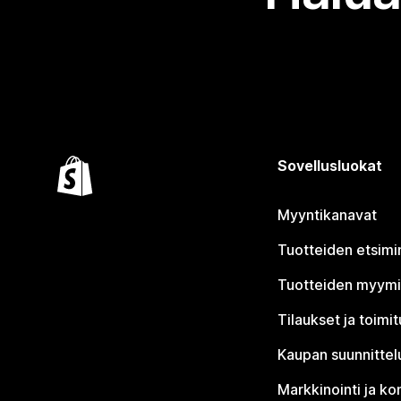
Sovellusluokat
Myyntikanavat
Tuotteiden etsimi
Tuotteiden myym
Tilaukset ja toimi
Kaupan suunnittel
Markkinointi ja ko