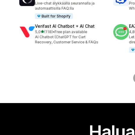
83 arvostelua yhteensä
259
Live-chat älykkäällä seurannalla ja
Pro
automaattisilla FAQ:lla
Wha
Built for Shopify
Verifast AI Chatbot + AI Chat
EA
/ 5 tähteä
5,0
(118)
•
Free plan available
4,8
118 arvostelua yhteensä
142
AI Chatbot (ChatGPT for Cart
Let
Recovery, Customer Service & FAQs
dir
Halua