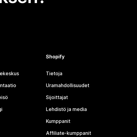
Shopify
jekeskus
Tietoja
ntaatio
Uramahdollisuudet
eisö
Sijoittajat
i
Lehdistö ja media
Kumppanit
Affiliate-kumppanit