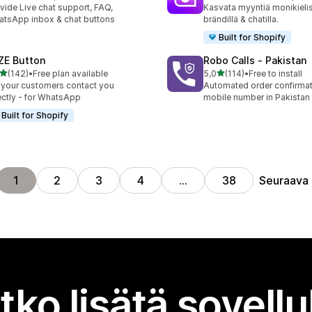
 arvostelua yhteensä
79 arvostelua yhteensä
vide Live chat support, FAQ,
Kasvata myyntiä monikielise
tsApp inbox & chat buttons
brändillä & chatilla.
Built for Shopify
ZE Button
Robo Calls ‑ Pakistan
/ 5 tähteä
/ 5 tähteä
(142)
•
Free plan available
5,0
(114)
•
Free to install
 arvostelua yhteensä
114 arvostelua yhteensä
 your customers contact you
Automated order confirmati
ectly - for WhatsApp
mobile number in Pakistan
Built for Shopify
Seuraava
1
2
3
4
…
38
tko lisätä sovell