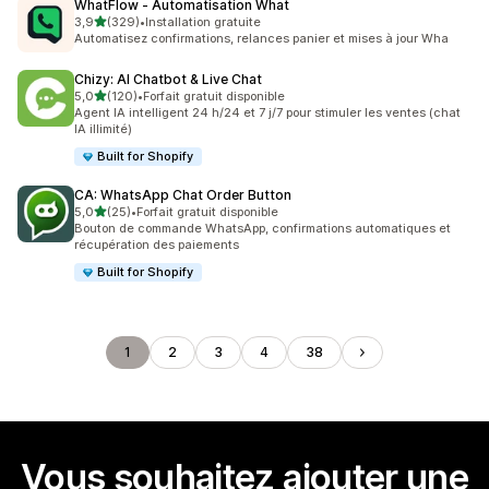
WhatFlow ‑ Automatisation What
étoile(s) sur 5
3,9
(329)
•
Installation gratuite
329 avis au total
Automatisez confirmations, relances panier et mises à jour Wha
Chizy: AI Chatbot & Live Chat
étoile(s) sur 5
5,0
(120)
•
Forfait gratuit disponible
120 avis au total
Agent IA intelligent 24 h/24 et 7 j/7 pour stimuler les ventes (chat
IA illimité)
Built for Shopify
CA: WhatsApp Chat Order Button
étoile(s) sur 5
5,0
(25)
•
Forfait gratuit disponible
25 avis au total
Bouton de commande WhatsApp, confirmations automatiques et
récupération des paiements
Built for Shopify
1
2
3
4
38
Vous souhaitez ajouter une