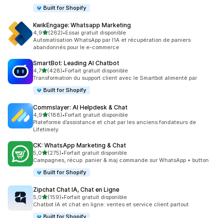
Built for Shopify
KwikEngage: Whatsapp Marketing
étoile(s) sur 5
4,9
(262)
•
Essai gratuit disponible
262 avis au total
Automatisation WhatsApp par l’IA et récupération de paniers
abandonnés pour le e-commerce
SmartBot: Leading AI Chatbot
étoile(s) sur 5
4,7
(428)
•
Forfait gratuit disponible
428 avis au total
Transformation du support client avec le Smartbot alimenté par
Built for Shopify
Commslayer: AI Helpdesk & Chat
étoile(s) sur 5
4,9
(188)
•
Forfait gratuit disponible
188 avis au total
Plateforme d’assistance et chat par les anciens fondateurs de
Lifetimely
CK: WhatsApp Marketing & Chat
étoile(s) sur 5
5,0
(275)
•
Forfait gratuit disponible
275 avis au total
Campagnes, récup. panier & maj commande sur WhatsApp + button
Built for Shopify
Zipchat Chat IA, Chat en Ligne
étoile(s) sur 5
5,0
(159)
•
Forfait gratuit disponible
159 avis au total
Chatbot IA et chat en ligne: ventes et service client partout
Built for Shopify