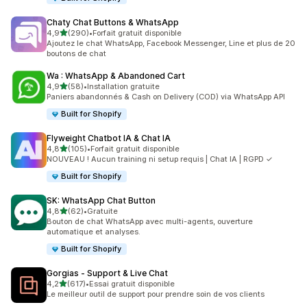
Chaty Chat Buttons & WhatsApp
étoile(s) sur 5
4,9
(290)
•
Forfait gratuit disponible
290 avis au total
Ajoutez le chat WhatsApp, Facebook Messenger, Line et plus de 20
boutons de chat
Wa : WhatsApp & Abandoned Cart
étoile(s) sur 5
4,9
(58)
•
Installation gratuite
58 avis au total
Paniers abandonnés & Cash on Delivery (COD) via WhatsApp API
Built for Shopify
Flyweight Chatbot IA & Chat IA
étoile(s) sur 5
4,8
(105)
•
Forfait gratuit disponible
105 avis au total
NOUVEAU ! Aucun training ni setup requis | Chat IA | RGPD ✓
Built for Shopify
SK: WhatsApp Chat Button
étoile(s) sur 5
4,8
(62)
•
Gratuite
62 avis au total
Bouton de chat WhatsApp avec multi-agents, ouverture
automatique et analyses.
Built for Shopify
Gorgias ‑ Support & Live Chat
étoile(s) sur 5
4,2
(617)
•
Essai gratuit disponible
617 avis au total
Le meilleur outil de support pour prendre soin de vos clients