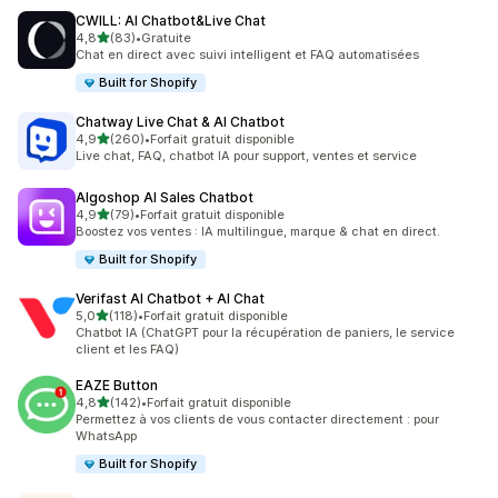
CWILL: AI Chatbot&Live Chat
étoile(s) sur 5
4,8
(83)
•
Gratuite
83 avis au total
Chat en direct avec suivi intelligent et FAQ automatisées
Built for Shopify
Chatway Live Chat & AI Chatbot
étoile(s) sur 5
4,9
(260)
•
Forfait gratuit disponible
260 avis au total
Live chat, FAQ, chatbot IA pour support, ventes et service
Algoshop AI Sales Chatbot
étoile(s) sur 5
4,9
(79)
•
Forfait gratuit disponible
79 avis au total
Boostez vos ventes : IA multilingue, marque & chat en direct.
Built for Shopify
Verifast AI Chatbot + AI Chat
étoile(s) sur 5
5,0
(118)
•
Forfait gratuit disponible
118 avis au total
Chatbot IA (ChatGPT pour la récupération de paniers, le service
client et les FAQ)
EAZE Button
étoile(s) sur 5
4,8
(142)
•
Forfait gratuit disponible
142 avis au total
Permettez à vos clients de vous contacter directement : pour
WhatsApp
Built for Shopify