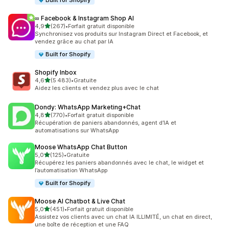
Built for Shopify
∞ Facebook & Instagram Shop AI
étoile(s) sur 5
4,9
(267)
•
Forfait gratuit disponible
267 avis au total
Synchronisez vos produits sur Instagram Direct et Facebook, et
vendez grâce au chat par IA
Built for Shopify
Shopify Inbox
étoile(s) sur 5
4,6
(5 483)
•
Gratuite
5483 avis au total
Aidez les clients et vendez plus avec le chat
Dondy: WhatsApp Marketing+Chat
étoile(s) sur 5
4,8
(770)
•
Forfait gratuit disponible
770 avis au total
Récupération de paniers abandonnés, agent d’IA et
automatisations sur WhatsApp
Moose WhatsApp Chat Button
étoile(s) sur 5
5,0
(125)
•
Gratuite
125 avis au total
Récupérez les paniers abandonnés avec le chat, le widget et
l’automatisation WhatsApp
Built for Shopify
Moose AI Chatbot & Live Chat
étoile(s) sur 5
5,0
(451)
•
Forfait gratuit disponible
451 avis au total
Assistez vos clients avec un chat IA ILLIMITÉ, un chat en direct,
une boîte de réception et une FAQ