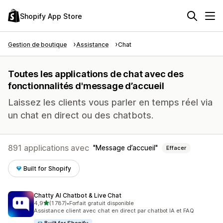
Shopify App Store
Gestion de boutique
Assistance
Chat
Toutes les applications de chat avec des
fonctionnalités d'message d’accueil
Laissez les clients vous parler en temps réel via
un chat en direct ou des chatbots.
891 applications avec
Message d’accueil
Effacer
Built for Shopify
Chatty AI Chatbot & Live Chat
étoile(s) sur 5
4,9
(1 787)
•
Forfait gratuit disponible
1787 avis au total
Assistance client avec chat en direct par chatbot IA et FAQ