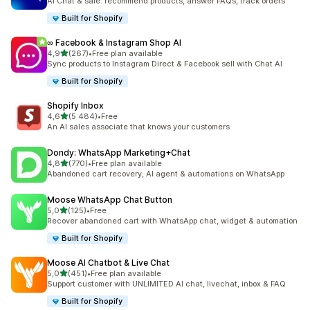
AI Chat & sale: recommend products, answer FAQs, track orders
Built for Shopify
∞ Facebook & Instagram Shop AI
na 5 gwiazdek
4,9
(267)
•
Free plan available
Łączna liczba recenzji: 267
Sync products to Instagram Direct & Facebook sell with Chat AI
Built for Shopify
Shopify Inbox
na 5 gwiazdek
4,6
(5 484)
•
Free
Łączna liczba recenzji: 5484
An AI sales associate that knows your customers
Dondy: WhatsApp Marketing+Chat
na 5 gwiazdek
4,8
(770)
•
Free plan available
Łączna liczba recenzji: 770
Abandoned cart recovery, AI agent & automations on WhatsApp
Moose WhatsApp Chat Button
na 5 gwiazdek
5,0
(125)
•
Free
Łączna liczba recenzji: 125
Recover abandoned cart with WhatsApp chat, widget & automation
Built for Shopify
Moose AI Chatbot & Live Chat
na 5 gwiazdek
5,0
(451)
•
Free plan available
Łączna liczba recenzji: 451
Support customer with UNLIMITED AI chat, livechat, inbox & FAQ
Built for Shopify