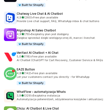
Built for Shopify
Chatway Live Chat & AI Chatbot
na 5 gwiazdek
4,9
(260)
•
Free plan available
Łączna liczba recenzji: 260
Provide Live chat support, FAQ, WhatsApp inbox & chat buttons
Algoshop AI Sales Chatbot
na 5 gwiazdek
4,9
(79)
•
Bezpłatny plan jest dostępny
Łączna liczba recenzji: 79
Zwiększ sprzedaż dzięki wielojęzycznej AI, marce i livechat.
Built for Shopify
Verifast AI Chatbot + AI Chat
na 5 gwiazdek
5,0
(118)
•
Free plan available
Łączna liczba recenzji: 118
AI Chatbot (ChatGPT for Cart Recovery, Customer Service & FAQs
EAZE Button
na 5 gwiazdek
4,8
(142)
•
Free plan available
Łączna liczba recenzji: 142
Let your customers contact you directly - for WhatsApp
Built for Shopify
WhatFlow – automatyzacja Whats
na 5 gwiazdek
3,9
(329)
•
Bezpłatna instalacja
Łączna liczba recenzji: 329
Automatyzacja potwierdzeń, odzyskiwania koszyków i aktualizacj
Chizy: AI Chatbot & Live Chat