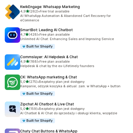
KwikEngage: Whatsapp Marketing
na 5 gwiazdek
4,9
(262)
•
Free trial available
Łączna liczba recenzji: 262
AI WhatsApp Automation & Abandoned Cart Recovery for
eCommerce
SmartBot: Leading AI Chatbot
na 5 gwiazdek
4,7
(428)
•
Free plan available
Łączna liczba recenzji: 428
Unlimited AI Chat: Enhancing Sales and Improving Service
Built for Shopify
Commslayer: AI Helpdesk & Chat
na 5 gwiazdek
4,9
(188)
•
Free plan available
Łączna liczba recenzji: 188
Helpdesk & chat by the ex-Lifetimely founders
CK: WhatsApp marketing & Chat
na 5 gwiazdek
5,0
(275)
•
Bezpłatny plan jest dostępny
Łączna liczba recenzji: 275
Kampanie, odzysk koszyka & aktual. zam. w WhatsApp + button
Built for Shopify
Zipchat AI Chatbot & Live Chat
na 5 gwiazdek
5,0
(159)
•
Bezpłatny plan jest dostępny
Łączna liczba recenzji: 159
AI Chatbot & AI Chat do sprzedaży i obsługi klienta, wszędzie
Built for Shopify
Chaty Chat Buttons & WhatsApp