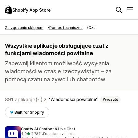
Shopify App Store
Zarządzanie sklepem
Pomoc techniczna
Czat
Wszystkie aplikacje obsługujące czat z
funkcjami wiadomości powitalne
Zapewnij klientom możliwość wysyłania
wiadomości w czasie rzeczywistym – za
pomocą czatu na żywo lub chatbotów.
891 aplikacje(-i) z
Wiadomości powitalne
Wyczyść
Built for Shopify
Chatty AI Chatbot & Live Chat
na 5 gwiazdek
4,9
(1 787)
•
Free plan available
Łączna liczba recenzji: 1787