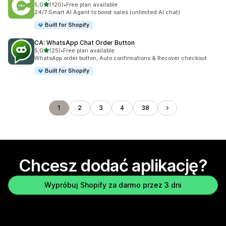
na 5 gwiazdek
5,0
(120)
•
Free plan available
Łączna liczba recenzji: 120
24/7 Smart AI Agent to boost sales (unlimited AI chat)
Built for Shopify
CA: WhatsApp Chat Order Button
na 5 gwiazdek
5,0
(25)
•
Free plan available
Łączna liczba recenzji: 25
WhatsApp order button, Auto confirmations & Recover checkout
Built for Shopify
1
2
3
4
38
Chcesz dodać aplikację?
Wypróbuj Shopify za darmo przez 3 dni