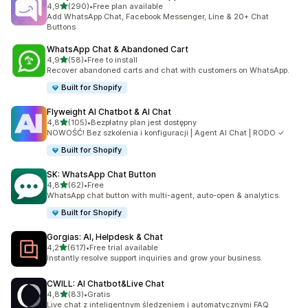
na 5 gwiazdek
4,9
(290)
•
Free plan available
Łączna liczba recenzji: 290
Add WhatsApp Chat, Facebook Messenger, Line & 20+ Chat
Buttons
WhatsApp Chat & Abandoned Cart
na 5 gwiazdek
4,9
(58)
•
Free to install
Łączna liczba recenzji: 58
Recover abandoned carts and chat with customers on WhatsApp.
Built for Shopify
Flyweight AI Chatbot & AI Chat
na 5 gwiazdek
4,8
(105)
•
Bezpłatny plan jest dostępny
Łączna liczba recenzji: 105
NOWOŚĆ! Bez szkolenia i konfiguracji | Agent AI Chat | RODO ✓
Built for Shopify
SK: WhatsApp Chat Button
na 5 gwiazdek
4,8
(62)
•
Free
Łączna liczba recenzji: 62
WhatsApp chat button with multi-agent, auto-open & analytics.
Built for Shopify
Gorgias: AI, Helpdesk & Chat
na 5 gwiazdek
4,2
(617)
•
Free trial available
Łączna liczba recenzji: 617
Instantly resolve support inquiries and grow your business.
CWILL: AI Chatbot&Live Chat
na 5 gwiazdek
4,8
(83)
•
Gratis
Łączna liczba recenzji: 83
Live chat z inteligentnym śledzeniem i automatycznymi FAQ