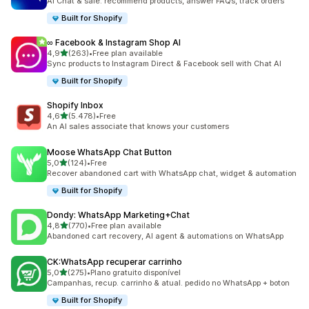
AI Chat & sale: recommend products, answer FAQs, track orders
Built for Shopify
∞ Facebook & Instagram Shop AI
de 5 estrelas
4,9
(263)
•
Free plan available
263 total de avaliações
Sync products to Instagram Direct & Facebook sell with Chat AI
Built for Shopify
Shopify Inbox
de 5 estrelas
4,6
(5.478)
•
Free
5478 total de avaliações
An AI sales associate that knows your customers
Moose WhatsApp Chat Button
de 5 estrelas
5,0
(124)
•
Free
124 total de avaliações
Recover abandoned cart with WhatsApp chat, widget & automation
Built for Shopify
Dondy: WhatsApp Marketing+Chat
de 5 estrelas
4,8
(770)
•
Free plan available
770 total de avaliações
Abandoned cart recovery, AI agent & automations on WhatsApp
CK:WhatsApp recuperar carrinho
de 5 estrelas
5,0
(275)
•
Plano gratuito disponível
275 total de avaliações
Campanhas, recup. carrinho & atual. pedido no WhatsApp + boton
Built for Shopify