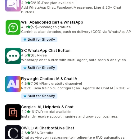
de 5 estrelas
4,9
(289)
•
Free plan available
289 total de avaliações
Add WhatsApp Chat, Facebook Messenger, Line & 20+ Chat
Buttons
Wa : Abandoned cart & WhatsApp
de 5 estrelas
4,9
(57)
•
Instalação gratuita
57 total de avaliações
Carrinhos abandonados, cash on delivery (COD) via WhatsApp API
Built for Shopify
SK: WhatsApp Chat Button
de 5 estrelas
4,8
(63)
•
Free
63 total de avaliações
WhatsApp chat button with multi-agent, auto-open & analytics.
Built for Shopify
Flyweight Chatbot IA & Chat IA
de 5 estrelas
4,8
(106)
•
Plano gratuito disponível
106 total de avaliações
NOVO! Sem treino ou configuração | Agente de Chat IA | RGPD ✓
Built for Shopify
Gorgias: AI, Helpdesk & Chat
de 5 estrelas
4,2
(617)
•
Free trial available
617 total de avaliações
Instantly resolve support inquiries and grow your business.
CWILL: AI Chatbot&Live Chat
de 5 estrelas
4,8
(83)
•
Gratuito
83 total de avaliações
Chat ao vivo com rastreamento inteligente e FAQ automáticas