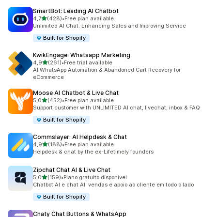
SmartBot: Leading AI Chatbot
de 5 estrelas
4,7
(428)
•
Free plan available
428 total de avaliações
Unlimited AI Chat: Enhancing Sales and Improving Service
Built for Shopify
KwikEngage: Whatsapp Marketing
de 5 estrelas
4,9
(261)
•
Free trial available
261 total de avaliações
AI WhatsApp Automation & Abandoned Cart Recovery for
eCommerce
Moose AI Chatbot & Live Chat
de 5 estrelas
5,0
(452)
•
Free plan available
452 total de avaliações
Support customer with UNLIMITED AI chat, livechat, inbox & FAQ
Built for Shopify
Commslayer: AI Helpdesk & Chat
de 5 estrelas
4,9
(188)
•
Free plan available
188 total de avaliações
Helpdesk & chat by the ex-Lifetimely founders
Zipchat Chat AI & Live Chat
de 5 estrelas
5,0
(159)
•
Plano gratuito disponível
159 total de avaliações
Chatbot AI e chat AI: vendas e apoio ao cliente em todo o lado
Built for Shopify
Chaty Chat Buttons & WhatsApp