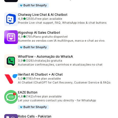
Built for Shopify
Chatway Live Chat & AI Chatbot
de 5 estrelas
4,9
(259)
•
Free plan available
259 total de avaliações
Provide Live chat support, FAQ, WhatsApp inbox & chat buttons
Algoshop AI Sales Chatbot
de 5 estrelas
4,9
(79)
•
Plano gratuito disponível
79 total de avaliações
Aumente as vendas com IA multilingue, marca e chat ao vivo.
Built for Shopify
WhatFlow ‑ Automação do WhatsA
de 5 estrelas
3,9
(328)
•
Instalação gratuita
328 total de avaliações
Automatize confirmações, carrinhos e atualizações no chat
Verifast AI Chatbot + AI Chat
de 5 estrelas
5,0
(118)
•
Free plan available
118 total de avaliações
AI Chatbot (ChatGPT for Cart Recovery, Customer Service & FAQs
EAZE Button
de 5 estrelas
4,8
(142)
•
Free plan available
142 total de avaliações
Let your customers contact you directly - for WhatsApp
Built for Shopify
Robo Calls ‑ Pakistan