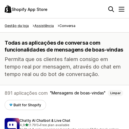
Shopify App Store
Gestão da loja
Assistência
Conversa
Todas as aplicações de conversa com
funcionalidades de mensagens de boas-vindas
Permita que os clientes falem consigo em
tempo real por mensagem, através do chat em
tempo real ou do bot de conversação.
891 aplicações com
Mensagens de boas-vindas
Limpar
Built for Shopify
Chatty AI Chatbot & Live Chat
de 5 estrelas
4,9
(1.791)
•
Free plan available
1791 total de avaliações