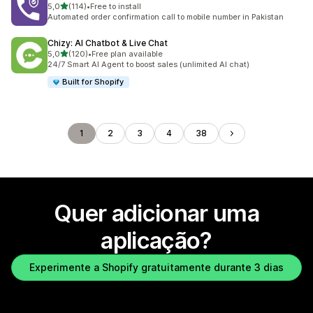
de 5 estrelas
5,0
(114)
•
Free to install
114 total de avaliações
Automated order confirmation call to mobile number in Pakistan
Chizy: AI Chatbot & Live Chat
de 5 estrelas
5,0
(120)
•
Free plan available
120 total de avaliações
24/7 Smart AI Agent to boost sales (unlimited AI chat)
Built for Shopify
1
2
3
4
38
Quer adicionar uma
aplicação?
Experimente a Shopify gratuitamente durante 3 dias