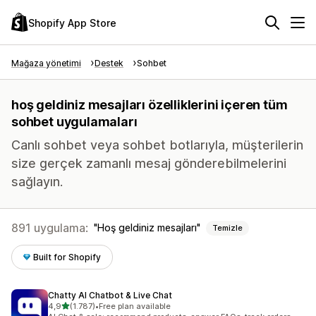
Shopify App Store
Mağaza yönetimi
Destek
Sohbet
hoş geldiniz mesajları özelliklerini içeren tüm
sohbet uygulamaları
Canlı sohbet veya sohbet botlarıyla, müşterilerin
size gerçek zamanlı mesaj gönderebilmelerini
sağlayın.
891 uygulama:
Hoş geldiniz mesajları
Temizle
Built for Shopify
Chatty AI Chatbot & Live Chat
5 yıldız üzerinden
4,9
(1.787)
•
Free plan available
toplam 1787 değerlendirme