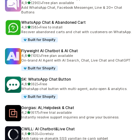
5 yıldız üzerinden
4,9
(290)
•
Free plan available
toplam 290 değerlendirme
Add WhatsApp Chat, Facebook Messenger, Line & 20+ Chat
Buttons
WhatsApp Chat & Abandoned Cart
5 yıldız üzerinden
4,9
(58)
•
Free to install
toplam 58 değerlendirme
Recover abandoned carts and chat with customers on WhatsApp.
Built for Shopify
Flyweight AI Chatbot & AI Chat
5 yıldız üzerinden
4,8
(105)
•
Free plan available
toplam 105 değerlendirme
On-brand AI Agent with AI Search, Chat, Live Chat and ChatGPT
Built for Shopify
SK: WhatsApp Chat Button
5 yıldız üzerinden
4,8
(62)
•
Free
toplam 62 değerlendirme
WhatsApp chat button with multi-agent, auto-open & analytics.
Built for Shopify
Gorgias: AI, Helpdesk & Chat
5 yıldız üzerinden
4,2
(617)
•
Free trial available
toplam 617 değerlendirme
Instantly resolve support inquiries and grow your business.
CWILL: AI Chatbot&Live Chat
5 yıldız üzerinden
4,8
(83)
•
Ücretsiz
toplam 83 değerlendirme
Akıllı takip ve otomatik SSS yanıtları ile canlı sohbet