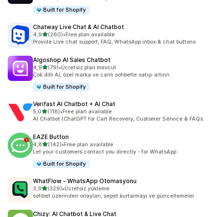
Built for Shopify
Chatway Live Chat & AI Chatbot
5 yıldız üzerinden
4,9
(260)
•
Free plan available
toplam 260 değerlendirme
Provide Live chat support, FAQ, WhatsApp inbox & chat buttons
Algoshop AI Sales Chatbot
5 yıldız üzerinden
4,9
(79)
•
Ücretsiz plan mevcut
toplam 79 değerlendirme
Çok dilli AI, özel marka ve canlı sohbetle satışı artırın.
Built for Shopify
Verifast AI Chatbot + AI Chat
5 yıldız üzerinden
5,0
(118)
•
Free plan available
toplam 118 değerlendirme
AI Chatbot (ChatGPT for Cart Recovery, Customer Service & FAQs
EAZE Button
5 yıldız üzerinden
4,8
(142)
•
Free plan available
toplam 142 değerlendirme
Let your customers contact you directly - for WhatsApp
Built for Shopify
WhatFlow ‑ WhatsApp Otomasyonu
5 yıldız üzerinden
3,9
(329)
•
Ücretsiz yükleme
toplam 329 değerlendirme
sohbet üzerinden onayları, sepet kurtarmayı ve güncellemeler
Chizy: AI Chatbot & Live Chat