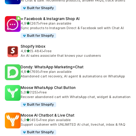
AI Chat & sale: recommend products, answer FAQs, track orders
Built for Shopify
∞ Facebook & Instagram Shop AI
5 yıldız üzerinden
4,9
(267)
•
Free plan available
toplam 267 değerlendirme
Sync products to Instagram Direct & Facebook sell with Chat AI
Built for Shopify
Shopify Inbox
5 yıldız üzerinden
4,6
(5.484)
•
Free
toplam 5484 değerlendirme
An AI sales associate that knows your customers
Dondy: WhatsApp Marketing+Chat
5 yıldız üzerinden
4,8
(769)
•
Free plan available
toplam 769 değerlendirme
Abandoned cart recovery, AI agent & automations on WhatsApp
Moose WhatsApp Chat Button
5 yıldız üzerinden
5,0
(125)
•
Free
toplam 125 değerlendirme
Recover abandoned cart with WhatsApp chat, widget & automation
Built for Shopify
Moose AI Chatbot & Live Chat
5 yıldız üzerinden
5,0
(451)
•
Free plan available
toplam 451 değerlendirme
Support customer with UNLIMITED AI chat, livechat, inbox & FAQ
Built for Shopify