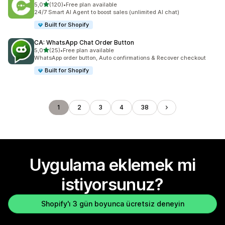
5 yıldız üzerinden
5,0
(120)
•
Free plan available
toplam 120 değerlendirme
24/7 Smart AI Agent to boost sales (unlimited AI chat)
Built for Shopify
CA: WhatsApp Chat Order Button
5 yıldız üzerinden
5,0
(25)
•
Free plan available
toplam 25 değerlendirme
WhatsApp order button, Auto confirmations & Recover checkout
Built for Shopify
1
2
3
4
38
Uygulama eklemek mi
istiyorsunuz?
Shopify'ı 3 gün boyunca ücretsiz deneyin