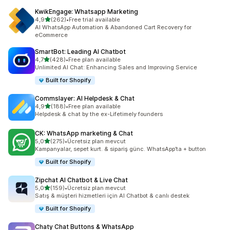
KwikEngage: Whatsapp Marketing
5 yıldız üzerinden
4,9
(262)
•
Free trial available
toplam 262 değerlendirme
AI WhatsApp Automation & Abandoned Cart Recovery for
eCommerce
SmartBot: Leading AI Chatbot
5 yıldız üzerinden
4,7
(428)
•
Free plan available
toplam 428 değerlendirme
Unlimited AI Chat: Enhancing Sales and Improving Service
Built for Shopify
Commslayer: AI Helpdesk & Chat
5 yıldız üzerinden
4,9
(188)
•
Free plan available
toplam 188 değerlendirme
Helpdesk & chat by the ex-Lifetimely founders
CK: WhatsApp marketing & Chat
5 yıldız üzerinden
5,0
(275)
•
Ücretsiz plan mevcut
toplam 275 değerlendirme
Kampanyalar, sepet kurt. & sipariş günc. WhatsApp’ta + button
Built for Shopify
Zipchat AI Chatbot & Live Chat
5 yıldız üzerinden
5,0
(159)
•
Ücretsiz plan mevcut
toplam 159 değerlendirme
Satış & müşteri hizmetleri için AI Chatbot & canlı destek
Built for Shopify
Chaty Chat Buttons & WhatsApp