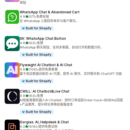
按钮
WhatsApp Chat & Abandoned Cart
星（满分 5 星）
4.9
(57)
•
免费安装
总共 57 条评论
在 WhatsApp 上挽回弃单并与客户聊天。
Built for Shopify
SK: WhatsApp Chat Button
星（满分 5 星）
4.8
(63)
•
免费
总共 63 条评论
WhatsApp 聊天按钮，支持多客服、自动打开和数据分析。
Built for Shopify
Flyweight AI Chatbot & AI Chat
星（满分 5 星）
4.8
(106)
•
提供免费套餐
总共 106 条评论
基于商店数据训练的 AI 代理，提供 AI 聊天、实时聊天和 ChatGPT 功能
Built for Shopify
CWILL: AI Chatbot&Live Chat
星（满分 5 星）
4.8
(83)
•
免费
总共 83 条评论
AI智能客服机器人AI Chatbot：即时订单追踪Order track+自动FAQ回复
+产品推荐，提升转化率降低客服成本
Built for Shopify
Gorgias: AI, Helpdesk & Chat
星（满分 5 星）
4.2
(616)
•
提供免费试用
总共 616 条评论