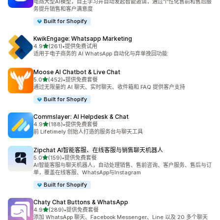
电商大型AI模型，自主学习并自动发起智能邀请，通过个性化售前和售后服
务提升销售和客户满意度
Built for Shopify
KwikEngage: Whatsapp Marketing
星（满分 5 星）
4.9
(261)
•
提供免费试用
总共 261 条评论
适用于电子商务的 AI WhatsApp 自动化与弃单挽回功能
Moose AI Chatbot & Live Chat
星（满分 5 星）
5.0
(452)
•
提供免费套餐
总共 452 条评论
通过无限量的 AI 聊天、实时聊天、收件箱和 FAQ 提供客户支持
Built for Shopify
Commslayer: AI Helpdesk & Chat
星（满分 5 星）
4.9
(188)
•
提供免费套餐
总共 188 条评论
前 Lifetimely 创始人打造的服务台与聊天工具
Zipchat AI智能客服、在线客服与销售聊天机器人
星（满分 5 星）
5.0
(159)
•
提供免费套餐
总共 159 条评论
AI智能客服与聊天机器人，自动处理销售、售前咨询、客户服务、售后与订
单，覆盖在线客服、WhatsApp与Instagram
Built for Shopify
Chaty Chat Buttons & WhatsApp
星（满分 5 星）
4.9
(289)
•
提供免费套餐
总共 289 条评论
添加 WhatsApp 聊天、Facebook Messenger、Line 以及 20 多个聊天