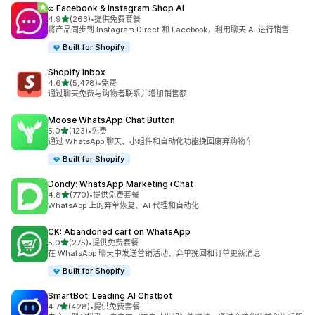
∞ Facebook & Instagram Shop AI
星（满分 5 星）
4.9
(263)
•
提供免费套餐
总共 263 条评论
将产品同步到 Instagram Direct 和 Facebook，利用聊天 AI 进行销售
Built for Shopify
Shopify Inbox
星（满分 5 星）
4.6
(5,478)
•
免费
总共 5478 条评论
通过聊天免费与购物者联系并增加销售额
Moose WhatsApp Chat Button
星（满分 5 星）
5.0
(123)
•
免费
总共 123 条评论
通过 WhatsApp 聊天、小组件和自动化功能挽回废弃购物车
Built for Shopify
Dondy: WhatsApp Marketing+Chat
星（满分 5 星）
4.8
(770)
•
提供免费套餐
总共 770 条评论
WhatsApp 上的弃单恢复、AI 代理和自动化
CK: Abandoned cart on WhatsApp
星（满分 5 星）
5.0
(275)
•
提供免费套餐
总共 275 条评论
在 WhatsApp 聊天中发送营销活动、弃单挽回和订单更新消息
Built for Shopify
SmartBot: Leading AI Chatbot
星（满分 5 星）
4.7
(428)
•
提供免费套餐
总共 428 条评论