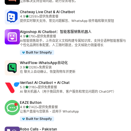
立即解决支持咨询问题，助力业务增长。
Chatway Live Chat & AI Chatbot
星（满分 5 星）
4.9
(259)
•
提供免费套餐
总共 259 条评论
提供实时聊天支持、常见问题解答、WhatsApp 收件箱和聊天按钮
Algoshop AI Chatbot：智能客服销售机器人
星（满分 5 星）
4.9
(79)
•
提供免费套餐
总共 79 条评论
AI智能销售助手，上传自定义文档构建专属知识库，支持全语种智能客服与
个性化品牌形象配置，人工随时跟进，全天候助力销量增长
Built for Shopify
WhatFlow‑WhatsApp自动化
星（满分 5 星）
3.9
(328)
•
免费安装
总共 328 条评论
在 聊天上自动确认、恢复购物车并更新
Verifast AI Chatbot + AI Chat
星（满分 5 星）
5.0
(118)
•
提供免费套餐
总共 118 条评论
AI 聊天机器人（用于挽回弃单、客户服务和常见问题的 ChatGPT）
EAZE Button
星（满分 5 星）
4.8
(142)
•
提供免费套餐
总共 142 条评论
让客户直接与您联系 - 适用于 WhatsApp
Built for Shopify
Robo Calls ‑ Pakistan