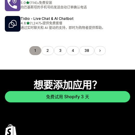
星（满分 5 星）
5.0
(114)
•
免费安装
总共 114 条评论
向巴基斯坦的手机号码发送自动订单确认电话
Tidio ‑ Live Chat & AI Chatbot
星（满分 5 星）
4.8
(1,247)
•
提供免费套餐
总共 1247 条评论
通过实时聊天和 AI 驱动的支持，即时为购物者提供帮助。
1
2
3
4
38
想要添加应用？
免费试用 Shopify 3 天