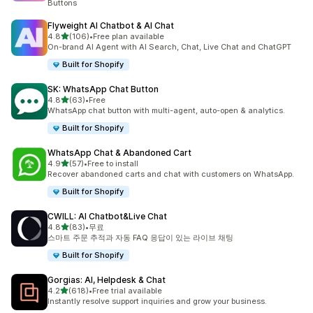
Buttons
Flyweight AI Chatbot & AI Chat
별 5개 중
4.8
(106)
•
Free plan available
총 리뷰 106개
On-brand AI Agent with AI Search, Chat, Live Chat and ChatGPT
Built for Shopify
SK: WhatsApp Chat Button
별 5개 중
4.8
(63)
•
Free
총 리뷰 63개
WhatsApp chat button with multi-agent, auto-open & analytics.
Built for Shopify
WhatsApp Chat & Abandoned Cart
별 5개 중
4.9
(57)
•
Free to install
총 리뷰 57개
Recover abandoned carts and chat with customers on WhatsApp.
Built for Shopify
CWILL: AI Chatbot&Live Chat
별 5개 중
4.8
(83)
•
무료
총 리뷰 83개
스마트 주문 추적과 자동 FAQ 응답이 있는 라이브 채팅
Built for Shopify
Gorgias: AI, Helpdesk & Chat
별 5개 중
4.2
(618)
•
Free trial available
총 리뷰 618개
Instantly resolve support inquiries and grow your business.