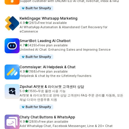
Support customer with UNLIMITED AI chat, livechat, inbox & FAQ
Built for Shopify
KwikEngage: Whatsapp Marketing
별 5개 중
4.9
(261)
•
Free trial available
총 리뷰 261개
AI WhatsApp Automation & Abandoned Cart Recovery for
eCommerce
SmartBot: Leading AI Chatbot
별 5개 중
4.7
(429)
•
Free plan available
총 리뷰 429개
Unlimited AI Chat: Enhancing Sales and Improving Service
Built for Shopify
Commslayer: AI Helpdesk & Chat
별 5개 중
4.9
(188)
•
Free plan available
총 리뷰 188개
Helpdesk & chat by the ex-Lifetimely founders
Zipchat AI챗봇 & 라이브챗 고객센터 상담
별 5개 중
5.0
(159)
•
무료 플랜 사용 가능
총 리뷰 159개
AI챗봇 & 라이브챗으로 판매·상담·고객센터·FAQ·주문 관리를 자동화, 모든
채널·다국어·연중무휴 지원
Built for Shopify
Chaty Chat Buttons & WhatsApp
별 5개 중
4.9
(289)
•
Free plan available
총 리뷰 289개
Add WhatsApp Chat, Facebook Messenger, Line & 20+ Chat