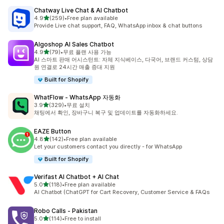
Chatway Live Chat & AI Chatbot
별 5개 중
4.9
(259)
•
Free plan available
총 리뷰 259개
Provide Live chat support, FAQ, WhatsApp inbox & chat buttons
Algoshop AI Sales Chatbot
별 5개 중
4.9
(79)
•
무료 플랜 사용 가능
총 리뷰 79개
AI 스마트 판매 어시스턴트: 자체 지식베이스, 다국어, 브랜드 커스텀, 상담
원 연결로 24시간 매출 증대 지원
Built for Shopify
WhatFlow ‑ WhatsApp 자동화
별 5개 중
3.9
(329)
•
무료 설치
총 리뷰 329개
채팅에서 확인, 장바구니 복구 및 업데이트를 자동화하세요.
EAZE Button
별 5개 중
4.8
(142)
•
Free plan available
총 리뷰 142개
Let your customers contact you directly - for WhatsApp
Built for Shopify
Verifast AI Chatbot + AI Chat
별 5개 중
5.0
(118)
•
Free plan available
총 리뷰 118개
AI Chatbot (ChatGPT for Cart Recovery, Customer Service & FAQs
Robo Calls ‑ Pakistan
별 5개 중
5.0
(114)
•
Free to install
총 리뷰 114개