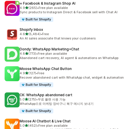
∞ Facebook & Instagram Shop AI
별 5개 중
4.9
(265)
•
Free plan available
총 리뷰 265개
Sync products to Instagram Direct & Facebook sell with Chat AI
Built for Shopify
Shopify Inbox
별 5개 중
4.6
(5,484)
•
Free
총 리뷰 5484개
An AI sales associate that knows your customers
Dondy: WhatsApp Marketing+Chat
별 5개 중
4.8
(773)
•
Free plan available
총 리뷰 773개
Abandoned cart recovery, AI agent & automations on WhatsApp
Moose WhatsApp Chat Button
별 5개 중
4.9
(127)
•
Free
총 리뷰 127개
Recover abandoned cart with WhatsApp chat, widget & automation
Built for Shopify
CK: WhatsApp abandoned cart
별 5개 중
5.0
(275)
•
무료 플랜 사용 가능
총 리뷰 275개
WhatsApp으로 마케팅·장바구니 복구 메시지 보내기
Built for Shopify
Moose AI Chatbot & Live Chat
별 5개 중
5.0
(452)
•
Free plan available
총 리뷰 452개