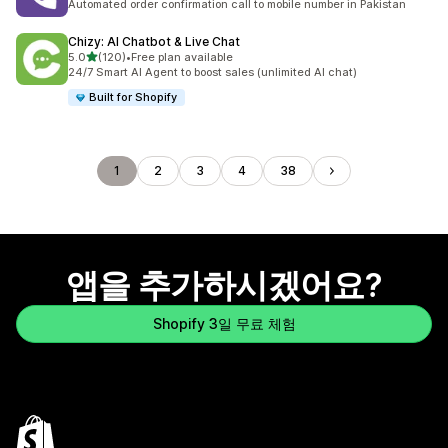
Automated order confirmation call to mobile number in Pakistan
Chizy: AI Chatbot & Live Chat
별 5개 중
5.0
(120)
•
Free plan available
총 리뷰 120개
24/7 Smart AI Agent to boost sales (unlimited AI chat)
Built for Shopify
1
2
3
4
38
앱을 추가하시겠어요?
Shopify 3일 무료 체험