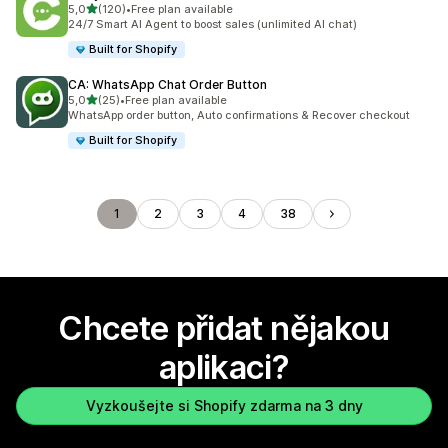
z 5 hvězd
5,0
(120)
•
Free plan available
Celkový počet recenzí: 120
24/7 Smart AI Agent to boost sales (unlimited AI chat)
Built for Shopify
CA: WhatsApp Chat Order Button
z 5 hvězd
5,0
(25)
•
Free plan available
Celkový počet recenzí: 25
WhatsApp order button, Auto confirmations & Recover checkout
Built for Shopify
1
2
3
4
38
Chcete přidat nějakou
aplikaci?
Vyzkoušejte si Shopify zdarma na 3 dny