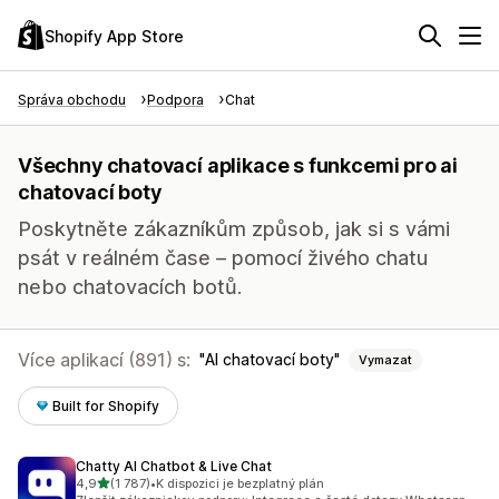
Shopify App Store
Správa obchodu
Podpora
Chat
Všechny chatovací aplikace s funkcemi pro ai
chatovací boty
Poskytněte zákazníkům způsob, jak si s vámi
psát v reálném čase – pomocí živého chatu
nebo chatovacích botů.
Více aplikací (891) s:
AI chatovací boty
Vymazat
Built for Shopify
Chatty AI Chatbot & Live Chat
z 5 hvězd
4,9
(1 787)
•
K dispozici je bezplatný plán
Celkový počet recenzí: 1787