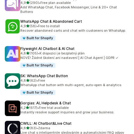
z 5 hvězd
4,9
(290)
•
Free plan available
Celkový počet recenzí: 290
Add WhatsApp Chat, Facebook Messenger, Line & 20+ Chat
Buttons
WhatsApp Chat & Abandoned Cart
z 5 hvězd
4,9
(58)
•
Free to install
Celkový počet recenzí: 58
Recover abandoned carts and chat with customers on WhatsApp.
Built for Shopify
Flyweight AI Chatbot & AI Chat
z 5 hvězd
4,8
(105)
•
K dispozici je bezplatný plán
Celkový počet recenzí: 105
NOVÉ! Žádné školení ani nastavení | AI Chat Agent | GDPR ✓
Built for Shopify
SK: WhatsApp Chat Button
z 5 hvězd
4,8
(62)
•
Free
Celkový počet recenzí: 62
WhatsApp chat button with multi-agent, auto-open & analytics.
Built for Shopify
Gorgias: AI, Helpdesk & Chat
z 5 hvězd
4,2
(617)
•
Free trial available
Celkový počet recenzí: 617
Instantly resolve support inquiries and grow your business.
CWILL: AI Chatbot&Live Chat
z 5 hvězd
4,8
(83)
•
Zdarma
Celkový počet recenzí: 83
Live chat s inteligentním sledováním a automatickými FAQ odpov