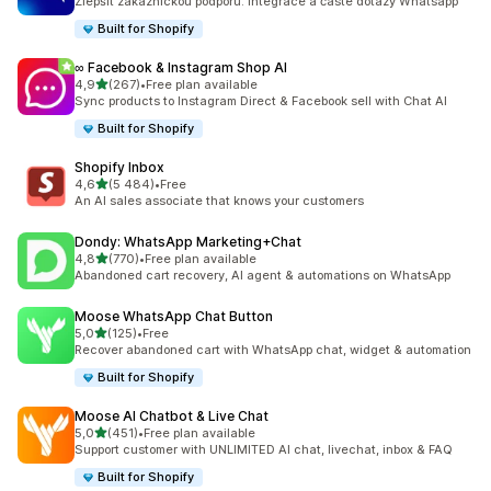
Zlepšit zákaznickou podporu: Integrace a časté dotazy Whatsapp
Built for Shopify
∞ Facebook & Instagram Shop AI
z 5 hvězd
4,9
(267)
•
Free plan available
Celkový počet recenzí: 267
Sync products to Instagram Direct & Facebook sell with Chat AI
Built for Shopify
Shopify Inbox
z 5 hvězd
4,6
(5 484)
•
Free
Celkový počet recenzí: 5484
An AI sales associate that knows your customers
Dondy: WhatsApp Marketing+Chat
z 5 hvězd
4,8
(770)
•
Free plan available
Celkový počet recenzí: 770
Abandoned cart recovery, AI agent & automations on WhatsApp
Moose WhatsApp Chat Button
z 5 hvězd
5,0
(125)
•
Free
Celkový počet recenzí: 125
Recover abandoned cart with WhatsApp chat, widget & automation
Built for Shopify
Moose AI Chatbot & Live Chat
z 5 hvězd
5,0
(451)
•
Free plan available
Celkový počet recenzí: 451
Support customer with UNLIMITED AI chat, livechat, inbox & FAQ
Built for Shopify