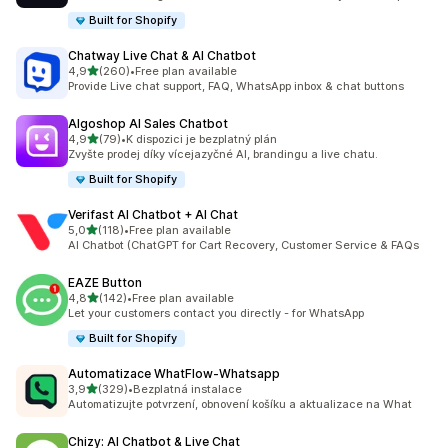
Built for Shopify
Chatway Live Chat & AI Chatbot
z 5 hvězd
4,9
(260)
•
Free plan available
Celkový počet recenzí: 260
Provide Live chat support, FAQ, WhatsApp inbox & chat buttons
Algoshop AI Sales Chatbot
z 5 hvězd
4,9
(79)
•
K dispozici je bezplatný plán
Celkový počet recenzí: 79
Zvyšte prodej díky vícejazyčné AI, brandingu a live chatu.
Built for Shopify
Verifast AI Chatbot + AI Chat
z 5 hvězd
5,0
(118)
•
Free plan available
Celkový počet recenzí: 118
AI Chatbot (ChatGPT for Cart Recovery, Customer Service & FAQs
EAZE Button
z 5 hvězd
4,8
(142)
•
Free plan available
Celkový počet recenzí: 142
Let your customers contact you directly - for WhatsApp
Built for Shopify
Automatizace WhatFlow‑Whatsapp
z 5 hvězd
3,9
(329)
•
Bezplatná instalace
Celkový počet recenzí: 329
Automatizujte potvrzení, obnovení košíku a aktualizace na What
Chizy: AI Chatbot & Live Chat