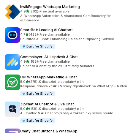
KwikEngage: Whatsapp Marketing
z 5 hvězd
4,9
(262)
•
Free trial available
Celkový počet recenzí: 262
AI WhatsApp Automation & Abandoned Cart Recovery for
eCommerce
SmartBot: Leading AI Chatbot
z 5 hvězd
4,7
(428)
•
Free plan available
Celkový počet recenzí: 428
Unlimited AI Chat: Enhancing Sales and Improving Service
Built for Shopify
Commslayer: AI Helpdesk & Chat
z 5 hvězd
4,9
(188)
•
Free plan available
Celkový počet recenzí: 188
Helpdesk & chat by the ex-Lifetimely founders
CK: WhatsApp Marketing & Chat
z 5 hvězd
5,0
(275)
•
K dispozici je bezplatný plán
Celkový počet recenzí: 275
Kampaně, obnova košíku & stavy objednávek na WhatsApp + button
Built for Shopify
Zipchat AI Chatbot & Live Chat
z 5 hvězd
5,0
(159)
•
K dispozici je bezplatný plán
Celkový počet recenzí: 159
AI Chatbot & AI Chat pro prodej a zákaznický servis, všude
Built for Shopify
Chaty Chat Buttons & WhatsApp