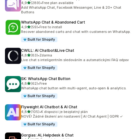
z 5 hvězd
4,9
(289)
•
Free plan available
Celkový počet recenzí: 289
Add WhatsApp Chat, Facebook Messenger, Line & 20+ Chat
Buttons
WhatsApp Chat & Abandoned Cart
z 5 hvězd
4,9
(59)
•
Free to install
Celkový počet recenzí: 59
Recover abandoned carts and chat with customers on WhatsApp.
Built for Shopify
CWILL: AI Chatbot&Live Chat
z 5 hvězd
4,8
(83)
•
Zdarma
Celkový počet recenzí: 83
Live chat s inteligentním sledováním a automatickými FAQ odpov
Built for Shopify
SK: WhatsApp Chat Button
z 5 hvězd
4,8
(62)
•
Free
Celkový počet recenzí: 62
WhatsApp chat button with multi-agent, auto-open & analytics.
Built for Shopify
Flyweight AI Chatbot & AI Chat
z 5 hvězd
4,8
(105)
•
K dispozici je bezplatný plán
Celkový počet recenzí: 105
NOVÉ! Žádné školení ani nastavení | AI Chat Agent | GDPR ✓
Built for Shopify
Gorgias: AI, Helpdesk & Chat