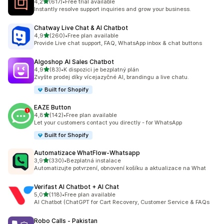
z 5 hvězd
4,2
(617)
•
Free trial available
Celkový počet recenzí: 617
Instantly resolve support inquiries and grow your business.
Chatway Live Chat & AI Chatbot
z 5 hvězd
4,9
(260)
•
Free plan available
Celkový počet recenzí: 260
Provide Live chat support, FAQ, WhatsApp inbox & chat buttons
Algoshop AI Sales Chatbot
z 5 hvězd
4,9
(83)
•
K dispozici je bezplatný plán
Celkový počet recenzí: 83
Zvyšte prodej díky vícejazyčné AI, brandingu a live chatu.
Built for Shopify
EAZE Button
z 5 hvězd
4,8
(142)
•
Free plan available
Celkový počet recenzí: 142
Let your customers contact you directly - for WhatsApp
Built for Shopify
Automatizace WhatFlow‑Whatsapp
z 5 hvězd
3,9
(330)
•
Bezplatná instalace
Celkový počet recenzí: 330
Automatizujte potvrzení, obnovení košíku a aktualizace na What
Verifast AI Chatbot + AI Chat
z 5 hvězd
5,0
(118)
•
Free plan available
Celkový počet recenzí: 118
AI Chatbot (ChatGPT for Cart Recovery, Customer Service & FAQs
Robo Calls ‑ Pakistan