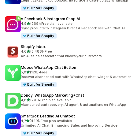
Zlepšit zákaznickou podporu: Integrace a časté dotazy Whatsapp
Built for Shopify
∞ Facebook & Instagram Shop AI
z 5 hvězd
4,9
(269)
•
Free plan available
Celkový počet recenzí: 269
Sync products to Instagram Direct & Facebook sell with Chat AI
Built for Shopify
Shopify Inbox
z 5 hvězd
4,6
(5 486)
•
Free
Celkový počet recenzí: 5486
An AI sales associate that knows your customers
Moose WhatsApp Chat Button
z 5 hvězd
5,0
(126)
•
Free
Celkový počet recenzí: 126
Recover abandoned cart with WhatsApp chat, widget & automation
Built for Shopify
Dondy: WhatsApp Marketing+Chat
z 5 hvězd
4,8
(770)
•
Free plan available
Celkový počet recenzí: 770
Abandoned cart recovery, AI agent & automations on WhatsApp
SmartBot: Leading AI Chatbot
z 5 hvězd
4,7
(429)
•
Free plan available
Celkový počet recenzí: 429
Unlimited AI Chat: Enhancing Sales and Improving Service
Built for Shopify