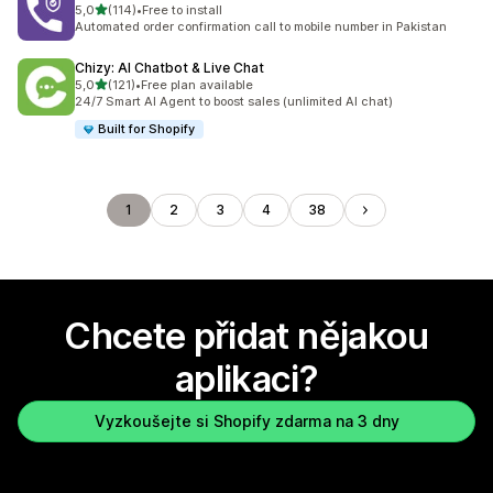
z 5 hvězd
5,0
(114)
•
Free to install
Celkový počet recenzí: 114
Automated order confirmation call to mobile number in Pakistan
Chizy: AI Chatbot & Live Chat
z 5 hvězd
5,0
(121)
•
Free plan available
Celkový počet recenzí: 121
24/7 Smart AI Agent to boost sales (unlimited AI chat)
Built for Shopify
1
2
3
4
38
Chcete přidat nějakou
aplikaci?
Vyzkoušejte si Shopify zdarma na 3 dny