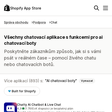
Shopify App Store
Správa obchodu
Podpora
Chat
Všechny chatovací aplikace s funkcemi pro ai
chatovací boty
Poskytněte zákazníkům způsob, jak si s vámi
psát v reálném čase – pomocí živého chatu
nebo chatovacích botů.
Více aplikací (893) s:
AI chatovací boty
Vymazat
Built for Shopify
Chatty AI Chatbot & Live Chat
z 5 hvězd
4,9
(1 788)
•
K dispozici je bezplatný plán
Celkový počet recenzí: 1788