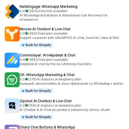
KwikEngage: Whatsapp Marketing
z 5 hvězd
4,9
(263)
•
Free trial available
Celkový počet recenzí: 263
AI WhatsApp Automation & Abandoned Cart Recovery for
eCommerce
Moose AI Chatbot & Live Chat
z 5 hvězd
5,0
(452)
•
Free plan available
Celkový počet recenzí: 452
Support customer with UNLIMITED AI chat, livechat, inbox & FAQ
Built for Shopify
Commslayer: AI Helpdesk & Chat
z 5 hvězd
4,9
(188)
•
Free plan available
Celkový počet recenzí: 188
Helpdesk & chat by the ex-Lifetimely founders
CK: WhatsApp Marketing & Chat
z 5 hvězd
5,0
(275)
•
K dispozici je bezplatný plán
Celkový počet recenzí: 275
Kampaně, obnova košíku & stavy objednávek na WhatsApp + button
Built for Shopify
Zipchat AI Chatbot & Live Chat
z 5 hvězd
5,0
(159)
•
K dispozici je bezplatný plán
Celkový počet recenzí: 159
AI Chatbot & AI Chat pro prodej a zákaznický servis, všude
Built for Shopify
Chaty Chat Buttons & WhatsApp