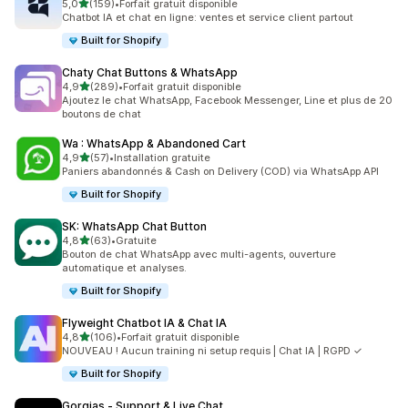
étoile(s) sur 5
5,0
(159)
•
Forfait gratuit disponible
159 avis au total
Chatbot IA et chat en ligne: ventes et service client partout
Built for Shopify
Chaty Chat Buttons & WhatsApp
étoile(s) sur 5
4,9
(289)
•
Forfait gratuit disponible
289 avis au total
Ajoutez le chat WhatsApp, Facebook Messenger, Line et plus de 20
boutons de chat
Wa : WhatsApp & Abandoned Cart
étoile(s) sur 5
4,9
(57)
•
Installation gratuite
57 avis au total
Paniers abandonnés & Cash on Delivery (COD) via WhatsApp API
Built for Shopify
SK: WhatsApp Chat Button
étoile(s) sur 5
4,8
(63)
•
Gratuite
63 avis au total
Bouton de chat WhatsApp avec multi-agents, ouverture
automatique et analyses.
Built for Shopify
Flyweight Chatbot IA & Chat IA
étoile(s) sur 5
4,8
(106)
•
Forfait gratuit disponible
106 avis au total
NOUVEAU ! Aucun training ni setup requis | Chat IA | RGPD ✓
Built for Shopify
Gorgias ‑ Support & Live Chat