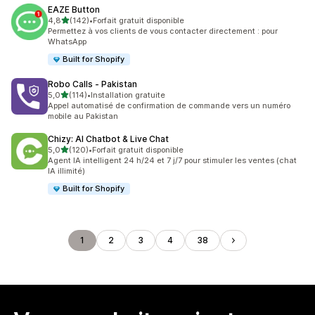
EAZE Button
étoile(s) sur 5
4,8
(142)
•
Forfait gratuit disponible
142 avis au total
Permettez à vos clients de vous contacter directement : pour
WhatsApp
Built for Shopify
Robo Calls ‑ Pakistan
étoile(s) sur 5
5,0
(114)
•
Installation gratuite
114 avis au total
Appel automatisé de confirmation de commande vers un numéro
mobile au Pakistan
Chizy: AI Chatbot & Live Chat
étoile(s) sur 5
5,0
(120)
•
Forfait gratuit disponible
120 avis au total
Agent IA intelligent 24 h/24 et 7 j/7 pour stimuler les ventes (chat
IA illimité)
Built for Shopify
1
2
3
4
38