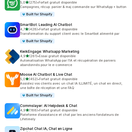
étoile(s) sur 5
5,0
(275)
•
Forfait gratuit disponible
275 avis au total
Campagnes, récup. panier & maj commande sur WhatsApp + button
Built for Shopify
SmartBot: Leading AI Chatbot
étoile(s) sur 5
4,7
(428)
•
Forfait gratuit disponible
428 avis au total
Transformation du support client avec le Smartbot alimenté par
Built for Shopify
KwikEngage: Whatsapp Marketing
étoile(s) sur 5
4,9
(261)
•
Essai gratuit disponible
261 avis au total
Automatisation WhatsApp par l’IA et récupération de paniers
abandonnés pour le e-commerce
Moose AI Chatbot & Live Chat
étoile(s) sur 5
5,0
(452)
•
Forfait gratuit disponible
452 avis au total
Assistez vos clients avec un chat IA ILLIMITÉ, un chat en direct,
une boîte de réception et une FAQ
Built for Shopify
Commslayer: AI Helpdesk & Chat
étoile(s) sur 5
4,9
(188)
•
Forfait gratuit disponible
188 avis au total
Plateforme d’assistance et chat par les anciens fondateurs de
Lifetimely
Zipchat Chat IA, Chat en Ligne