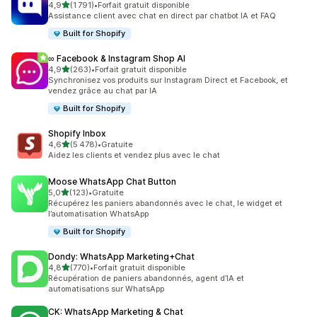
étoile(s) sur 5
4,9
(1 791)
•
Forfait gratuit disponible
1791 avis au total
Assistance client avec chat en direct par chatbot IA et FAQ
Built for Shopify
∞ Facebook & Instagram Shop AI
étoile(s) sur 5
4,9
(263)
•
Forfait gratuit disponible
263 avis au total
Synchronisez vos produits sur Instagram Direct et Facebook, et
vendez grâce au chat par IA
Built for Shopify
Shopify Inbox
étoile(s) sur 5
4,6
(5 478)
•
Gratuite
5478 avis au total
Aidez les clients et vendez plus avec le chat
Moose WhatsApp Chat Button
étoile(s) sur 5
5,0
(123)
•
Gratuite
123 avis au total
Récupérez les paniers abandonnés avec le chat, le widget et
l’automatisation WhatsApp
Built for Shopify
Dondy: WhatsApp Marketing+Chat
étoile(s) sur 5
4,8
(770)
•
Forfait gratuit disponible
770 avis au total
Récupération de paniers abandonnés, agent d’IA et
automatisations sur WhatsApp
CK: WhatsApp Marketing & Chat