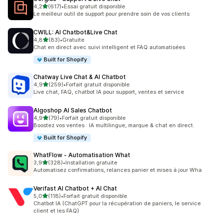
étoile(s) sur 5
4,2
(617)
•
Essai gratuit disponible
617 avis au total
Le meilleur outil de support pour prendre soin de vos clients
CWILL: AI Chatbot&Live Chat
étoile(s) sur 5
4,8
(83)
•
Gratuite
83 avis au total
Chat en direct avec suivi intelligent et FAQ automatisées
Built for Shopify
Chatway Live Chat & AI Chatbot
étoile(s) sur 5
4,9
(259)
•
Forfait gratuit disponible
259 avis au total
Live chat, FAQ, chatbot IA pour support, ventes et service
Algoshop AI Sales Chatbot
étoile(s) sur 5
4,9
(79)
•
Forfait gratuit disponible
79 avis au total
Boostez vos ventes : IA multilingue, marque & chat en direct.
Built for Shopify
WhatFlow ‑ Automatisation What
étoile(s) sur 5
3,9
(328)
•
Installation gratuite
328 avis au total
Automatisez confirmations, relances panier et mises à jour Wha
Verifast AI Chatbot + AI Chat
étoile(s) sur 5
5,0
(118)
•
Forfait gratuit disponible
118 avis au total
Chatbot IA (ChatGPT pour la récupération de paniers, le service
client et les FAQ)