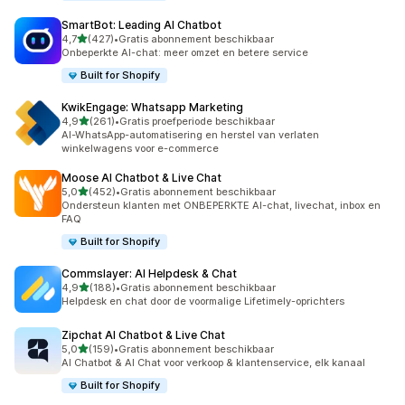
SmartBot: Leading AI Chatbot
van 5 sterren
4,7
(427)
•
Gratis abonnement beschikbaar
427 recensies in totaal
Onbeperkte AI-chat: meer omzet en betere service
Built for Shopify
KwikEngage: Whatsapp Marketing
van 5 sterren
4,9
(261)
•
Gratis proefperiode beschikbaar
261 recensies in totaal
AI-WhatsApp-automatisering en herstel van verlaten
winkelwagens voor e-commerce
Moose AI Chatbot & Live Chat
van 5 sterren
5,0
(452)
•
Gratis abonnement beschikbaar
452 recensies in totaal
Ondersteun klanten met ONBEPERKTE AI-chat, livechat, inbox en
FAQ
Built for Shopify
Commslayer: AI Helpdesk & Chat
van 5 sterren
4,9
(188)
•
Gratis abonnement beschikbaar
188 recensies in totaal
Helpdesk en chat door de voormalige Lifetimely-oprichters
Zipchat AI Chatbot & Live Chat
van 5 sterren
5,0
(159)
•
Gratis abonnement beschikbaar
159 recensies in totaal
AI Chatbot & AI Chat voor verkoop & klantenservice, elk kanaal
Built for Shopify