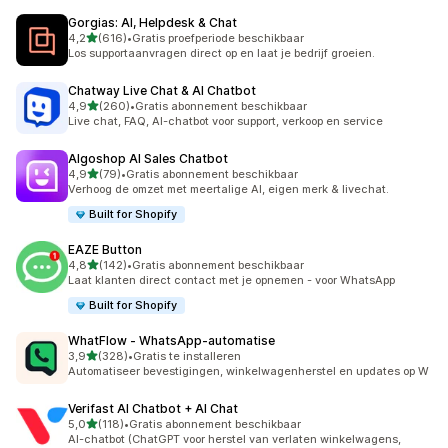
Gorgias: AI, Helpdesk & Chat
van 5 sterren
4,2
(616)
•
Gratis proefperiode beschikbaar
616 recensies in totaal
Los supportaanvragen direct op en laat je bedrijf groeien.
Chatway Live Chat & AI Chatbot
van 5 sterren
4,9
(260)
•
Gratis abonnement beschikbaar
260 recensies in totaal
Live chat, FAQ, AI-chatbot voor support, verkoop en service
Algoshop AI Sales Chatbot
van 5 sterren
4,9
(79)
•
Gratis abonnement beschikbaar
79 recensies in totaal
Verhoog de omzet met meertalige AI, eigen merk & livechat.
Built for Shopify
EAZE Button
van 5 sterren
4,8
(142)
•
Gratis abonnement beschikbaar
142 recensies in totaal
Laat klanten direct contact met je opnemen - voor WhatsApp
Built for Shopify
WhatFlow ‑ WhatsApp‑automatise
van 5 sterren
3,9
(328)
•
Gratis te installeren
328 recensies in totaal
Automatiseer bevestigingen, winkelwagenherstel en updates op W
Verifast AI Chatbot + AI Chat
van 5 sterren
5,0
(118)
•
Gratis abonnement beschikbaar
118 recensies in totaal
AI-chatbot (ChatGPT voor herstel van verlaten winkelwagens,