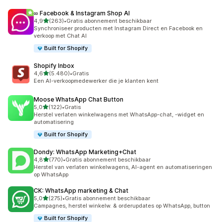
∞ Facebook & Instagram Shop AI
van 5 sterren
4,9
(263)
•
Gratis abonnement beschikbaar
263 recensies in totaal
Synchroniseer producten met Instagram Direct en Facebook en
verkoop met Chat AI
Built for Shopify
Shopify Inbox
van 5 sterren
4,6
(5.480)
•
Gratis
5480 recensies in totaal
Een AI-verkoopmedewerker die je klanten kent
Moose WhatsApp Chat Button
van 5 sterren
5,0
(122)
•
Gratis
122 recensies in totaal
Herstel verlaten winkelwagens met WhatsApp-chat, -widget en
automatisering
Built for Shopify
Dondy: WhatsApp Marketing+Chat
van 5 sterren
4,8
(770)
•
Gratis abonnement beschikbaar
770 recensies in totaal
Herstel van verlaten winkelwagens, AI-agent en automatiseringen
op WhatsApp
CK: WhatsApp marketing & Chat
van 5 sterren
5,0
(275)
•
Gratis abonnement beschikbaar
275 recensies in totaal
Campagnes, herstel winkelw. & orderupdates op WhatsApp, button
Built for Shopify