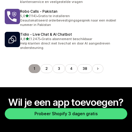
klantenservice en veelgestelde vragen
Robo Calls ‑ Pakistan
van 5 sterren
5,0
(114)
•
Gratis te installeren
114 recensies in totaal
Geautomatiseerd orderbevestigingsgesprek naar een mobiel
nummer in Pakistan
Tidio ‑ Live Chat & AI Chatbot
van 5 sterren
4,8
(1.247)
•
Gratis abonnement beschikbaar
1247 recensies in totaal
Help klanten direct met livechat en door AI aangedreven
ondersteuning.
1
2
3
4
38
Wil je een app toevoegen?
Probeer Shopify 3 dagen gratis