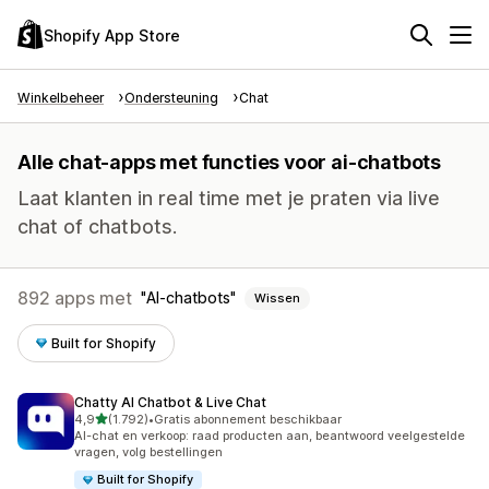
Shopify App Store
Winkelbeheer
Ondersteuning
Chat
Alle chat-apps met functies voor ai-chatbots
Laat klanten in real time met je praten via live
chat of chatbots.
892 apps met
AI-chatbots
Wissen
Built for Shopify
Chatty AI Chatbot & Live Chat
van 5 sterren
4,9
(1.792)
•
Gratis abonnement beschikbaar
1792 recensies in totaal
AI-chat en verkoop: raad producten aan, beantwoord veelgestelde
vragen, volg bestellingen
Built for Shopify