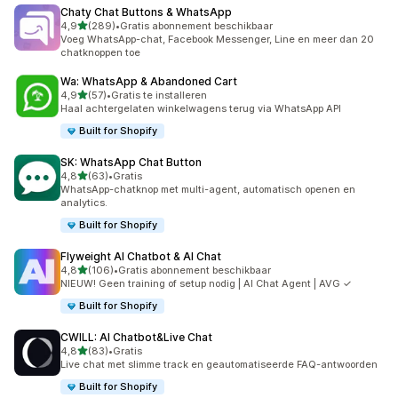
Chaty Chat Buttons & WhatsApp
van 5 sterren
4,9
(289)
•
Gratis abonnement beschikbaar
289 recensies in totaal
Voeg WhatsApp-chat, Facebook Messenger, Line en meer dan 20
chatknoppen toe
Wa: WhatsApp & Abandoned Cart
van 5 sterren
4,9
(57)
•
Gratis te installeren
57 recensies in totaal
Haal achtergelaten winkelwagens terug via WhatsApp API
Built for Shopify
SK: WhatsApp Chat Button
van 5 sterren
4,8
(63)
•
Gratis
63 recensies in totaal
WhatsApp-chatknop met multi-agent, automatisch openen en
analytics.
Built for Shopify
Flyweight AI Chatbot & AI Chat
van 5 sterren
4,8
(106)
•
Gratis abonnement beschikbaar
106 recensies in totaal
NIEUW! Geen training of setup nodig | AI Chat Agent | AVG ✓
Built for Shopify
CWILL: AI Chatbot&Live Chat
van 5 sterren
4,8
(83)
•
Gratis
83 recensies in totaal
Live chat met slimme track en geautomatiseerde FAQ-antwoorden
Built for Shopify