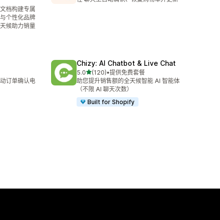
义文档构建专属
与个性化品牌
天候助力销量
Chizy: AI Chatbot & Live Chat
星（满分 5 星）
5.0
(120)
•
提供免费套餐
总共 120 条评论
动订单确认电
助您提升销售额的全天候智能 AI 智能体
（不限 AI 聊天次数）
Built for Shopify