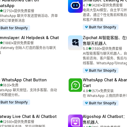
星（满分 5 星）
atsApp
4.7
(428)
•
提供免费套餐
总共 428 条评论
电商大型AI模型，自主学习
星（满分 5 星）
(275)
•
提供免费套餐
 275 条评论
邀请，通过个性化售前和售后
WhatsApp 聊天中发送营销活动、弃单
和客户满意度
回和订单更新消息
Built for Shopify
Built for Shopify
mmslayer: AI Helpdesk & Chat
Zipchat AI智能客服
星（满分 5 星）
(188)
•
提供免费套餐
售聊天机器人
 188 条评论
Lifetimely 创始人打造的服务台与聊天
星（满分 5 星）
5.0
(159)
•
提供免费套餐
总共 159 条评论
具
AI智能客服与聊天机器人，
售前咨询、客户服务、售后与
线客服、WhatsApp与Instag
Built for Shopify
: WhatsApp Chat Button
WhatsApp Chat & Aba
星（满分 5 星）
(63)
•
免费
Cart
 63 条评论
hatsApp 聊天按钮，支持多客服、自动
星（满分 5 星）
4.9
(57)
•
免费安装
总共 57 条评论
开和数据分析。
在 WhatsApp 上挽回弃单
Built for Shopify
Built for Shopify
atway Live Chat & AI Chatbot
Algoshop AI Chatb
星（满分 5 星）
(259)
•
提供免费套餐
售机器人
 259 条评论
供实时聊天支持、常见问题解答、