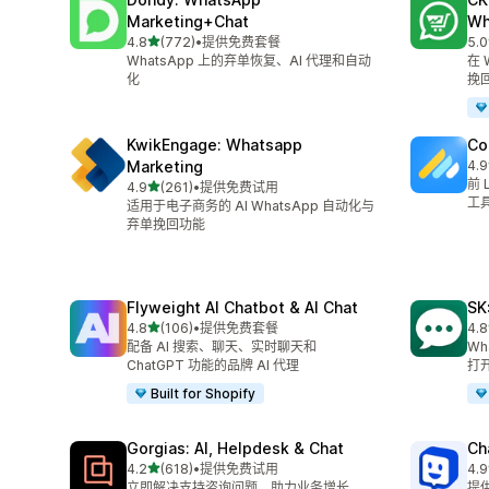
Marketing+Chat
Wh
星（满分 5 星）
4.8
(772)
•
提供免费套餐
5.0
总共 772 条评论
总共
WhatsApp 上的弃单恢复、AI 代理和自动
在 
化
挽
KwikEngage: Whatsapp
Co
Marketing
4.9
总共
前 
星（满分 5 星）
4.9
(261)
•
提供免费试用
总共 261 条评论
工
适用于电子商务的 AI WhatsApp 自动化与
弃单挽回功能
Flyweight AI Chatbot & AI Chat
SK
星（满分 5 星）
4.8
(106)
•
提供免费套餐
4.8
总共 106 条评论
总共
配备 AI 搜索、聊天、实时聊天和
W
ChatGPT 功能的品牌 AI 代理
打
Built for Shopify
Gorgias: AI, Helpdesk & Chat
Ch
星（满分 5 星）
4.2
(618)
•
提供免费试用
4.9
总共 618 条评论
总共
立即解决支持咨询问题，助力业务增长。
提