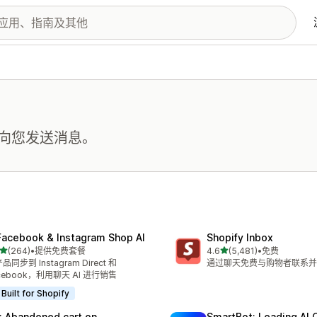
向您发送消息。
Facebook & Instagram Shop AI
Shopify Inbox
星（满分 5 星）
星（满分 5 星）
(264)
•
提供免费套餐
4.6
(5,481)
•
免费
 264 条评论
总共 5481 条评论
品同步到 Instagram Direct 和
通过聊天免费与购物者联系并
cebook，利用聊天 AI 进行销售
Built for Shopify
: Abandoned cart on
SmartBot: Leading AI 