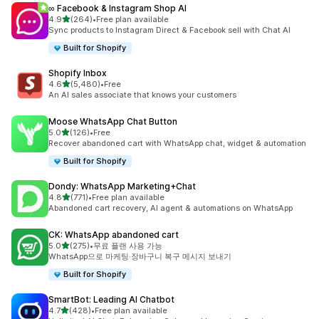
∞ Facebook & Instagram Shop AI
별 5개 중
4.9
(264)
•
Free plan available
총 리뷰 264개
Sync products to Instagram Direct & Facebook sell with Chat AI
Built for Shopify
Shopify Inbox
별 5개 중
4.6
(5,480)
•
Free
총 리뷰 5480개
An AI sales associate that knows your customers
Moose WhatsApp Chat Button
별 5개 중
5.0
(126)
•
Free
총 리뷰 126개
Recover abandoned cart with WhatsApp chat, widget & automation
Built for Shopify
Dondy: WhatsApp Marketing+Chat
별 5개 중
4.8
(771)
•
Free plan available
총 리뷰 771개
Abandoned cart recovery, AI agent & automations on WhatsApp
CK: WhatsApp abandoned cart
별 5개 중
5.0
(275)
•
무료 플랜 사용 가능
총 리뷰 275개
WhatsApp으로 마케팅·장바구니 복구 메시지 보내기
Built for Shopify
SmartBot: Leading AI Chatbot
별 5개 중
4.7
(428)
•
Free plan available
총 리뷰 428개