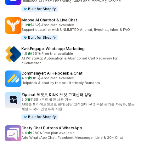
Unlimited AI Chat: Enhancing Sales and Improving Service
Built for Shopify
Moose AI Chatbot & Live Chat
별 5개 중
5.0
(452)
•
Free plan available
총 리뷰 452개
Support customer with UNLIMITED AI chat, livechat, inbox & FAQ
Built for Shopify
KwikEngage: Whatsapp Marketing
별 5개 중
4.9
(261)
•
Free trial available
총 리뷰 261개
AI WhatsApp Automation & Abandoned Cart Recovery for
eCommerce
Commslayer: AI Helpdesk & Chat
별 5개 중
4.9
(188)
•
Free plan available
총 리뷰 188개
Helpdesk & chat by the ex-Lifetimely founders
Zipchat AI챗봇 & 라이브챗 고객센터 상담
별 5개 중
5.0
(159)
•
무료 플랜 사용 가능
총 리뷰 159개
AI챗봇 & 라이브챗으로 판매·상담·고객센터·FAQ·주문 관리를 자동화, 모든
채널·다국어·연중무휴 지원
Built for Shopify
Chaty Chat Buttons & WhatsApp
별 5개 중
4.9
(289)
•
Free plan available
총 리뷰 289개
Add WhatsApp Chat, Facebook Messenger, Line & 20+ Chat