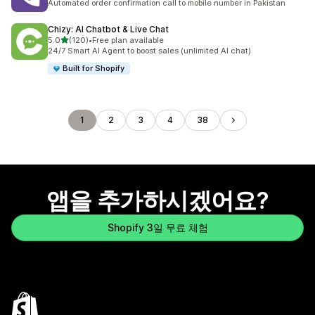
Automated order confirmation call to mobile number in Pakistan
Chizy: AI Chatbot & Live Chat
별 5개 중
5.0
(120)
•
Free plan available
총 리뷰 120개
24/7 Smart AI Agent to boost sales (unlimited AI chat)
Built for Shopify
1
2
3
4
38
앱을 추가하시겠어요?
Shopify 3일 무료 체험