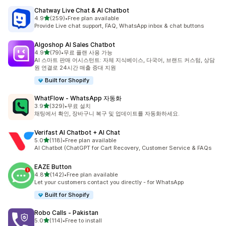
Chatway Live Chat & AI Chatbot
별 5개 중
4.9
(259)
•
Free plan available
총 리뷰 259개
Provide Live chat support, FAQ, WhatsApp inbox & chat buttons
Algoshop AI Sales Chatbot
별 5개 중
4.9
(79)
•
무료 플랜 사용 가능
총 리뷰 79개
AI 스마트 판매 어시스턴트: 자체 지식베이스, 다국어, 브랜드 커스텀, 상담
원 연결로 24시간 매출 증대 지원
Built for Shopify
WhatFlow ‑ WhatsApp 자동화
별 5개 중
3.9
(329)
•
무료 설치
총 리뷰 329개
채팅에서 확인, 장바구니 복구 및 업데이트를 자동화하세요.
Verifast AI Chatbot + AI Chat
별 5개 중
5.0
(118)
•
Free plan available
총 리뷰 118개
AI Chatbot (ChatGPT for Cart Recovery, Customer Service & FAQs
EAZE Button
별 5개 중
4.8
(142)
•
Free plan available
총 리뷰 142개
Let your customers contact you directly - for WhatsApp
Built for Shopify
Robo Calls ‑ Pakistan
별 5개 중
5.0
(114)
•
Free to install
총 리뷰 114개