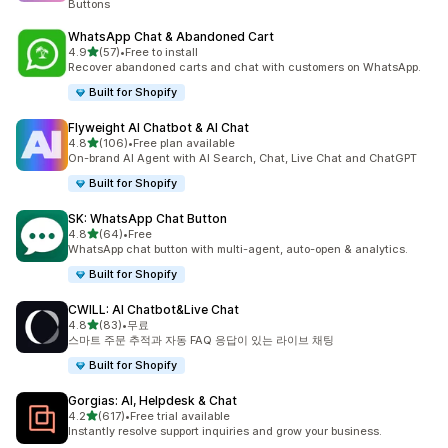
Buttons
WhatsApp Chat & Abandoned Cart
별 5개 중
4.9
(57)
•
Free to install
총 리뷰 57개
Recover abandoned carts and chat with customers on WhatsApp.
Built for Shopify
Flyweight AI Chatbot & AI Chat
별 5개 중
4.8
(106)
•
Free plan available
총 리뷰 106개
On-brand AI Agent with AI Search, Chat, Live Chat and ChatGPT
Built for Shopify
SK: WhatsApp Chat Button
별 5개 중
4.8
(64)
•
Free
총 리뷰 64개
WhatsApp chat button with multi-agent, auto-open & analytics.
Built for Shopify
CWILL: AI Chatbot&Live Chat
별 5개 중
4.8
(83)
•
무료
총 리뷰 83개
스마트 주문 추적과 자동 FAQ 응답이 있는 라이브 채팅
Built for Shopify
Gorgias: AI, Helpdesk & Chat
별 5개 중
4.2
(617)
•
Free trial available
총 리뷰 617개
Instantly resolve support inquiries and grow your business.