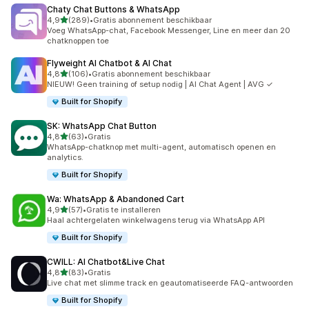
Chaty Chat Buttons & WhatsApp
van 5 sterren
4,9
(289)
•
Gratis abonnement beschikbaar
289 recensies in totaal
Voeg WhatsApp-chat, Facebook Messenger, Line en meer dan 20
chatknoppen toe
Flyweight AI Chatbot & AI Chat
van 5 sterren
4,8
(106)
•
Gratis abonnement beschikbaar
106 recensies in totaal
NIEUW! Geen training of setup nodig | AI Chat Agent | AVG ✓
Built for Shopify
SK: WhatsApp Chat Button
van 5 sterren
4,8
(63)
•
Gratis
63 recensies in totaal
WhatsApp-chatknop met multi-agent, automatisch openen en
analytics.
Built for Shopify
Wa: WhatsApp & Abandoned Cart
van 5 sterren
4,9
(57)
•
Gratis te installeren
57 recensies in totaal
Haal achtergelaten winkelwagens terug via WhatsApp API
Built for Shopify
CWILL: AI Chatbot&Live Chat
van 5 sterren
4,8
(83)
•
Gratis
83 recensies in totaal
Live chat met slimme track en geautomatiseerde FAQ-antwoorden
Built for Shopify