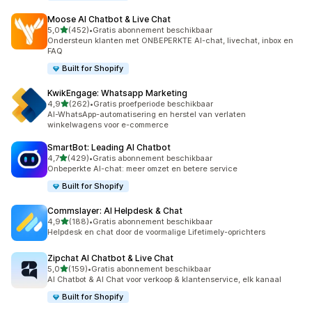
Moose AI Chatbot & Live Chat
van 5 sterren
5,0
(452)
•
Gratis abonnement beschikbaar
452 recensies in totaal
Ondersteun klanten met ONBEPERKTE AI-chat, livechat, inbox en
FAQ
Built for Shopify
KwikEngage: Whatsapp Marketing
van 5 sterren
4,9
(262)
•
Gratis proefperiode beschikbaar
262 recensies in totaal
AI-WhatsApp-automatisering en herstel van verlaten
winkelwagens voor e-commerce
SmartBot: Leading AI Chatbot
van 5 sterren
4,7
(429)
•
Gratis abonnement beschikbaar
429 recensies in totaal
Onbeperkte AI-chat: meer omzet en betere service
Built for Shopify
Commslayer: AI Helpdesk & Chat
van 5 sterren
4,9
(188)
•
Gratis abonnement beschikbaar
188 recensies in totaal
Helpdesk en chat door de voormalige Lifetimely-oprichters
Zipchat AI Chatbot & Live Chat
van 5 sterren
5,0
(159)
•
Gratis abonnement beschikbaar
159 recensies in totaal
AI Chatbot & AI Chat voor verkoop & klantenservice, elk kanaal
Built for Shopify