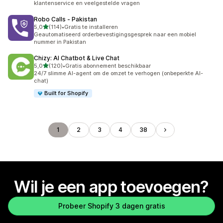
klantenservice en veelgestelde vragen
Robo Calls ‑ Pakistan
van 5 sterren
5,0
(114)
•
Gratis te installeren
114 recensies in totaal
Geautomatiseerd orderbevestigingsgesprek naar een mobiel
nummer in Pakistan
Chizy: AI Chatbot & Live Chat
van 5 sterren
5,0
(120)
•
Gratis abonnement beschikbaar
120 recensies in totaal
24/7 slimme AI-agent om de omzet te verhogen (onbeperkte AI-
chat)
Built for Shopify
1
2
3
4
38
Wil je een app toevoegen?
Probeer Shopify 3 dagen gratis