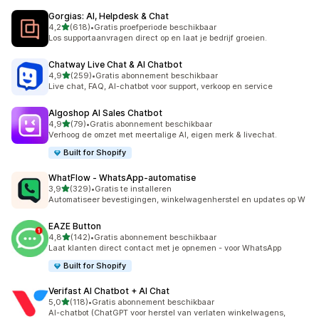
Gorgias: AI, Helpdesk & Chat
van 5 sterren
4,2
(618)
•
Gratis proefperiode beschikbaar
618 recensies in totaal
Los supportaanvragen direct op en laat je bedrijf groeien.
Chatway Live Chat & AI Chatbot
van 5 sterren
4,9
(259)
•
Gratis abonnement beschikbaar
259 recensies in totaal
Live chat, FAQ, AI-chatbot voor support, verkoop en service
Algoshop AI Sales Chatbot
van 5 sterren
4,9
(79)
•
Gratis abonnement beschikbaar
79 recensies in totaal
Verhoog de omzet met meertalige AI, eigen merk & livechat.
Built for Shopify
WhatFlow ‑ WhatsApp‑automatise
van 5 sterren
3,9
(329)
•
Gratis te installeren
329 recensies in totaal
Automatiseer bevestigingen, winkelwagenherstel en updates op W
EAZE Button
van 5 sterren
4,8
(142)
•
Gratis abonnement beschikbaar
142 recensies in totaal
Laat klanten direct contact met je opnemen - voor WhatsApp
Built for Shopify
Verifast AI Chatbot + AI Chat
van 5 sterren
5,0
(118)
•
Gratis abonnement beschikbaar
118 recensies in totaal
AI-chatbot (ChatGPT voor herstel van verlaten winkelwagens,