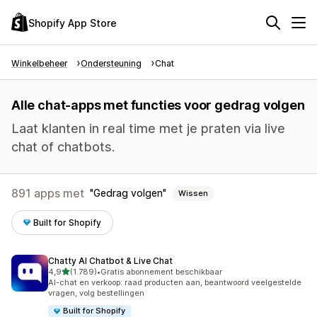
Shopify App Store
Winkelbeheer
Ondersteuning
Chat
Alle chat-apps met functies voor gedrag volgen
Laat klanten in real time met je praten via live
chat of chatbots.
891 apps met
Gedrag volgen
Wissen
Built for Shopify
Chatty AI Chatbot & Live Chat
van 5 sterren
4,9
(1.789)
•
Gratis abonnement beschikbaar
1789 recensies in totaal
AI-chat en verkoop: raad producten aan, beantwoord veelgestelde
vragen, volg bestellingen
Built for Shopify