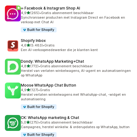
∞ Facebook & Instagram Shop AI
van 5 sterren
4,9
(265)
•
Gratis abonnement beschikbaar
265 recensies in totaal
Synchroniseer producten met Instagram Direct en Facebook en
verkoop met Chat AI
Built for Shopify
Shopify Inbox
van 5 sterren
4,6
(5.483)
•
Gratis
5483 recensies in totaal
Een AI-verkoopmedewerker die je klanten kent
Dondy: WhatsApp Marketing+Chat
van 5 sterren
4,8
(772)
•
Gratis abonnement beschikbaar
772 recensies in totaal
Herstel van verlaten winkelwagens, AI-agent en automatiseringen
op WhatsApp
Moose WhatsApp Chat Button
van 5 sterren
4,9
(127)
•
Gratis
127 recensies in totaal
Herstel verlaten winkelwagens met WhatsApp-chat, -widget en
automatisering
Built for Shopify
CK: WhatsApp marketing & Chat
van 5 sterren
5,0
(275)
•
Gratis abonnement beschikbaar
275 recensies in totaal
Campagnes, herstel winkelw. & orderupdates op WhatsApp, button
Built for Shopify