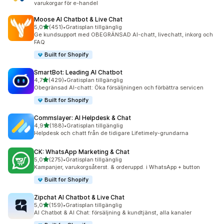
varukorgar för e-handel
Moose AI Chatbot & Live Chat
av 5 stjärnor
5,0
(451)
•
Gratisplan tillgänglig
451 recensioner totalt
Ge kundsupport med OBEGRÄNSAD AI-chatt, livechatt, inkorg och
FAQ
Built for Shopify
SmartBot: Leading AI Chatbot
av 5 stjärnor
4,7
(429)
•
Gratisplan tillgänglig
429 recensioner totalt
Obegränsad AI-chatt: Öka försäljningen och förbättra servicen
Built for Shopify
Commslayer: AI Helpdesk & Chat
av 5 stjärnor
4,9
(188)
•
Gratisplan tillgänglig
188 recensioner totalt
Helpdesk och chatt från de tidigare Lifetimely-grundarna
CK: WhatsApp Marketing & Chat
av 5 stjärnor
5,0
(275)
•
Gratisplan tillgänglig
275 recensioner totalt
Kampanjer, varukorgsåterst. & orderuppd. i WhatsApp + button
Built for Shopify
Zipchat AI Chatbot & Live Chat
av 5 stjärnor
5,0
(159)
•
Gratisplan tillgänglig
159 recensioner totalt
AI Chatbot & AI Chat: försäljning & kundtjänst, alla kanaler