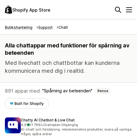
Shopify App Store
Butikshantering
Support
Chatt
Alla chattappar med funktioner för spårning av
beteenden
Med livechatt och chattbottar kan kunderna
kommunicera med dig i realtid.
891 appar med
Spårning av beteenden
Rensa
Built for Shopify
Chatty AI Chatbot & Live Chat
av 5 stjärnor
4,9
(1 788)
•
Gratisplan tillgänglig
1788 recensioner totalt
AI-chatt och försäljning: rekommendera produkter, svara på vanliga
frågor, spåra ordrar