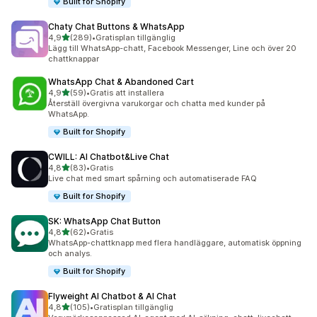
Built for Shopify
Chaty Chat Buttons & WhatsApp
av 5 stjärnor
4,9
(289)
•
Gratisplan tillgänglig
289 recensioner totalt
Lägg till WhatsApp-chatt, Facebook Messenger, Line och över 20
chattknappar
WhatsApp Chat & Abandoned Cart
av 5 stjärnor
4,9
(59)
•
Gratis att installera
59 recensioner totalt
Återställ övergivna varukorgar och chatta med kunder på
WhatsApp.
Built for Shopify
CWILL: AI Chatbot&Live Chat
av 5 stjärnor
4,8
(83)
•
Gratis
83 recensioner totalt
Live chat med smart spårning och automatiserade FAQ
Built for Shopify
SK: WhatsApp Chat Button
av 5 stjärnor
4,8
(62)
•
Gratis
62 recensioner totalt
WhatsApp-chattknapp med flera handläggare, automatisk öppning
och analys.
Built for Shopify
Flyweight AI Chatbot & AI Chat
av 5 stjärnor
4,8
(105)
•
Gratisplan tillgänglig
105 recensioner totalt