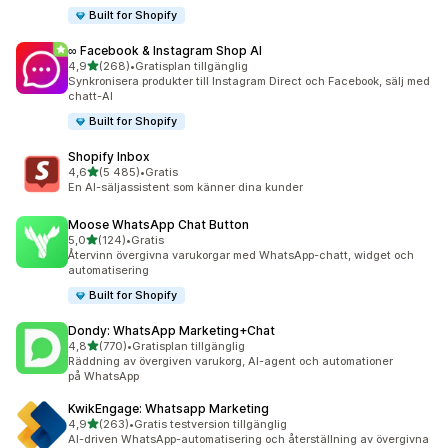
Built for Shopify
∞ Facebook & Instagram Shop AI
av 5 stjärnor
4,9
(268)
•
Gratisplan tillgänglig
268 recensioner totalt
Synkronisera produkter till Instagram Direct och Facebook, sälj med
chatt-AI
Built for Shopify
Shopify Inbox
av 5 stjärnor
4,6
(5 485)
•
Gratis
5485 recensioner totalt
En AI-säljassistent som känner dina kunder
Moose WhatsApp Chat Button
av 5 stjärnor
5,0
(124)
•
Gratis
124 recensioner totalt
Återvinn övergivna varukorgar med WhatsApp-chatt, widget och
automatisering
Built for Shopify
Dondy: WhatsApp Marketing+Chat
av 5 stjärnor
4,8
(770)
•
Gratisplan tillgänglig
770 recensioner totalt
Räddning av övergiven varukorg, AI-agent och automationer
på WhatsApp
KwikEngage: Whatsapp Marketing
av 5 stjärnor
4,9
(263)
•
Gratis testversion tillgänglig
263 recensioner totalt
AI-driven WhatsApp-automatisering och återställning av övergivna