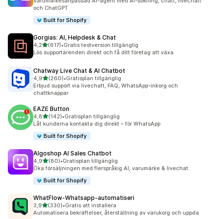
Varumärkesanpassad AI-agent med AI-sökning, chatt, livechatt
och ChatGPT
Built for Shopify
Gorgias: AI, Helpdesk & Chat
av 5 stjärnor
4,2
(617)
•
Gratis testversion tillgänglig
617 recensioner totalt
Lös supportärenden direkt och få ditt företag att växa.
Chatway Live Chat & AI Chatbot
av 5 stjärnor
4,9
(260)
•
Gratisplan tillgänglig
260 recensioner totalt
Erbjud support via livechatt, FAQ, WhatsApp-inkorg och
chattknappar
EAZE Button
av 5 stjärnor
4,8
(142)
•
Gratisplan tillgänglig
142 recensioner totalt
Låt kunderna kontakta dig direkt – för WhatsApp
Built for Shopify
Algoshop AI Sales Chatbot
av 5 stjärnor
4,9
(80)
•
Gratisplan tillgänglig
80 recensioner totalt
Öka försäljningen med flerspråkig AI, varumärke & livechat.
Built for Shopify
WhatFlow‑Whatsapp‑automatiseri
av 5 stjärnor
3,9
(330)
•
Gratis att installera
330 recensioner totalt
Automatisera bekräftelser, återställning av varukorg och uppda