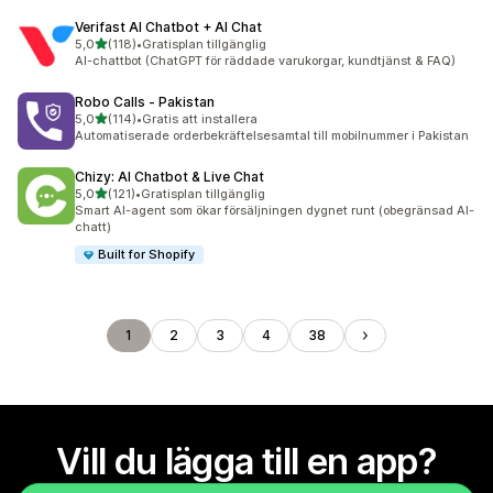
Verifast AI Chatbot + AI Chat
av 5 stjärnor
5,0
(118)
•
Gratisplan tillgänglig
118 recensioner totalt
AI-chattbot (ChatGPT för räddade varukorgar, kundtjänst & FAQ)
Robo Calls ‑ Pakistan
av 5 stjärnor
5,0
(114)
•
Gratis att installera
114 recensioner totalt
Automatiserade orderbekräftelsesamtal till mobilnummer i Pakistan
Chizy: AI Chatbot & Live Chat
av 5 stjärnor
5,0
(121)
•
Gratisplan tillgänglig
121 recensioner totalt
Smart AI-agent som ökar försäljningen dygnet runt (obegränsad AI-
chatt)
Built for Shopify
1
2
3
4
38
Vill du lägga till en app?