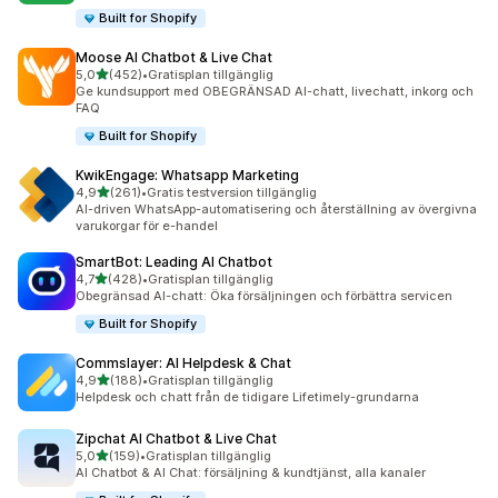
Built for Shopify
Moose AI Chatbot & Live Chat
av 5 stjärnor
5,0
(452)
•
Gratisplan tillgänglig
452 recensioner totalt
Ge kundsupport med OBEGRÄNSAD AI-chatt, livechatt, inkorg och
FAQ
Built for Shopify
KwikEngage: Whatsapp Marketing
av 5 stjärnor
4,9
(261)
•
Gratis testversion tillgänglig
261 recensioner totalt
AI-driven WhatsApp-automatisering och återställning av övergivna
varukorgar för e-handel
SmartBot: Leading AI Chatbot
av 5 stjärnor
4,7
(428)
•
Gratisplan tillgänglig
428 recensioner totalt
Obegränsad AI-chatt: Öka försäljningen och förbättra servicen
Built for Shopify
Commslayer: AI Helpdesk & Chat
av 5 stjärnor
4,9
(188)
•
Gratisplan tillgänglig
188 recensioner totalt
Helpdesk och chatt från de tidigare Lifetimely-grundarna
Zipchat AI Chatbot & Live Chat
av 5 stjärnor
5,0
(159)
•
Gratisplan tillgänglig
159 recensioner totalt
AI Chatbot & AI Chat: försäljning & kundtjänst, alla kanaler