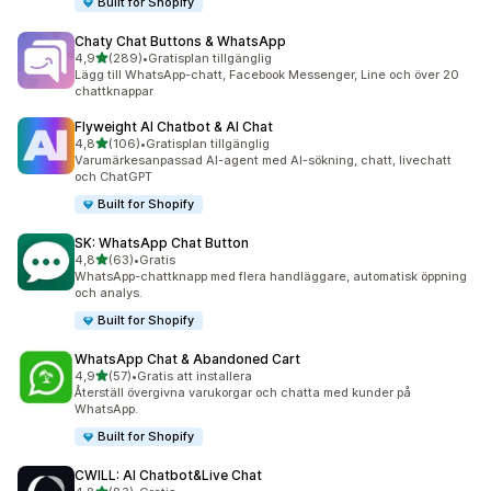
Built for Shopify
Chaty Chat Buttons & WhatsApp
av 5 stjärnor
4,9
(289)
•
Gratisplan tillgänglig
289 recensioner totalt
Lägg till WhatsApp-chatt, Facebook Messenger, Line och över 20
chattknappar
Flyweight AI Chatbot & AI Chat
av 5 stjärnor
4,8
(106)
•
Gratisplan tillgänglig
106 recensioner totalt
Varumärkesanpassad AI-agent med AI-sökning, chatt, livechatt
och ChatGPT
Built for Shopify
SK: WhatsApp Chat Button
av 5 stjärnor
4,8
(63)
•
Gratis
63 recensioner totalt
WhatsApp-chattknapp med flera handläggare, automatisk öppning
och analys.
Built for Shopify
WhatsApp Chat & Abandoned Cart
av 5 stjärnor
4,9
(57)
•
Gratis att installera
57 recensioner totalt
Återställ övergivna varukorgar och chatta med kunder på
WhatsApp.
Built for Shopify
CWILL: AI Chatbot&Live Chat