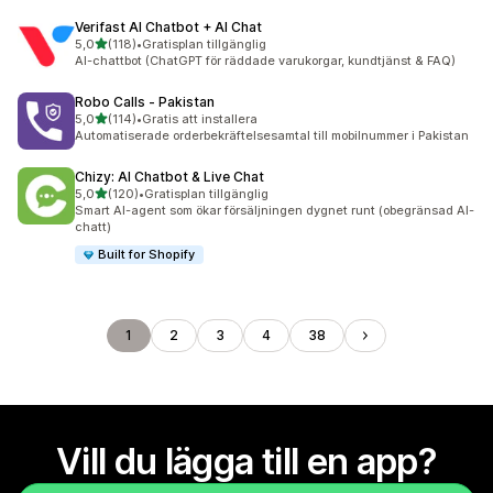
Verifast AI Chatbot + AI Chat
av 5 stjärnor
5,0
(118)
•
Gratisplan tillgänglig
118 recensioner totalt
AI-chattbot (ChatGPT för räddade varukorgar, kundtjänst & FAQ)
Robo Calls ‑ Pakistan
av 5 stjärnor
5,0
(114)
•
Gratis att installera
114 recensioner totalt
Automatiserade orderbekräftelsesamtal till mobilnummer i Pakistan
Chizy: AI Chatbot & Live Chat
av 5 stjärnor
5,0
(120)
•
Gratisplan tillgänglig
120 recensioner totalt
Smart AI-agent som ökar försäljningen dygnet runt (obegränsad AI-
chatt)
Built for Shopify
1
2
3
4
38
Vill du lägga till en app?