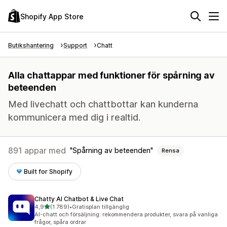
Shopify App Store
Butikshantering
Support
Chatt
Alla chattappar med funktioner för spårning av
beteenden
Med livechatt och chattbottar kan kunderna
kommunicera med dig i realtid.
891 appar med
Spårning av beteenden
Rensa
Built for Shopify
Chatty AI Chatbot & Live Chat
av 5 stjärnor
4,9
(1 789)
•
Gratisplan tillgänglig
1789 recensioner totalt
AI-chatt och försäljning: rekommendera produkter, svara på vanliga
frågor, spåra ordrar