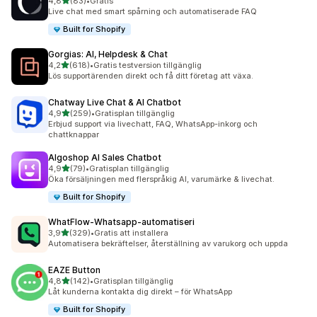
av 5 stjärnor
4,8
(83)
•
Gratis
83 recensioner totalt
Live chat med smart spårning och automatiserade FAQ
Built for Shopify
Gorgias: AI, Helpdesk & Chat
av 5 stjärnor
4,2
(618)
•
Gratis testversion tillgänglig
618 recensioner totalt
Lös supportärenden direkt och få ditt företag att växa.
Chatway Live Chat & AI Chatbot
av 5 stjärnor
4,9
(259)
•
Gratisplan tillgänglig
259 recensioner totalt
Erbjud support via livechatt, FAQ, WhatsApp-inkorg och
chattknappar
Algoshop AI Sales Chatbot
av 5 stjärnor
4,9
(79)
•
Gratisplan tillgänglig
79 recensioner totalt
Öka försäljningen med flerspråkig AI, varumärke & livechat.
Built for Shopify
WhatFlow‑Whatsapp‑automatiseri
av 5 stjärnor
3,9
(329)
•
Gratis att installera
329 recensioner totalt
Automatisera bekräftelser, återställning av varukorg och uppda
EAZE Button
av 5 stjärnor
4,8
(142)
•
Gratisplan tillgänglig
142 recensioner totalt
Låt kunderna kontakta dig direkt – för WhatsApp
Built for Shopify