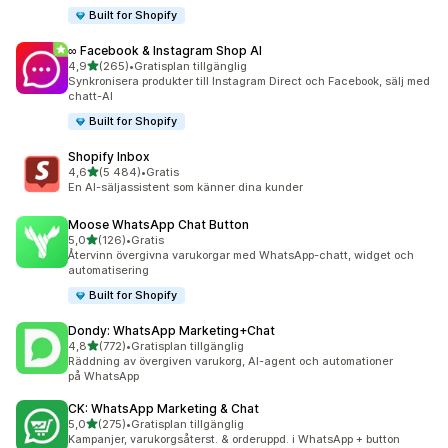
Built for Shopify
∞ Facebook & Instagram Shop AI
av 5 stjärnor
4,9
(265)
•
Gratisplan tillgänglig
265 recensioner totalt
Synkronisera produkter till Instagram Direct och Facebook, sälj med
chatt-AI
Built for Shopify
Shopify Inbox
av 5 stjärnor
4,6
(5 484)
•
Gratis
5484 recensioner totalt
En AI-säljassistent som känner dina kunder
Moose WhatsApp Chat Button
av 5 stjärnor
5,0
(126)
•
Gratis
126 recensioner totalt
Återvinn övergivna varukorgar med WhatsApp-chatt, widget och
automatisering
Built for Shopify
Dondy: WhatsApp Marketing+Chat
av 5 stjärnor
4,8
(772)
•
Gratisplan tillgänglig
772 recensioner totalt
Räddning av övergiven varukorg, AI-agent och automationer
på WhatsApp
CK: WhatsApp Marketing & Chat
av 5 stjärnor
5,0
(275)
•
Gratisplan tillgänglig
275 recensioner totalt
Kampanjer, varukorgsåterst. & orderuppd. i WhatsApp + button