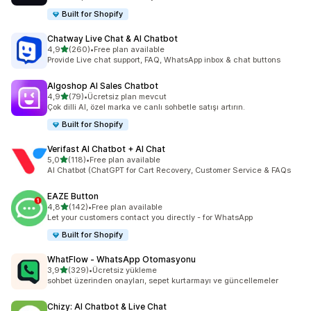
Built for Shopify
Chatway Live Chat & AI Chatbot
5 yıldız üzerinden
4,9
(260)
•
Free plan available
toplam 260 değerlendirme
Provide Live chat support, FAQ, WhatsApp inbox & chat buttons
Algoshop AI Sales Chatbot
5 yıldız üzerinden
4,9
(79)
•
Ücretsiz plan mevcut
toplam 79 değerlendirme
Çok dilli AI, özel marka ve canlı sohbetle satışı artırın.
Built for Shopify
Verifast AI Chatbot + AI Chat
5 yıldız üzerinden
5,0
(118)
•
Free plan available
toplam 118 değerlendirme
AI Chatbot (ChatGPT for Cart Recovery, Customer Service & FAQs
EAZE Button
5 yıldız üzerinden
4,8
(142)
•
Free plan available
toplam 142 değerlendirme
Let your customers contact you directly - for WhatsApp
Built for Shopify
WhatFlow ‑ WhatsApp Otomasyonu
5 yıldız üzerinden
3,9
(329)
•
Ücretsiz yükleme
toplam 329 değerlendirme
sohbet üzerinden onayları, sepet kurtarmayı ve güncellemeler
Chizy: AI Chatbot & Live Chat