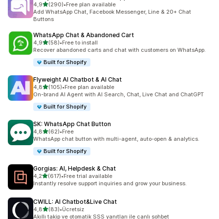
5 yıldız üzerinden
4,9
(290)
•
Free plan available
toplam 290 değerlendirme
Add WhatsApp Chat, Facebook Messenger, Line & 20+ Chat
Buttons
WhatsApp Chat & Abandoned Cart
5 yıldız üzerinden
4,9
(58)
•
Free to install
toplam 58 değerlendirme
Recover abandoned carts and chat with customers on WhatsApp.
Built for Shopify
Flyweight AI Chatbot & AI Chat
5 yıldız üzerinden
4,8
(105)
•
Free plan available
toplam 105 değerlendirme
On-brand AI Agent with AI Search, Chat, Live Chat and ChatGPT
Built for Shopify
SK: WhatsApp Chat Button
5 yıldız üzerinden
4,8
(62)
•
Free
toplam 62 değerlendirme
WhatsApp chat button with multi-agent, auto-open & analytics.
Built for Shopify
Gorgias: AI, Helpdesk & Chat
5 yıldız üzerinden
4,2
(617)
•
Free trial available
toplam 617 değerlendirme
Instantly resolve support inquiries and grow your business.
CWILL: AI Chatbot&Live Chat
5 yıldız üzerinden
4,8
(83)
•
Ücretsiz
toplam 83 değerlendirme
Akıllı takip ve otomatik SSS yanıtları ile canlı sohbet