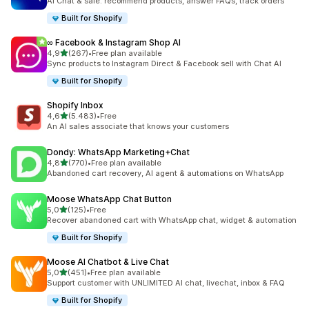
AI Chat & sale: recommend products, answer FAQs, track orders
Built for Shopify
∞ Facebook & Instagram Shop AI
5 yıldız üzerinden
4,9
(267)
•
Free plan available
toplam 267 değerlendirme
Sync products to Instagram Direct & Facebook sell with Chat AI
Built for Shopify
Shopify Inbox
5 yıldız üzerinden
4,6
(5.483)
•
Free
toplam 5483 değerlendirme
An AI sales associate that knows your customers
Dondy: WhatsApp Marketing+Chat
5 yıldız üzerinden
4,8
(770)
•
Free plan available
toplam 770 değerlendirme
Abandoned cart recovery, AI agent & automations on WhatsApp
Moose WhatsApp Chat Button
5 yıldız üzerinden
5,0
(125)
•
Free
toplam 125 değerlendirme
Recover abandoned cart with WhatsApp chat, widget & automation
Built for Shopify
Moose AI Chatbot & Live Chat
5 yıldız üzerinden
5,0
(451)
•
Free plan available
toplam 451 değerlendirme
Support customer with UNLIMITED AI chat, livechat, inbox & FAQ
Built for Shopify