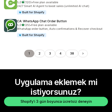
5 yıldız üzerinden
5,0
(120)
•
Free plan available
toplam 120 değerlendirme
24/7 Smart AI Agent to boost sales (unlimited AI chat)
Built for Shopify
CA: WhatsApp Chat Order Button
5 yıldız üzerinden
5,0
(25)
•
Free plan available
toplam 25 değerlendirme
WhatsApp order button, Auto confirmations & Recover checkout
Built for Shopify
1
2
3
4
38
Uygulama eklemek mi
istiyorsunuz?
Shopify'ı 3 gün boyunca ücretsiz deneyin