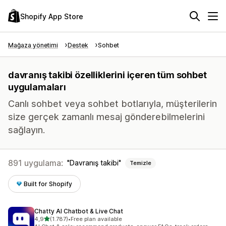
Shopify App Store
Mağaza yönetimi
Destek
Sohbet
davranış takibi özelliklerini içeren tüm sohbet
uygulamaları
Canlı sohbet veya sohbet botlarıyla, müşterilerin
size gerçek zamanlı mesaj gönderebilmelerini
sağlayın.
891 uygulama:
Davranış takibi
Temizle
Built for Shopify
Chatty AI Chatbot & Live Chat
5 yıldız üzerinden
4,9
(1.787)
•
Free plan available
toplam 1787 değerlendirme