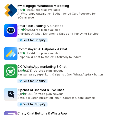
KwikEngage: Whatsapp Marketing
5 yıldız üzerinden
4,9
(262)
•
Free trial available
toplam 262 değerlendirme
AI WhatsApp Automation & Abandoned Cart Recovery for
eCommerce
SmartBot: Leading AI Chatbot
5 yıldız üzerinden
4,7
(428)
•
Free plan available
toplam 428 değerlendirme
Unlimited AI Chat: Enhancing Sales and Improving Service
Built for Shopify
Commslayer: AI Helpdesk & Chat
5 yıldız üzerinden
4,9
(188)
•
Free plan available
toplam 188 değerlendirme
Helpdesk & chat by the ex-Lifetimely founders
CK: WhatsApp marketing & Chat
5 yıldız üzerinden
5,0
(275)
•
Ücretsiz plan mevcut
toplam 275 değerlendirme
Kampanyalar, sepet kurt. & sipariş günc. WhatsApp’ta + button
Built for Shopify
Zipchat AI Chatbot & Live Chat
5 yıldız üzerinden
5,0
(159)
•
Ücretsiz plan mevcut
toplam 159 değerlendirme
Satış & müşteri hizmetleri için AI Chatbot & canlı destek
Built for Shopify
Chaty Chat Buttons & WhatsApp