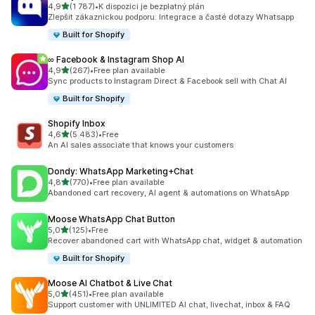
z 5 hvězd
4,9
(1 787)
•
K dispozici je bezplatný plán
Celkový počet recenzí: 1787
Zlepšit zákaznickou podporu: Integrace a časté dotazy Whatsapp
Built for Shopify
∞ Facebook & Instagram Shop AI
z 5 hvězd
4,9
(267)
•
Free plan available
Celkový počet recenzí: 267
Sync products to Instagram Direct & Facebook sell with Chat AI
Built for Shopify
Shopify Inbox
z 5 hvězd
4,6
(5 483)
•
Free
Celkový počet recenzí: 5483
An AI sales associate that knows your customers
Dondy: WhatsApp Marketing+Chat
z 5 hvězd
4,8
(770)
•
Free plan available
Celkový počet recenzí: 770
Abandoned cart recovery, AI agent & automations on WhatsApp
Moose WhatsApp Chat Button
z 5 hvězd
5,0
(125)
•
Free
Celkový počet recenzí: 125
Recover abandoned cart with WhatsApp chat, widget & automation
Built for Shopify
Moose AI Chatbot & Live Chat
z 5 hvězd
5,0
(451)
•
Free plan available
Celkový počet recenzí: 451
Support customer with UNLIMITED AI chat, livechat, inbox & FAQ