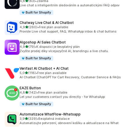
z 5 hvězd
4,8
(83)
•
Zdarma
Celkový počet recenzí: 83
Live chat s inteligentním sledováním a automatickými FAQ odpov
Built for Shopify
Chatway Live Chat & AI Chatbot
z 5 hvězd
4,9
(260)
•
Free plan available
Celkový počet recenzí: 260
Provide Live chat support, FAQ, WhatsApp inbox & chat buttons
Algoshop AI Sales Chatbot
z 5 hvězd
4,9
(79)
•
K dispozici je bezplatný plán
Celkový počet recenzí: 79
Zvyšte prodej díky vícejazyčné AI, brandingu a live chatu.
Built for Shopify
Verifast AI Chatbot + AI Chat
z 5 hvězd
5,0
(118)
•
Free plan available
Celkový počet recenzí: 118
AI Chatbot (ChatGPT for Cart Recovery, Customer Service & FAQs
EAZE Button
z 5 hvězd
4,8
(142)
•
Free plan available
Celkový počet recenzí: 142
Let your customers contact you directly - for WhatsApp
Built for Shopify
Automatizace WhatFlow‑Whatsapp
z 5 hvězd
3,9
(329)
•
Bezplatná instalace
Celkový počet recenzí: 329
Automatizujte potvrzení, obnovení košíku a aktualizace na What