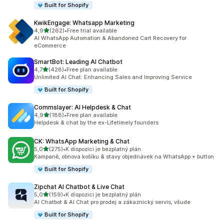
Built for Shopify
KwikEngage: Whatsapp Marketing
z 5 hvězd
4,9
(262)
•
Free trial available
Celkový počet recenzí: 262
AI WhatsApp Automation & Abandoned Cart Recovery for
eCommerce
SmartBot: Leading AI Chatbot
z 5 hvězd
4,7
(428)
•
Free plan available
Celkový počet recenzí: 428
Unlimited AI Chat: Enhancing Sales and Improving Service
Built for Shopify
Commslayer: AI Helpdesk & Chat
z 5 hvězd
4,9
(188)
•
Free plan available
Celkový počet recenzí: 188
Helpdesk & chat by the ex-Lifetimely founders
CK: WhatsApp Marketing & Chat
z 5 hvězd
5,0
(275)
•
K dispozici je bezplatný plán
Celkový počet recenzí: 275
Kampaně, obnova košíku & stavy objednávek na WhatsApp + button
Built for Shopify
Zipchat AI Chatbot & Live Chat
z 5 hvězd
5,0
(159)
•
K dispozici je bezplatný plán
Celkový počet recenzí: 159
AI Chatbot & AI Chat pro prodej a zákaznický servis, všude
Built for Shopify