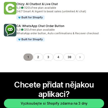
Chizy: AI Chatbot & Live Chat
z 5 hvězd
5,0
(120)
•
Free plan available
Celkový počet recenzí: 120
24/7 Smart AI Agent to boost sales (unlimited AI chat)
Built for Shopify
CA: WhatsApp Chat Order Button
z 5 hvězd
5,0
(25)
•
Free plan available
Celkový počet recenzí: 25
WhatsApp order button, Auto confirmations & Recover checkout
Built for Shopify
1
2
3
4
38
Chcete přidat nějakou
aplikaci?
Vyzkoušejte si Shopify zdarma na 3 dny