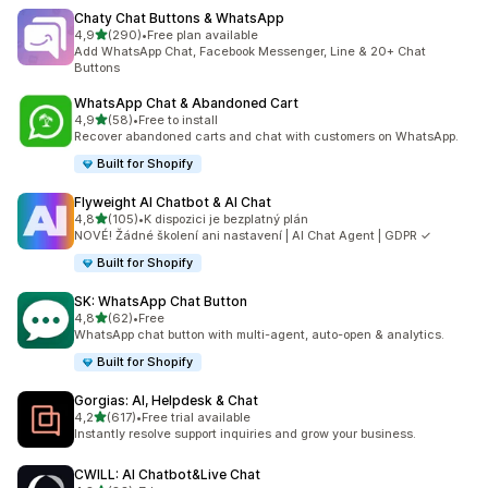
Chaty Chat Buttons & WhatsApp
z 5 hvězd
4,9
(290)
•
Free plan available
Celkový počet recenzí: 290
Add WhatsApp Chat, Facebook Messenger, Line & 20+ Chat
Buttons
WhatsApp Chat & Abandoned Cart
z 5 hvězd
4,9
(58)
•
Free to install
Celkový počet recenzí: 58
Recover abandoned carts and chat with customers on WhatsApp.
Built for Shopify
Flyweight AI Chatbot & AI Chat
z 5 hvězd
4,8
(105)
•
K dispozici je bezplatný plán
Celkový počet recenzí: 105
NOVÉ! Žádné školení ani nastavení | AI Chat Agent | GDPR ✓
Built for Shopify
SK: WhatsApp Chat Button
z 5 hvězd
4,8
(62)
•
Free
Celkový počet recenzí: 62
WhatsApp chat button with multi-agent, auto-open & analytics.
Built for Shopify
Gorgias: AI, Helpdesk & Chat
z 5 hvězd
4,2
(617)
•
Free trial available
Celkový počet recenzí: 617
Instantly resolve support inquiries and grow your business.
CWILL: AI Chatbot&Live Chat