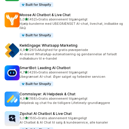
Built for Shopify
Moose AI Chatbot & Live Chat
ud af 5 stjerner
5,0
(452)
•
Gratis abonnement tilgængeligt
452 anmeldelser i alt
Hjælp kunderne med UBEGRÆNSET AI-chat, livechat, indbakke og
FAQ
Built for Shopify
KwikEngage: Whatsapp Marketing
ud af 5 stjerner
4,9
(261)
•
Mulighed for gratis prøveperiode
261 anmeldelser i alt
AI-drevet WhatsApp-automatisering og gendannelse af forladt
indkøbskurv til e-handel
SmartBot: Leading AI Chatbot
ud af 5 stjerner
4,7
(429)
•
Gratis abonnement tilgængeligt
429 anmeldelser i alt
Ubegrænset AI-chat: Øger salget og forbedrer servicen
Built for Shopify
Commslayer: AI Helpdesk & Chat
ud af 5 stjerner
4,9
(188)
•
Gratis abonnement tilgængeligt
188 anmeldelser i alt
Helpdesk og chat fra de tidligere Lifetimely-grundlæggere
Zipchat AI Chatbot & Live Chat
ud af 5 stjerner
5,0
(159)
•
Gratis abonnement tilgængeligt
159 anmeldelser i alt
AI Chatbot & AI Chat til salg & kundeservice, alle kanaler