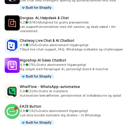
Live chat med intelligent sporing og automatiserede FAQ-svar
Built for Shopify
Gorgias: AI, Helpdesk & Chat
ud af 5 stjerner
4,2
(618)
•
Mulighed for gratis prøveperiode
618 anmeldelser i alt
Løs supporthenvendelser med det samme, og skab vækst i din
virksomhed.
Chatway Live Chat & AI Chatbot
ud af 5 stjerner
4,9
(259)
•
Gratis abonnement tilgængeligt
259 anmeldelser i alt
Tilbyd live chat-support, FAQ, WhatsApp-indbakke og chatknapper
Algoshop AI Sales Chatbot
ud af 5 stjerner
4,9
(79)
•
Gratis abonnement tilgængeligt
79 anmeldelser i alt
Øg salget med flersproget AI, personligt brand & livechat.
Built for Shopify
WhatFlow ‑ WhatsApp‑automatise
ud af 5 stjerner
3,9
(329)
•
Gratis at installere
329 anmeldelser i alt
Automatiser bekræftelser, gendannelse af indkøbskurve og opdat
EAZE Button
ud af 5 stjerner
4,8
(142)
•
Gratis abonnement tilgængeligt
142 anmeldelser i alt
Lad dine kunder kontakte dig direkte – til WhatsApp
Built for Shopify