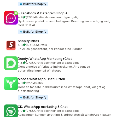
Built for Shopify
∞ Facebook & Instagram Shop AI
ud af 5 stjerner
4,9
(265)
•
Gratis abonnement tilgængeligt
265 anmeldelser i alt
Synkroniser produkter med Instagram Direct og Facebook, og sælg
med Chat AI
Built for Shopify
Shopify Inbox
ud af 5 stjerner
4,6
(5.484)
•
Gratis
5484 anmeldelser i alt
En AI-salgsassistent, der kender dine kunder
Dondy: WhatsApp Marketing+Chat
ud af 5 stjerner
4,8
(773)
•
Gratis abonnement tilgængeligt
773 anmeldelser i alt
Gendannelse af forladte indkøbskurve, AI-agent og
automatiseringer på WhatsApp
Moose WhatsApp Chat Button
ud af 5 stjerner
4,9
(127)
•
Gratis
127 anmeldelser i alt
Gendan forladte indkøbskurve med WhatsApp-chat, widget og
automatisering
Built for Shopify
CK: WhatsApp marketing & Chat
ud af 5 stjerner
5,0
(275)
•
Gratis abonnement tilgængeligt
275 anmeldelser i alt
Kampagner, kurvgenopretning & ordrestatus på WhatsApp + button