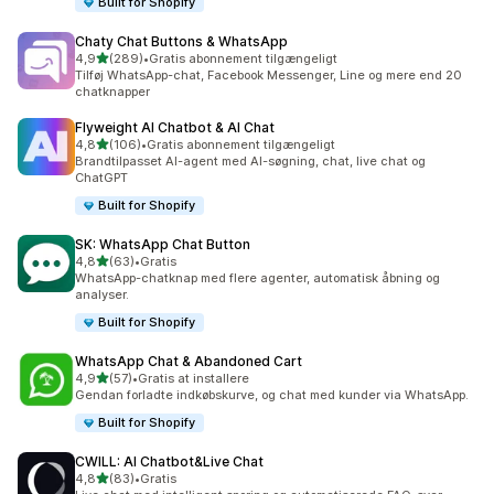
Built for Shopify
Chaty Chat Buttons & WhatsApp
ud af 5 stjerner
4,9
(289)
•
Gratis abonnement tilgængeligt
289 anmeldelser i alt
Tilføj WhatsApp-chat, Facebook Messenger, Line og mere end 20
chatknapper
Flyweight AI Chatbot & AI Chat
ud af 5 stjerner
4,8
(106)
•
Gratis abonnement tilgængeligt
106 anmeldelser i alt
Brandtilpasset AI-agent med AI-søgning, chat, live chat og
ChatGPT
Built for Shopify
SK: WhatsApp Chat Button
ud af 5 stjerner
4,8
(63)
•
Gratis
63 anmeldelser i alt
WhatsApp-chatknap med flere agenter, automatisk åbning og
analyser.
Built for Shopify
WhatsApp Chat & Abandoned Cart
ud af 5 stjerner
4,9
(57)
•
Gratis at installere
57 anmeldelser i alt
Gendan forladte indkøbskurve, og chat med kunder via WhatsApp.
Built for Shopify
CWILL: AI Chatbot&Live Chat
ud af 5 stjerner
4,8
(83)
•
Gratis
83 anmeldelser i alt