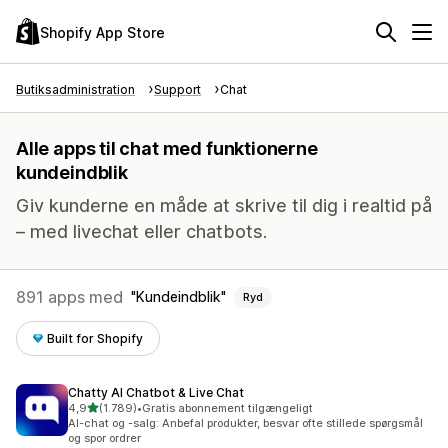
Shopify App Store
Butiksadministration
Support
Chat
Alle apps til chat med funktionerne
kundeindblik
Giv kunderne en måde at skrive til dig i realtid på
– med livechat eller chatbots.
891 apps med
Kundeindblik
Ryd
Built for Shopify
Chatty AI Chatbot & Live Chat
ud af 5 stjerner
4,9
(1.789)
•
Gratis abonnement tilgængeligt
1789 anmeldelser i alt
AI-chat og -salg: Anbefal produkter, besvar ofte stillede spørgsmål
og spor ordrer