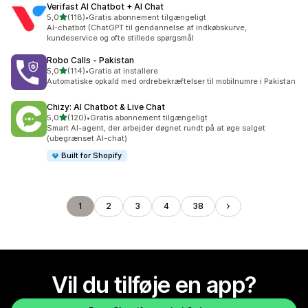
Verifast AI Chatbot + AI Chat
ud af 5 stjerner
5,0
(118)
•
Gratis abonnement tilgængeligt
118 anmeldelser i alt
AI-chatbot (ChatGPT til gendannelse af indkøbskurve,
kundeservice og ofte stillede spørgsmål
Robo Calls ‑ Pakistan
ud af 5 stjerner
5,0
(114)
•
Gratis at installere
114 anmeldelser i alt
Automatiske opkald med ordrebekræftelser til mobilnumre i Pakistan
Chizy: AI Chatbot & Live Chat
ud af 5 stjerner
5,0
(120)
•
Gratis abonnement tilgængeligt
120 anmeldelser i alt
Smart AI-agent, der arbejder døgnet rundt på at øge salget
(ubegrænset AI-chat)
Built for Shopify
1
2
3
4
38
Vil du tilføje en app?