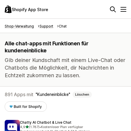
Shopify App Store
Shop-Verwaltung
Support
Chat
Alle chat-apps mit Funktionen für
kundeneinblicke
Gib deiner Kundschaft mit einem Live-Chat oder
Chatbots die Möglichkeit, dir Nachrichten in
Echtzeit zukommen zu lassen.
891 Apps mit
Kundeneinblicke
Löschen
Built for Shopify
Chatty AI Chatbot & Live Chat
von 5 Sternen
4,9
(1.787)
•
Kostenloser Plan verfügbar
1787 Rezensionen insgesamt