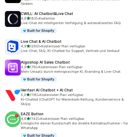
fördern.
CWILL: AI Chatbot&Live Chat
von 5 Sternen
4,8
(83)
•
Kostenlos
83 Rezensionen insgesamt
Live-Chat mit intelligenter Verfolgung & automatisierten FAQ
Built for Shopify
Live Chat & AI Chatbot
von 5 Sternen
4,9
(260)
•
Kostenloser Plan verfügbar
260 Rezensionen insgesamt
Live-Chat, FAQ, KI-Chatbot für Support, Vertrieb und Verkauf
Algoshop AI Sales Chatbot
von 5 Sternen
4,9
(79)
•
Kostenloser Plan verfügbar
79 Rezensionen insgesamt
Mehr Umsatz durch mehrsprachige KI, Branding & Live-Chat.
Built for Shopify
Verifast AI Chatbot + AI Chat
von 5 Sternen
5,0
(118)
•
Kostenloser Plan verfügbar
118 Rezensionen insgesamt
KI-Chatbot (ChatGPT für Warenkorb-Rettung, Kundenservice &
FAQs)
EAZE Button
von 5 Sternen
4,8
(142)
•
Kostenloser Plan verfügbar
142 Rezensionen insgesamt
Ermögliche deiner Kundschaft die direkte Kontaktaufnahme – für
WhatsApp
Built for Shopify