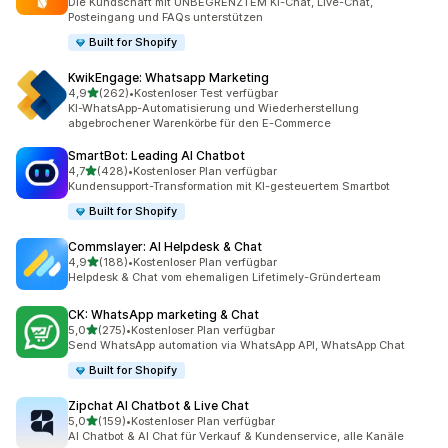
Die Kundschaft mit UNBEGRENZTEM KI-Chat, Live-Chat,
Posteingang und FAQs unterstützen
Built for Shopify
KwikEngage: Whatsapp Marketing
von 5 Sternen
4,9
(262)
•
Kostenloser Test verfügbar
262 Rezensionen insgesamt
KI-WhatsApp-Automatisierung und Wiederherstellung
abgebrochener Warenkörbe für den E-Commerce
SmartBot: Leading AI Chatbot
von 5 Sternen
4,7
(428)
•
Kostenloser Plan verfügbar
428 Rezensionen insgesamt
Kundensupport-Transformation mit KI-gesteuertem Smartbot
Built for Shopify
Commslayer: AI Helpdesk & Chat
von 5 Sternen
4,9
(188)
•
Kostenloser Plan verfügbar
188 Rezensionen insgesamt
Helpdesk & Chat vom ehemaligen Lifetimely-Gründerteam
CK: WhatsApp marketing & Chat
von 5 Sternen
5,0
(275)
•
Kostenloser Plan verfügbar
275 Rezensionen insgesamt
Send WhatsApp automation via WhatsApp API, WhatsApp Chat
Built for Shopify
Zipchat AI Chatbot & Live Chat
von 5 Sternen
5,0
(159)
•
Kostenloser Plan verfügbar
159 Rezensionen insgesamt
AI Chatbot & AI Chat für Verkauf & Kundenservice, alle Kanäle