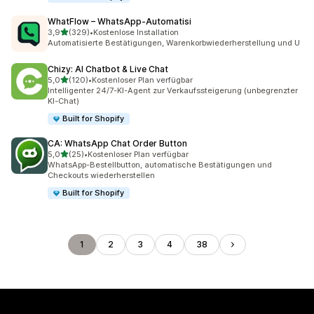
WhatFlow – WhatsApp‑Automatisi
von 5 Sternen
3,9
(329)
•
Kostenlose Installation
329 Rezensionen insgesamt
Automatisierte Bestätigungen, Warenkorbwiederherstellung und U
Chizy: AI Chatbot & Live Chat
von 5 Sternen
5,0
(120)
•
Kostenloser Plan verfügbar
120 Rezensionen insgesamt
Intelligenter 24/7-KI-Agent zur Verkaufssteigerung (unbegrenzter
KI-Chat)
Built for Shopify
CA: WhatsApp Chat Order Button
von 5 Sternen
5,0
(25)
•
Kostenloser Plan verfügbar
25 Rezensionen insgesamt
WhatsApp-Bestellbutton, automatische Bestätigungen und
Checkouts wiederherstellen
Built for Shopify
1
2
3
4
38