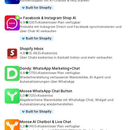
Kundensupport mit KI-Chatbot & FAQ stärken
Built for Shopify
∞ Facebook & Instagram Shop AI
von 5 Sternen
4,9
(267)
•
Kostenloser Plan verfügbar
267 Rezensionen insgesamt
Produkte mit Instagram Direct und Facebook synchronisieren und
über Chat-KI verkaufen
Built for Shopify
Shopify Inbox
von 5 Sternen
4,6
(5.483)
•
Kostenlos
5483 Rezensionen insgesamt
Über Chats kostenlos in Kontakt treten und mehr verkaufen
Dondy: WhatsApp Marketing+Chat
von 5 Sternen
4,8
(770)
•
Kostenloser Plan verfügbar
770 Rezensionen insgesamt
Wiederherstellung verlassener Warenkörbe, KI-Agent und
Automatisierungen über WhatsApp
Moose WhatsApp Chat Button
von 5 Sternen
5,0
(125)
•
Kostenlos
125 Rezensionen insgesamt
Abgebrochene Warenkörbe mit WhatsApp-Chat, Widget und
Automatisierung wiederherstellen
Built for Shopify
Moose AI Chatbot & Live Chat
von 5 Sternen
5,0
(451)
•
Kostenloser Plan verfügbar
451 Rezensionen insgesamt