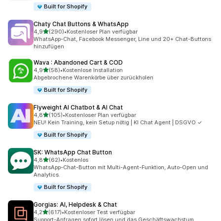
Built for Shopify
Chaty Chat Buttons & WhatsApp
von 5 Sternen
4,9
(290)
•
Kostenloser Plan verfügbar
290 Rezensionen insgesamt
WhatsApp-Chat, Facebook Messenger, Line und 20+ Chat-Buttons
hinzufügen
Wava : Abandoned Cart & COD
von 5 Sternen
4,9
(58)
•
Kostenlose Installation
58 Rezensionen insgesamt
Abgebrochene Warenkörbe über zurückholen
Built for Shopify
Flyweight AI Chatbot & AI Chat
von 5 Sternen
4,8
(105)
•
Kostenloser Plan verfügbar
105 Rezensionen insgesamt
NEU! Kein Training, kein Setup nötig | KI Chat Agent | DSGVO ✓
Built for Shopify
SK: WhatsApp Chat Button
von 5 Sternen
4,8
(62)
•
Kostenlos
62 Rezensionen insgesamt
WhatsApp-Chat-Button mit Multi-Agent-Funktion, Auto-Open und
Analytics.
Built for Shopify
Gorgias: AI, Helpdesk & Chat
von 5 Sternen
4,2
(617)
•
Kostenloser Test verfügbar
617 Rezensionen insgesamt
Support-Anfragen sofort lösen und das Geschäftswachstum