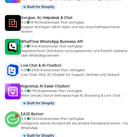
Built for Shopify
Gorgias: AI, Helpdesk & Chat
von 5 Sternen
4,2
(616)
•
Kostenloser Test verfügbar
616 Rezensionen insgesamt
Support-Anfragen sofort lösen und das Geschäftswachstum
fördern.
WhatFlow WhatsApp Business API
von 5 Sternen
5,0
(44)
•
Kostenloser Test verfügbar
44 Rezensionen insgesamt
Abgebrochene Checkouts zurückgewinnen und Bestell-Updates
über WhatsApp senden
Live Chat & AI Chatbot
von 5 Sternen
4,9
(259)
•
Kostenloser Plan verfügbar
259 Rezensionen insgesamt
Live-Chat, FAQ, KI-Chatbot für Support, Vertrieb und Verkauf
Algoshop AI Sales Chatbot
von 5 Sternen
4,9
(79)
•
Kostenloser Plan verfügbar
79 Rezensionen insgesamt
Mehr Umsatz durch mehrsprachige KI, Branding & Live-Chat.
Built for Shopify
EAZE Button
von 5 Sternen
4,8
(142)
•
Kostenloser Plan verfügbar
142 Rezensionen insgesamt
Ermögliche deiner Kundschaft die direkte Kontaktaufnahme – für
WhatsApp
Built for Shopify