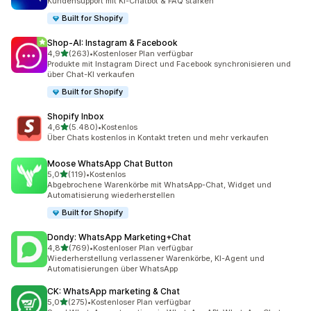
Kundensupport mit KI-Chatbot & FAQ stärken
Built for Shopify
Shop‑AI: Instagram & Facebook
von 5 Sternen
4,9
(263)
•
Kostenloser Plan verfügbar
263 Rezensionen insgesamt
Produkte mit Instagram Direct und Facebook synchronisieren und
über Chat-KI verkaufen
Built for Shopify
Shopify Inbox
von 5 Sternen
4,6
(5.480)
•
Kostenlos
5480 Rezensionen insgesamt
Über Chats kostenlos in Kontakt treten und mehr verkaufen
Moose WhatsApp Chat Button
von 5 Sternen
5,0
(119)
•
Kostenlos
119 Rezensionen insgesamt
Abgebrochene Warenkörbe mit WhatsApp-Chat, Widget und
Automatisierung wiederherstellen
Built for Shopify
Dondy: WhatsApp Marketing+Chat
von 5 Sternen
4,8
(769)
•
Kostenloser Plan verfügbar
769 Rezensionen insgesamt
Wiederherstellung verlassener Warenkörbe, KI-Agent und
Automatisierungen über WhatsApp
CK: WhatsApp marketing & Chat
von 5 Sternen
5,0
(275)
•
Kostenloser Plan verfügbar
275 Rezensionen insgesamt