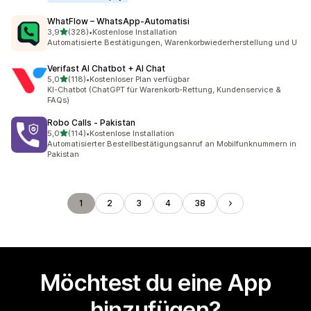
WhatFlow – WhatsApp‑Automatisi
von 5 Sternen
3,9
(328)
•
Kostenlose Installation
328 Rezensionen insgesamt
Automatisierte Bestätigungen, Warenkorbwiederherstellung und U
Verifast AI Chatbot + AI Chat
von 5 Sternen
5,0
(118)
•
Kostenloser Plan verfügbar
118 Rezensionen insgesamt
KI-Chatbot (ChatGPT für Warenkorb-Rettung, Kundenservice &
FAQs)
Robo Calls ‑ Pakistan
von 5 Sternen
5,0
(114)
•
Kostenlose Installation
114 Rezensionen insgesamt
Automatisierter Bestellbestätigungsanruf an Mobilfunknummern in
Pakistan
1
2
3
4
38
Möchtest du eine App
hinzufügen?