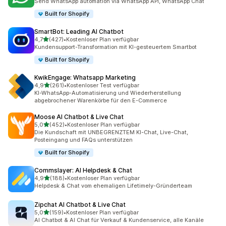
Send WhatsApp automation via WhatsApp API, WhatsApp Chat
Built for Shopify
SmartBot: Leading AI Chatbot
von 5 Sternen
4,7
(427)
•
Kostenloser Plan verfügbar
427 Rezensionen insgesamt
Kundensupport-Transformation mit KI-gesteuertem Smartbot
Built for Shopify
KwikEngage: Whatsapp Marketing
von 5 Sternen
4,9
(261)
•
Kostenloser Test verfügbar
261 Rezensionen insgesamt
KI-WhatsApp-Automatisierung und Wiederherstellung
abgebrochener Warenkörbe für den E-Commerce
Moose AI Chatbot & Live Chat
von 5 Sternen
5,0
(452)
•
Kostenloser Plan verfügbar
452 Rezensionen insgesamt
Die Kundschaft mit UNBEGRENZTEM KI-Chat, Live-Chat,
Posteingang und FAQs unterstützen
Built for Shopify
Commslayer: AI Helpdesk & Chat
von 5 Sternen
4,9
(188)
•
Kostenloser Plan verfügbar
188 Rezensionen insgesamt
Helpdesk & Chat vom ehemaligen Lifetimely-Gründerteam
Zipchat AI Chatbot & Live Chat
von 5 Sternen
5,0
(159)
•
Kostenloser Plan verfügbar
159 Rezensionen insgesamt
AI Chatbot & AI Chat für Verkauf & Kundenservice, alle Kanäle