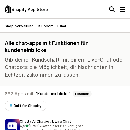
Shopify App Store
Shop-Verwaltung
Support
Chat
Alle chat-apps mit Funktionen für
kundeneinblicke
Gib deiner Kundschaft mit einem Live-Chat oder
Chatbots die Möglichkeit, dir Nachrichten in
Echtzeit zukommen zu lassen.
892 Apps mit
Kundeneinblicke
Löschen
Built for Shopify
Chatty AI Chatbot & Live Chat
von 5 Sternen
4,9
(1.792)
•
Kostenloser Plan verfügbar
1792 Rezensionen insgesamt