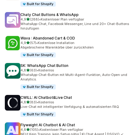
Built for Shopify
Chaty Chat Buttons & WhatsApp
von 5 Sternen
4,9
(288)
•
Kostenloser Plan verfügbar
288 Rezensionen insgesamt
WhatsApp-Chat, Facebook Messenger, Line und 20+ Chat-Buttons
hinzufügen
Wava : Abandoned Cart & COD
von 5 Sternen
4,9
(57)
•
Kostenlose Installation
57 Rezensionen insgesamt
Abgebrochene Warenkörbe über zurückholen
Built for Shopify
SK: WhatsApp Chat Button
von 5 Sternen
4,8
(63)
•
Kostenlos
63 Rezensionen insgesamt
WhatsApp-Chat-Button mit Multi-Agent-Funktion, Auto-Open und
Analytics.
Built for Shopify
CWILL: AI Chatbot&Live Chat
von 5 Sternen
4,8
(83)
•
Kostenlos
83 Rezensionen insgesamt
Live-Chat mit intelligenter Verfolgung & automatisierten FAQ
Built for Shopify
Flyweight AI Chatbot & AI Chat
von 5 Sternen
4,8
(105)
•
Kostenloser Plan verfügbar
105 Rezensionen insgesamt
NEU! Kein Training, kein Setup nötig | KI Chat Agent | DSGVO ✓