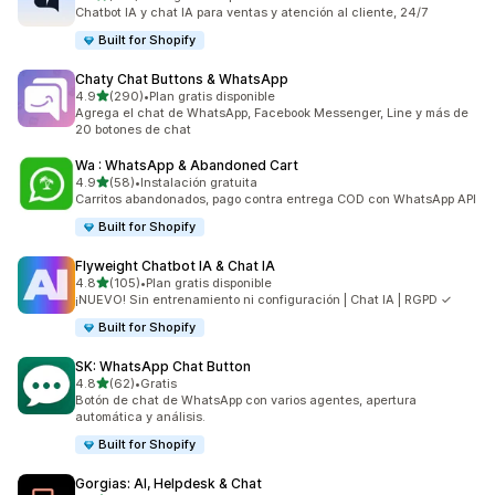
159 reseñas en total
Chatbot IA y chat IA para ventas y atención al cliente, 24/7
Built for Shopify
Chaty Chat Buttons & WhatsApp
de 5 estrellas
4.9
(290)
•
Plan gratis disponible
290 reseñas en total
Agrega el chat de WhatsApp, Facebook Messenger, Line y más de
20 botones de chat
Wa : WhatsApp & Abandoned Cart
de 5 estrellas
4.9
(58)
•
Instalación gratuita
58 reseñas en total
Carritos abandonados, pago contra entrega COD con WhatsApp API
Built for Shopify
Flyweight Chatbot IA & Chat IA
de 5 estrellas
4.8
(105)
•
Plan gratis disponible
105 reseñas en total
¡NUEVO! Sin entrenamiento ni configuración | Chat IA | RGPD ✓
Built for Shopify
SK: WhatsApp Chat Button
de 5 estrellas
4.8
(62)
•
Gratis
62 reseñas en total
Botón de chat de WhatsApp con varios agentes, apertura
automática y análisis.
Built for Shopify
Gorgias: AI, Helpdesk & Chat