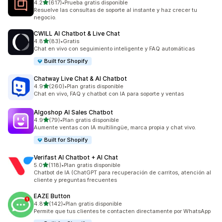
de 5 estrellas
4.2
(617)
•
Prueba gratis disponible
617 reseñas en total
Resuelve las consultas de soporte al instante y haz crecer tu
negocio.
CWILL AI Chatbot & Live Chat
de 5 estrellas
4.8
(83)
•
Gratis
83 reseñas en total
Chat en vivo con seguimiento inteligente y FAQ automáticas
Built for Shopify
Chatway Live Chat & AI Chatbot
de 5 estrellas
4.9
(260)
•
Plan gratis disponible
260 reseñas en total
Chat en vivo, FAQ y chatbot con IA para soporte y ventas
Algoshop AI Sales Chatbot
de 5 estrellas
4.9
(79)
•
Plan gratis disponible
79 reseñas en total
Aumente ventas con IA multilingüe, marca propia y chat vivo.
Built for Shopify
Verifast AI Chatbot + AI Chat
de 5 estrellas
5.0
(118)
•
Plan gratis disponible
118 reseñas en total
Chatbot de IA (ChatGPT para recuperación de carritos, atención al
cliente y preguntas frecuentes
EAZE Button
de 5 estrellas
4.8
(142)
•
Plan gratis disponible
142 reseñas en total
Permite que tus clientes te contacten directamente por WhatsApp