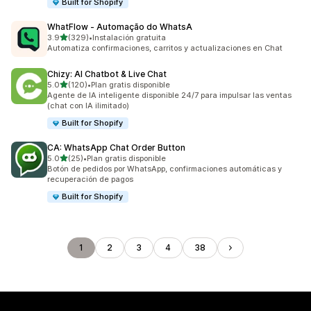
Built for Shopify
WhatFlow ‑ Automação do WhatsA
de 5 estrellas
3.9
(329)
•
Instalación gratuita
329 reseñas en total
Automatiza confirmaciones, carritos y actualizaciones en Chat
Chizy: AI Chatbot & Live Chat
de 5 estrellas
5.0
(120)
•
Plan gratis disponible
120 reseñas en total
Agente de IA inteligente disponible 24/7 para impulsar las ventas
(chat con IA ilimitado)
Built for Shopify
CA: WhatsApp Chat Order Button
de 5 estrellas
5.0
(25)
•
Plan gratis disponible
25 reseñas en total
Botón de pedidos por WhatsApp, confirmaciones automáticas y
recuperación de pagos
Built for Shopify
1
2
3
4
38