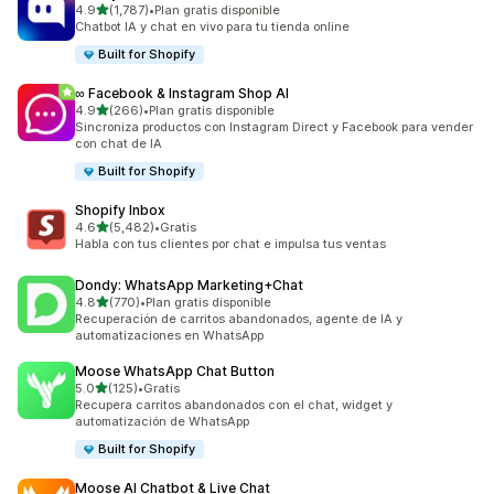
de 5 estrellas
4.9
(1,787)
•
Plan gratis disponible
1787 reseñas en total
Chatbot IA y chat en vivo para tu tienda online
Built for Shopify
∞ Facebook & Instagram Shop AI
de 5 estrellas
4.9
(266)
•
Plan gratis disponible
266 reseñas en total
Sincroniza productos con Instagram Direct y Facebook para vender
con chat de IA
Built for Shopify
Shopify Inbox
de 5 estrellas
4.6
(5,482)
•
Gratis
5482 reseñas en total
Habla con tus clientes por chat e impulsa tus ventas
Dondy: WhatsApp Marketing+Chat
de 5 estrellas
4.8
(770)
•
Plan gratis disponible
770 reseñas en total
Recuperación de carritos abandonados, agente de IA y
automatizaciones en WhatsApp
Moose WhatsApp Chat Button
de 5 estrellas
5.0
(125)
•
Gratis
125 reseñas en total
Recupera carritos abandonados con el chat, widget y
automatización de WhatsApp
Built for Shopify
Moose AI Chatbot & Live Chat