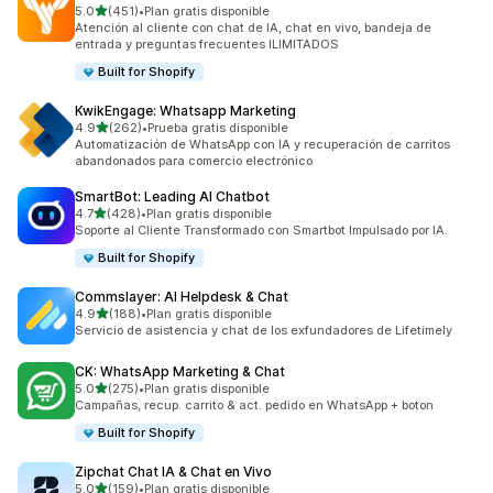
de 5 estrellas
5.0
(451)
•
Plan gratis disponible
451 reseñas en total
Atención al cliente con chat de IA, chat en vivo, bandeja de
entrada y preguntas frecuentes ILIMITADOS
Built for Shopify
KwikEngage: Whatsapp Marketing
de 5 estrellas
4.9
(262)
•
Prueba gratis disponible
262 reseñas en total
Automatización de WhatsApp con IA y recuperación de carritos
abandonados para comercio electrónico
SmartBot: Leading AI Chatbot
de 5 estrellas
4.7
(428)
•
Plan gratis disponible
428 reseñas en total
Soporte al Cliente Transformado con Smartbot Impulsado por IA.
Built for Shopify
Commslayer: AI Helpdesk & Chat
de 5 estrellas
4.9
(188)
•
Plan gratis disponible
188 reseñas en total
Servicio de asistencia y chat de los exfundadores de Lifetimely
CK: WhatsApp Marketing & Chat
de 5 estrellas
5.0
(275)
•
Plan gratis disponible
275 reseñas en total
Campañas, recup. carrito & act. pedido en WhatsApp + boton
Built for Shopify
Zipchat Chat IA & Chat en Vivo
de 5 estrellas
5.0
(159)
•
Plan gratis disponible