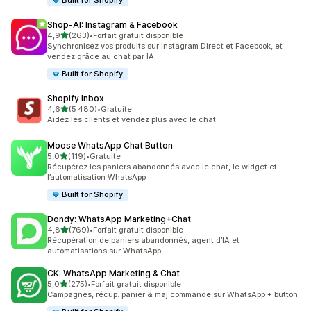
Built for Shopify
Shop‑AI: Instagram & Facebook
étoile(s) sur 5
4,9
(263)
•
Forfait gratuit disponible
263 avis au total
Synchronisez vos produits sur Instagram Direct et Facebook, et
vendez grâce au chat par IA
Built for Shopify
Shopify Inbox
étoile(s) sur 5
4,6
(5 480)
•
Gratuite
5480 avis au total
Aidez les clients et vendez plus avec le chat
Moose WhatsApp Chat Button
étoile(s) sur 5
5,0
(119)
•
Gratuite
119 avis au total
Récupérez les paniers abandonnés avec le chat, le widget et
l’automatisation WhatsApp
Built for Shopify
Dondy: WhatsApp Marketing+Chat
étoile(s) sur 5
4,8
(769)
•
Forfait gratuit disponible
769 avis au total
Récupération de paniers abandonnés, agent d’IA et
automatisations sur WhatsApp
CK: WhatsApp Marketing & Chat
étoile(s) sur 5
5,0
(275)
•
Forfait gratuit disponible
275 avis au total
Campagnes, récup. panier & maj commande sur WhatsApp + button