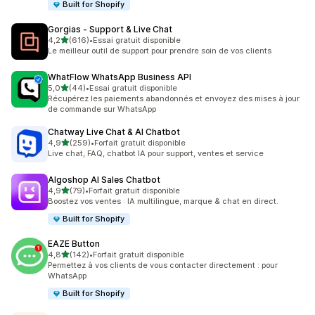
Built for Shopify
Gorgias ‑ Support & Live Chat
étoile(s) sur 5
4,2
(616)
•
Essai gratuit disponible
616 avis au total
Le meilleur outil de support pour prendre soin de vos clients
WhatFlow WhatsApp Business API
étoile(s) sur 5
5,0
(44)
•
Essai gratuit disponible
44 avis au total
Récupérez les paiements abandonnés et envoyez des mises à jour
de commande sur WhatsApp
Chatway Live Chat & AI Chatbot
étoile(s) sur 5
4,9
(259)
•
Forfait gratuit disponible
259 avis au total
Live chat, FAQ, chatbot IA pour support, ventes et service
Algoshop AI Sales Chatbot
étoile(s) sur 5
4,9
(79)
•
Forfait gratuit disponible
79 avis au total
Boostez vos ventes : IA multilingue, marque & chat en direct.
Built for Shopify
EAZE Button
étoile(s) sur 5
4,8
(142)
•
Forfait gratuit disponible
142 avis au total
Permettez à vos clients de vous contacter directement : pour
WhatsApp
Built for Shopify