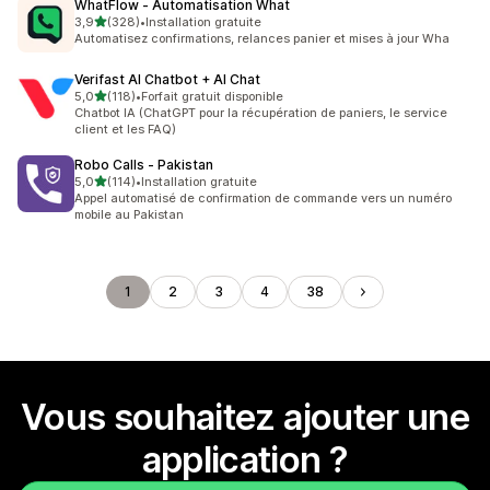
WhatFlow ‑ Automatisation What
étoile(s) sur 5
3,9
(328)
•
Installation gratuite
328 avis au total
Automatisez confirmations, relances panier et mises à jour Wha
Verifast AI Chatbot + AI Chat
étoile(s) sur 5
5,0
(118)
•
Forfait gratuit disponible
118 avis au total
Chatbot IA (ChatGPT pour la récupération de paniers, le service
client et les FAQ)
Robo Calls ‑ Pakistan
étoile(s) sur 5
5,0
(114)
•
Installation gratuite
114 avis au total
Appel automatisé de confirmation de commande vers un numéro
mobile au Pakistan
1
2
3
4
38
Vous souhaitez ajouter une
application ?