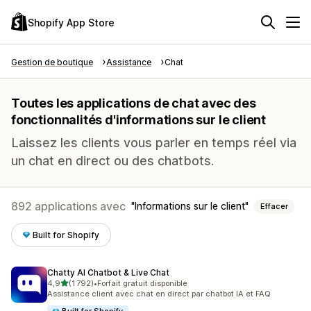
Shopify App Store
Gestion de boutique
Assistance
Chat
Toutes les applications de chat avec des
fonctionnalités d'informations sur le client
Laissez les clients vous parler en temps réel via
un chat en direct ou des chatbots.
892 applications avec
Informations sur le client
Effacer
Built for Shopify
Chatty AI Chatbot & Live Chat
étoile(s) sur 5
4,9
(1 792)
•
Forfait gratuit disponible
1792 avis au total
Assistance client avec chat en direct par chatbot IA et FAQ