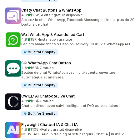
Chaty Chat Buttons & WhatsApp
étoile(s) sur 5
4,9
(288)
•
Forfait gratuit disponible
288 avis au total
Ajoutez le chat WhatsApp, Facebook Messenger, Line et plus de 20
boutons de chat
Wa : WhatsApp & Abandoned Cart
étoile(s) sur 5
4,9
(57)
•
Installation gratuite
57 avis au total
Paniers abandonnés & Cash on Delivery (COD) via WhatsApp API
Built for Shopify
SK: WhatsApp Chat Button
étoile(s) sur 5
4,8
(63)
•
Gratuite
63 avis au total
Bouton de chat WhatsApp avec multi-agents, ouverture
automatique et analyses.
Built for Shopify
CWILL: AI Chatbot&Live Chat
étoile(s) sur 5
4,8
(83)
•
Gratuite
83 avis au total
Chat en direct avec suivi intelligent et FAQ automatisées
Built for Shopify
Flyweight Chatbot IA & Chat IA
étoile(s) sur 5
4,8
(105)
•
Forfait gratuit disponible
105 avis au total
NOUVEAU ! Aucun training ni setup requis | Chat IA | RGPD ✓