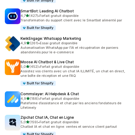
Built for Shopify
SmartBot: Leading AI Chatbot
étoile(s) sur 5
4,7
(427)
•
Forfait gratuit disponible
427 avis au total
Transformation du support client avec le Smartbot alimenté par
Built for Shopify
KwikEngage: Whatsapp Marketing
étoile(s) sur 5
4,9
(261)
•
Essai gratuit disponible
261 avis au total
Automatisation WhatsApp par l’IA et récupération de paniers
abandonnés pour le e-commerce
Moose AI Chatbot & Live Chat
étoile(s) sur 5
5,0
(452)
•
Forfait gratuit disponible
452 avis au total
Assistez vos clients avec un chat IA ILLIMITÉ, un chat en direct,
une boîte de réception et une FAQ
Built for Shopify
Commslayer: AI Helpdesk & Chat
étoile(s) sur 5
4,9
(188)
•
Forfait gratuit disponible
188 avis au total
Plateforme d’assistance et chat par les anciens fondateurs de
Lifetimely
Zipchat Chat IA, Chat en Ligne
étoile(s) sur 5
5,0
(159)
•
Forfait gratuit disponible
159 avis au total
Chatbot IA et chat en ligne: ventes et service client partout
Built for Shopify