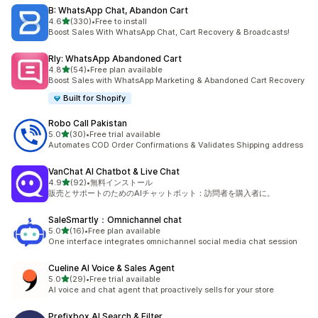
B: WhatsApp Chat, Abandon Cart
5つ星中
4.6
(330)
•
Free to install
合計レビュー数：330件
Boost Sales With WhatsApp Chat, Cart Recovery & Broadcasts!
Rly: WhatsApp Abandoned Cart
5つ星中
4.8
(54)
•
Free plan available
合計レビュー数：54件
Boost Sales with WhatsApp Marketing & Abandoned Cart Recovery
Built for Shopify
Robo Call Pakistan
5つ星中
5.0
(30)
•
Free trial available
合計レビュー数：30件
Automates COD Order Confirmations & Validates Shipping address
VanChat AI Chatbot & Live Chat
5つ星中
4.9
(92)
•
無料インストール
合計レビュー数：92件
販売とサポートのためのAIチャットボット：訪問者を購入者に。
SaleSmartly：Omnichannel chat
5つ星中
5.0
(16)
•
Free plan available
合計レビュー数：16件
One interface integrates omnichannel social media chat session
Cueline AI Voice & Sales Agent
5つ星中
5.0
(29)
•
Free trial available
合計レビュー数：29件
AI voice and chat agent that proactively sells for your store
Prefixbox AI Search & Filter