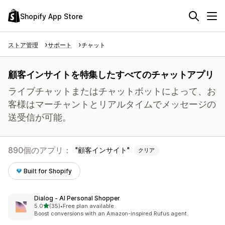
Shopify App Store
ストア管理
サポート
チャット
顧客インサイトを特集したすべてのチャットアプリ
ライブチャットまたはチャットボットによって、お
客様はマーチャントとリアルタイムでメッセージの
送受信が可能。
890個のアプリ：
顧客インサイト
クリア
Built for Shopify
Dialog ‑ AI Personal Shopper
5つ星中
5.0
(35)
•
Free plan available
合計レビュー数：35件
Boost conversions with an Amazon-inspired Rufus agent.