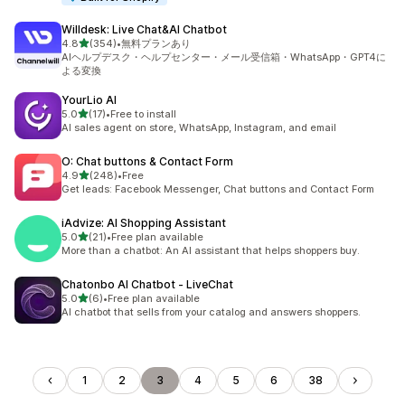
Willdesk: Live Chat&AI Chatbot
5つ星中
4.8
(354)
•
無料プランあり
合計レビュー数：354件
AIヘルプデスク・ヘルプセンター・メール受信箱・WhatsApp・GPT4に
よる変換
YourLio AI
5つ星中
5.0
(17)
•
Free to install
合計レビュー数：17件
AI sales agent on store, WhatsApp, Instagram, and email
O: Chat buttons & Contact Form
5つ星中
4.9
(248)
•
Free
合計レビュー数：248件
Get leads: Facebook Messenger, Chat buttons and Contact Form
iAdvize: AI Shopping Assistant
5つ星中
5.0
(21)
•
Free plan available
合計レビュー数：21件
More than a chatbot: An AI assistant that helps shoppers buy.
Chatonbo AI Chatbot ‑ LiveChat
5つ星中
5.0
(6)
•
Free plan available
合計レビュー数：6件
AI chatbot that sells from your catalog and answers shoppers.
1
2
3
4
5
6
38