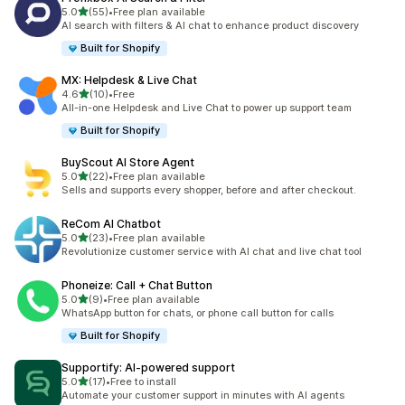
5つ星中
5.0
(55)
•
Free plan available
合計レビュー数：55件
AI search with filters & AI chat to enhance product discovery
Built for Shopify
MX: Helpdesk & Live Chat
5つ星中
4.6
(10)
•
Free
合計レビュー数：10件
All-in-one Helpdesk and Live Chat to power up support team
Built for Shopify
BuyScout AI Store Agent
5つ星中
5.0
(22)
•
Free plan available
合計レビュー数：22件
Sells and supports every shopper, before and after checkout.
ReCom AI Chatbot
5つ星中
5.0
(23)
•
Free plan available
合計レビュー数：23件
Revolutionize customer service with AI chat and live chat tool
Phoneize: Call + Chat Button
5つ星中
5.0
(9)
•
Free plan available
合計レビュー数：9件
WhatsApp button for chats, or phone call button for calls
Built for Shopify
Supportify: AI‑powered support
5つ星中
5.0
(17)
•
Free to install
合計レビュー数：17件
Automate your customer support in minutes with AI agents