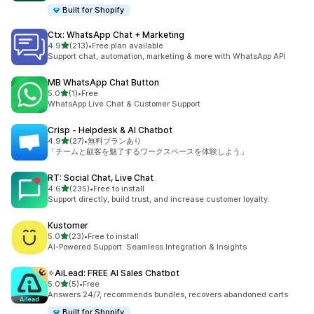
Built for Shopify
Ctx: WhatsApp Chat + Marketing
5つ星中
4.9
(213)
•
Free plan available
合計レビュー数：213件
Support chat, automation, marketing & more with WhatsApp API
MB WhatsApp Chat Button
5つ星中
5.0
(1)
•
Free
合計レビュー数：1件
WhatsApp Live Chat & Customer Support
Crisp ‑ Helpdesk & AI Chatbot
5つ星中
4.9
(27)
•
無料プランあり
合計レビュー数：27件
「チームと顧客を魅了するワークスペースを体験しよう」
RT: Social Chat, Live Chat
5つ星中
4.6
(235)
•
Free to install
合計レビュー数：235件
Support directly, build trust, and increase customer loyalty.
Kustomer
5つ星中
5.0
(23)
•
Free to install
合計レビュー数：23件
AI-Powered Support: Seamless Integration & Insights
✧AiLead: FREE AI Sales Chatbot
5つ星中
5.0
(5)
•
Free
合計レビュー数：5件
Answers 24/7, recommends bundles, recovers abandoned carts
Built for Shopify