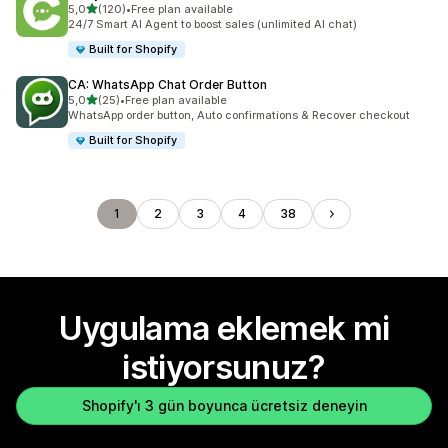
5 yıldız üzerinden
5,0
(120)
•
Free plan available
toplam 120 değerlendirme
24/7 Smart AI Agent to boost sales (unlimited AI chat)
Built for Shopify
CA: WhatsApp Chat Order Button
5 yıldız üzerinden
5,0
(25)
•
Free plan available
toplam 25 değerlendirme
WhatsApp order button, Auto confirmations & Recover checkout
Built for Shopify
1
2
3
4
38
Uygulama eklemek mi
istiyorsunuz?
Shopify'ı 3 gün boyunca ücretsiz deneyin