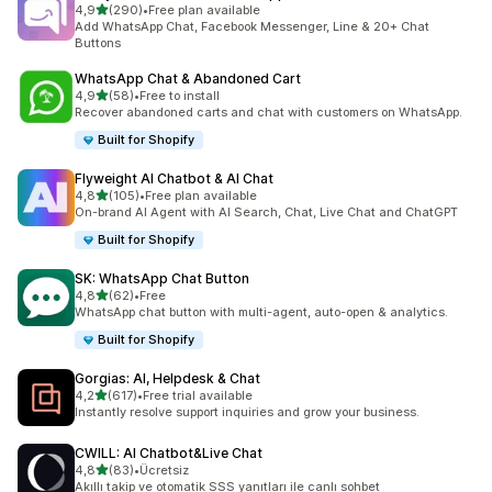
5 yıldız üzerinden
4,9
(290)
•
Free plan available
toplam 290 değerlendirme
Add WhatsApp Chat, Facebook Messenger, Line & 20+ Chat
Buttons
WhatsApp Chat & Abandoned Cart
5 yıldız üzerinden
4,9
(58)
•
Free to install
toplam 58 değerlendirme
Recover abandoned carts and chat with customers on WhatsApp.
Built for Shopify
Flyweight AI Chatbot & AI Chat
5 yıldız üzerinden
4,8
(105)
•
Free plan available
toplam 105 değerlendirme
On-brand AI Agent with AI Search, Chat, Live Chat and ChatGPT
Built for Shopify
SK: WhatsApp Chat Button
5 yıldız üzerinden
4,8
(62)
•
Free
toplam 62 değerlendirme
WhatsApp chat button with multi-agent, auto-open & analytics.
Built for Shopify
Gorgias: AI, Helpdesk & Chat
5 yıldız üzerinden
4,2
(617)
•
Free trial available
toplam 617 değerlendirme
Instantly resolve support inquiries and grow your business.
CWILL: AI Chatbot&Live Chat
5 yıldız üzerinden
4,8
(83)
•
Ücretsiz
toplam 83 değerlendirme
Akıllı takip ve otomatik SSS yanıtları ile canlı sohbet