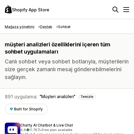
Shopify App Store
Mağaza yönetimi
Destek
Sohbet
müşteri analizleri özelliklerini içeren tüm
sohbet uygulamaları
Canlı sohbet veya sohbet botlarıyla, müşterilerin
size gerçek zamanlı mesaj gönderebilmelerini
sağlayın.
891 uygulama:
Müşteri analizleri
Temizle
Built for Shopify
Chatty AI Chatbot & Live Chat
5 yıldız üzerinden
4,9
(1.787)
•
Free plan available
toplam 1787 değerlendirme