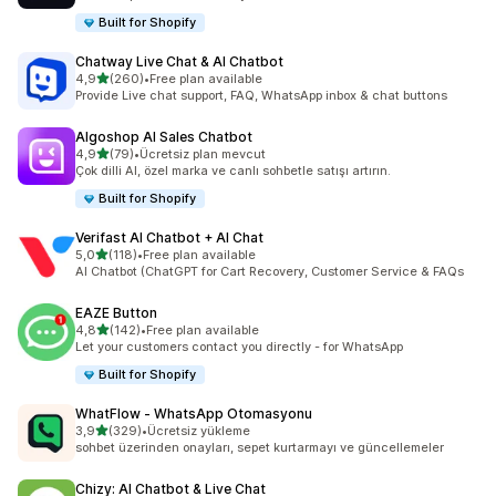
Built for Shopify
Chatway Live Chat & AI Chatbot
5 yıldız üzerinden
4,9
(260)
•
Free plan available
toplam 260 değerlendirme
Provide Live chat support, FAQ, WhatsApp inbox & chat buttons
Algoshop AI Sales Chatbot
5 yıldız üzerinden
4,9
(79)
•
Ücretsiz plan mevcut
toplam 79 değerlendirme
Çok dilli AI, özel marka ve canlı sohbetle satışı artırın.
Built for Shopify
Verifast AI Chatbot + AI Chat
5 yıldız üzerinden
5,0
(118)
•
Free plan available
toplam 118 değerlendirme
AI Chatbot (ChatGPT for Cart Recovery, Customer Service & FAQs
EAZE Button
5 yıldız üzerinden
4,8
(142)
•
Free plan available
toplam 142 değerlendirme
Let your customers contact you directly - for WhatsApp
Built for Shopify
WhatFlow ‑ WhatsApp Otomasyonu
5 yıldız üzerinden
3,9
(329)
•
Ücretsiz yükleme
toplam 329 değerlendirme
sohbet üzerinden onayları, sepet kurtarmayı ve güncellemeler
Chizy: AI Chatbot & Live Chat