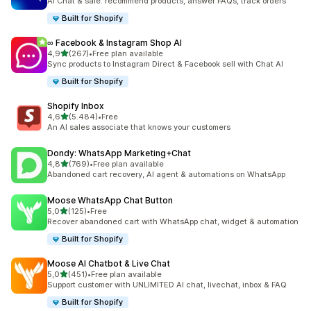
AI Chat & sale: recommend products, answer FAQs, track orders
Built for Shopify
∞ Facebook & Instagram Shop AI
5 yıldız üzerinden
4,9
(267)
•
Free plan available
toplam 267 değerlendirme
Sync products to Instagram Direct & Facebook sell with Chat AI
Built for Shopify
Shopify Inbox
5 yıldız üzerinden
4,6
(5.484)
•
Free
toplam 5484 değerlendirme
An AI sales associate that knows your customers
Dondy: WhatsApp Marketing+Chat
5 yıldız üzerinden
4,8
(769)
•
Free plan available
toplam 769 değerlendirme
Abandoned cart recovery, AI agent & automations on WhatsApp
Moose WhatsApp Chat Button
5 yıldız üzerinden
5,0
(125)
•
Free
toplam 125 değerlendirme
Recover abandoned cart with WhatsApp chat, widget & automation
Built for Shopify
Moose AI Chatbot & Live Chat
5 yıldız üzerinden
5,0
(451)
•
Free plan available
toplam 451 değerlendirme
Support customer with UNLIMITED AI chat, livechat, inbox & FAQ
Built for Shopify