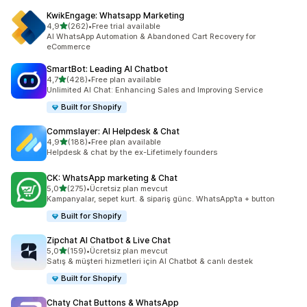
KwikEngage: Whatsapp Marketing
5 yıldız üzerinden
4,9
(262)
•
Free trial available
toplam 262 değerlendirme
AI WhatsApp Automation & Abandoned Cart Recovery for
eCommerce
SmartBot: Leading AI Chatbot
5 yıldız üzerinden
4,7
(428)
•
Free plan available
toplam 428 değerlendirme
Unlimited AI Chat: Enhancing Sales and Improving Service
Built for Shopify
Commslayer: AI Helpdesk & Chat
5 yıldız üzerinden
4,9
(188)
•
Free plan available
toplam 188 değerlendirme
Helpdesk & chat by the ex-Lifetimely founders
CK: WhatsApp marketing & Chat
5 yıldız üzerinden
5,0
(275)
•
Ücretsiz plan mevcut
toplam 275 değerlendirme
Kampanyalar, sepet kurt. & sipariş günc. WhatsApp’ta + button
Built for Shopify
Zipchat AI Chatbot & Live Chat
5 yıldız üzerinden
5,0
(159)
•
Ücretsiz plan mevcut
toplam 159 değerlendirme
Satış & müşteri hizmetleri için AI Chatbot & canlı destek
Built for Shopify
Chaty Chat Buttons & WhatsApp