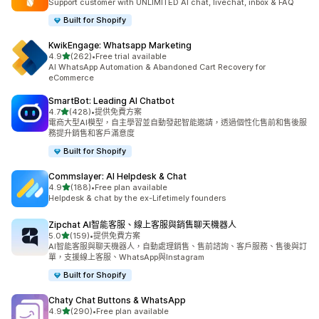
Support customer with UNLIMITED AI chat, livechat, inbox & FAQ
Built for Shopify
KwikEngage: Whatsapp Marketing
滿分 5 顆星
4.9
(262)
•
Free trial available
共有 262 則評價
AI WhatsApp Automation & Abandoned Cart Recovery for
eCommerce
SmartBot: Leading AI Chatbot
滿分 5 顆星
4.7
(428)
•
提供免費方案
共有 428 則評價
電商大型AI模型，自主學習並自動發起智能邀請，透過個性化售前和售後服
務提升銷售和客戶滿意度
Built for Shopify
Commslayer: AI Helpdesk & Chat
滿分 5 顆星
4.9
(188)
•
Free plan available
共有 188 則評價
Helpdesk & chat by the ex-Lifetimely founders
Zipchat AI智能客服、線上客服與銷售聊天機器人
滿分 5 顆星
5.0
(159)
•
提供免費方案
共有 159 則評價
AI智能客服與聊天機器人，自動處理銷售、售前諮詢、客戶服務、售後與訂
單，支援線上客服、WhatsApp與Instagram
Built for Shopify
Chaty Chat Buttons & WhatsApp
滿分 5 顆星
4.9
(290)
•
Free plan available
共有 290 則評價