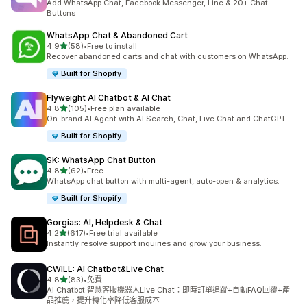
Add WhatsApp Chat, Facebook Messenger, Line & 20+ Chat
Buttons
WhatsApp Chat & Abandoned Cart
滿分 5 顆星
4.9
(58)
•
Free to install
共有 58 則評價
Recover abandoned carts and chat with customers on WhatsApp.
Built for Shopify
Flyweight AI Chatbot & AI Chat
滿分 5 顆星
4.8
(105)
•
Free plan available
共有 105 則評價
On-brand AI Agent with AI Search, Chat, Live Chat and ChatGPT
Built for Shopify
SK: WhatsApp Chat Button
滿分 5 顆星
4.8
(62)
•
Free
共有 62 則評價
WhatsApp chat button with multi-agent, auto-open & analytics.
Built for Shopify
Gorgias: AI, Helpdesk & Chat
滿分 5 顆星
4.2
(617)
•
Free trial available
共有 617 則評價
Instantly resolve support inquiries and grow your business.
CWILL: AI Chatbot&Live Chat
滿分 5 顆星
4.8
(83)
•
免費
共有 83 則評價
AI Chatbot 智慧客服機器人Live Chat：即時訂單追蹤+自動FAQ回覆+產
品推薦，提升轉化率降低客服成本