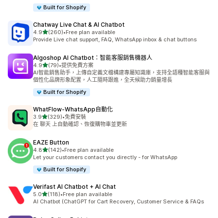
Built for Shopify
Chatway Live Chat & AI Chatbot
滿分 5 顆星
4.9
(260)
•
Free plan available
共有 260 則評價
Provide Live chat support, FAQ, WhatsApp inbox & chat buttons
Algoshop AI Chatbot：智能客服銷售機器人
滿分 5 顆星
4.9
(79)
•
提供免費方案
共有 79 則評價
AI智能銷售助手，上傳自定義文檔構建專屬知識庫，支持全語種智能客服與
個性化品牌形象配置，人工隨時跟進，全天候助力銷量增長
Built for Shopify
WhatFlow‑WhatsApp自動化
滿分 5 顆星
3.9
(329)
•
免費安裝
共有 329 則評價
在 聊天 上自動確認、恢復購物車並更新
EAZE Button
滿分 5 顆星
4.8
(142)
•
Free plan available
共有 142 則評價
Let your customers contact you directly - for WhatsApp
Built for Shopify
Verifast AI Chatbot + AI Chat
滿分 5 顆星
5.0
(118)
•
Free plan available
共有 118 則評價
AI Chatbot (ChatGPT for Cart Recovery, Customer Service & FAQs