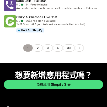
Robo Calls ‑ Pakistan
滿分 5 顆星
5.0
(114)
•
Free to install
共有 114 則評價
Automated order confirmation call to mobile number in Pakistan
Chizy: AI Chatbot & Live Chat
滿分 5 顆星
5.0
(120)
•
Free plan available
共有 120 則評價
24/7 Smart AI Agent to boost sales (unlimited AI chat)
Built for Shopify
1
2
3
4
38
想要新增應用程式嗎？
免費試用 Shopify 3 天