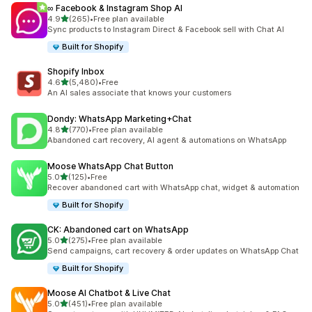
∞ Facebook & Instagram Shop AI
滿分 5 顆星
4.9
(265)
•
Free plan available
共有 265 則評價
Sync products to Instagram Direct & Facebook sell with Chat AI
Built for Shopify
Shopify Inbox
滿分 5 顆星
4.6
(5,480)
•
Free
共有 5480 則評價
An AI sales associate that knows your customers
Dondy: WhatsApp Marketing+Chat
滿分 5 顆星
4.8
(770)
•
Free plan available
共有 770 則評價
Abandoned cart recovery, AI agent & automations on WhatsApp
Moose WhatsApp Chat Button
滿分 5 顆星
5.0
(125)
•
Free
共有 125 則評價
Recover abandoned cart with WhatsApp chat, widget & automation
Built for Shopify
CK: Abandoned cart on WhatsApp
滿分 5 顆星
5.0
(275)
•
Free plan available
共有 275 則評價
Send campaigns, cart recovery & order updates on WhatsApp Chat
Built for Shopify
Moose AI Chatbot & Live Chat
滿分 5 顆星
5.0
(451)
•
Free plan available
共有 451 則評價