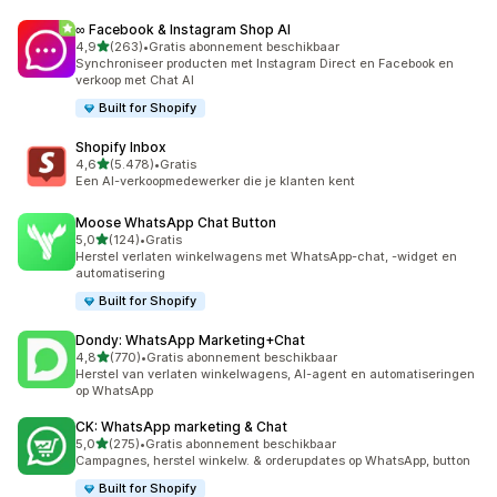
∞ Facebook & Instagram Shop AI
van 5 sterren
4,9
(263)
•
Gratis abonnement beschikbaar
263 recensies in totaal
Synchroniseer producten met Instagram Direct en Facebook en
verkoop met Chat AI
Built for Shopify
Shopify Inbox
van 5 sterren
4,6
(5.478)
•
Gratis
5478 recensies in totaal
Een AI-verkoopmedewerker die je klanten kent
Moose WhatsApp Chat Button
van 5 sterren
5,0
(124)
•
Gratis
124 recensies in totaal
Herstel verlaten winkelwagens met WhatsApp-chat, -widget en
automatisering
Built for Shopify
Dondy: WhatsApp Marketing+Chat
van 5 sterren
4,8
(770)
•
Gratis abonnement beschikbaar
770 recensies in totaal
Herstel van verlaten winkelwagens, AI-agent en automatiseringen
op WhatsApp
CK: WhatsApp marketing & Chat
van 5 sterren
5,0
(275)
•
Gratis abonnement beschikbaar
275 recensies in totaal
Campagnes, herstel winkelw. & orderupdates op WhatsApp, button
Built for Shopify