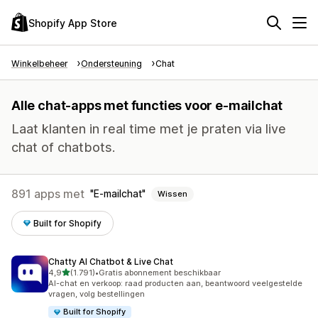
Shopify App Store
Winkelbeheer
Ondersteuning
Chat
Alle chat-apps met functies voor e-mailchat
Laat klanten in real time met je praten via live
chat of chatbots.
891 apps met
E-mailchat
Wissen
Built for Shopify
Chatty AI Chatbot & Live Chat
van 5 sterren
4,9
(1.791)
•
Gratis abonnement beschikbaar
1791 recensies in totaal
AI-chat en verkoop: raad producten aan, beantwoord veelgestelde
vragen, volg bestellingen
Built for Shopify