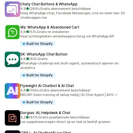
Chaty Chat Buttons & WhatsApp
van 5 sterren
4,9
(289)
•
Gratis abonnement beschikbaar
289 recensies in totaal
Voeg WhatsApp-chat, Facebook Messenger, Line en meer dan 20
chatknoppen toe
Wa: WhatsApp & Abandoned Cart
van 5 sterren
4,9
(57)
•
Gratis te installeren
57 recensies in totaal
Haal achtergelaten winkelwagens terug via WhatsApp API
Built for Shopify
SK: WhatsApp Chat Button
van 5 sterren
4,8
(63)
•
Gratis
63 recensies in totaal
WhatsApp-chatknop met multi-agent, automatisch openen en
analytics.
Built for Shopify
Flyweight AI Chatbot & AI Chat
van 5 sterren
4,8
(106)
•
Gratis abonnement beschikbaar
106 recensies in totaal
NIEUW! Geen training of setup nodig | AI Chat Agent | AVG ✓
Built for Shopify
Gorgias: AI, Helpdesk & Chat
van 5 sterren
4,2
(617)
•
Gratis proefperiode beschikbaar
617 recensies in totaal
Los supportaanvragen direct op en laat je bedrijf groeien.
CWILL: AI Chatbot&Live Chat