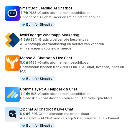
SmartBot: Leading AI Chatbot
van 5 sterren
4,7
(428)
•
Gratis abonnement beschikbaar
428 recensies in totaal
Onbeperkte AI-chat: meer omzet en betere service
Built for Shopify
KwikEngage: Whatsapp Marketing
van 5 sterren
4,9
(261)
•
Gratis proefperiode beschikbaar
261 recensies in totaal
AI-WhatsApp-automatisering en herstel van verlaten
winkelwagens voor e-commerce
Moose AI Chatbot & Live Chat
van 5 sterren
5,0
(452)
•
Gratis abonnement beschikbaar
452 recensies in totaal
Ondersteun klanten met ONBEPERKTE AI-chat, livechat, inbox en
FAQ
Built for Shopify
Commslayer: AI Helpdesk & Chat
van 5 sterren
4,9
(188)
•
Gratis abonnement beschikbaar
188 recensies in totaal
Helpdesk en chat door de voormalige Lifetimely-oprichters
Zipchat AI Chatbot & Live Chat
van 5 sterren
5,0
(159)
•
Gratis abonnement beschikbaar
159 recensies in totaal
AI Chatbot & AI Chat voor verkoop & klantenservice, elk kanaal
Built for Shopify