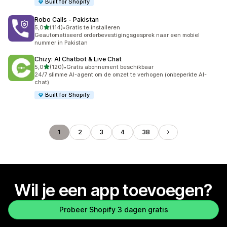
Built for Shopify
Robo Calls ‑ Pakistan
van 5 sterren
5,0
(114)
•
Gratis te installeren
114 recensies in totaal
Geautomatiseerd orderbevestigingsgesprek naar een mobiel
nummer in Pakistan
Chizy: AI Chatbot & Live Chat
van 5 sterren
5,0
(120)
•
Gratis abonnement beschikbaar
120 recensies in totaal
24/7 slimme AI-agent om de omzet te verhogen (onbeperkte AI-
chat)
Built for Shopify
1
2
3
4
38
Wil je een app toevoegen?
Probeer Shopify 3 dagen gratis