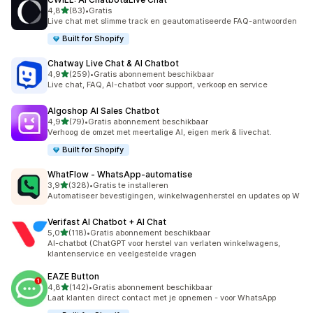
van 5 sterren
4,8
(83)
•
Gratis
83 recensies in totaal
Live chat met slimme track en geautomatiseerde FAQ-antwoorden
Built for Shopify
Chatway Live Chat & AI Chatbot
van 5 sterren
4,9
(259)
•
Gratis abonnement beschikbaar
259 recensies in totaal
Live chat, FAQ, AI-chatbot voor support, verkoop en service
Algoshop AI Sales Chatbot
van 5 sterren
4,9
(79)
•
Gratis abonnement beschikbaar
79 recensies in totaal
Verhoog de omzet met meertalige AI, eigen merk & livechat.
Built for Shopify
WhatFlow ‑ WhatsApp‑automatise
van 5 sterren
3,9
(328)
•
Gratis te installeren
328 recensies in totaal
Automatiseer bevestigingen, winkelwagenherstel en updates op W
Verifast AI Chatbot + AI Chat
van 5 sterren
5,0
(118)
•
Gratis abonnement beschikbaar
118 recensies in totaal
AI-chatbot (ChatGPT voor herstel van verlaten winkelwagens,
klantenservice en veelgestelde vragen
EAZE Button
van 5 sterren
4,8
(142)
•
Gratis abonnement beschikbaar
142 recensies in totaal
Laat klanten direct contact met je opnemen - voor WhatsApp