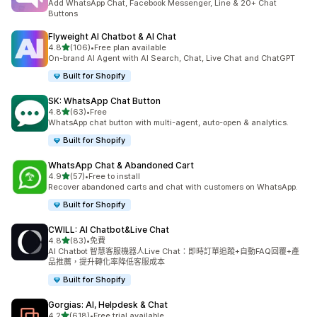
Add WhatsApp Chat, Facebook Messenger, Line & 20+ Chat
Buttons
Flyweight AI Chatbot & AI Chat
滿分 5 顆星
4.8
(106)
•
Free plan available
共有 106 則評價
On-brand AI Agent with AI Search, Chat, Live Chat and ChatGPT
Built for Shopify
SK: WhatsApp Chat Button
滿分 5 顆星
4.8
(63)
•
Free
共有 63 則評價
WhatsApp chat button with multi-agent, auto-open & analytics.
Built for Shopify
WhatsApp Chat & Abandoned Cart
滿分 5 顆星
4.9
(57)
•
Free to install
共有 57 則評價
Recover abandoned carts and chat with customers on WhatsApp.
Built for Shopify
CWILL: AI Chatbot&Live Chat
滿分 5 顆星
4.8
(83)
•
免費
共有 83 則評價
AI Chatbot 智慧客服機器人Live Chat：即時訂單追蹤+自動FAQ回覆+產
品推薦，提升轉化率降低客服成本
Built for Shopify
Gorgias: AI, Helpdesk & Chat
滿分 5 顆星
4.2
(618)
•
Free trial available