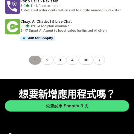
Robo Calls ‑ Pakistan
滿分 5 顆星
5.0
(114)
•
Free to install
共有 114 則評價
Automated order confirmation call to mobile number in Pakistan
Chizy: AI Chatbot & Live Chat
滿分 5 顆星
5.0
(120)
•
Free plan available
共有 120 則評價
24/7 Smart AI Agent to boost sales (unlimited AI chat)
Built for Shopify
1
2
3
4
38
想要新增應用程式嗎？
免費試用 Shopify 3 天