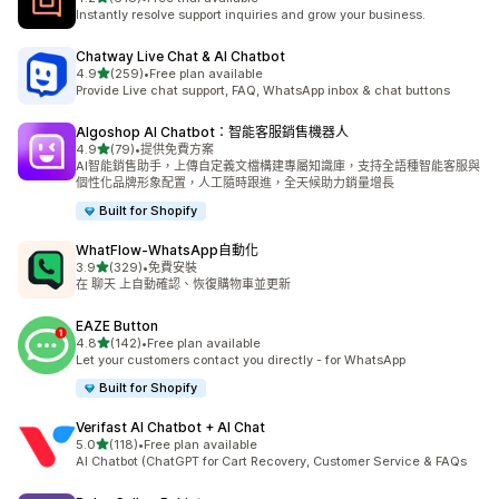
共有 618 則評價
Instantly resolve support inquiries and grow your business.
Chatway Live Chat & AI Chatbot
滿分 5 顆星
4.9
(259)
•
Free plan available
共有 259 則評價
Provide Live chat support, FAQ, WhatsApp inbox & chat buttons
Algoshop AI Chatbot：智能客服銷售機器人
滿分 5 顆星
4.9
(79)
•
提供免費方案
共有 79 則評價
AI智能銷售助手，上傳自定義文檔構建專屬知識庫，支持全語種智能客服與
個性化品牌形象配置，人工隨時跟進，全天候助力銷量增長
Built for Shopify
WhatFlow‑WhatsApp自動化
滿分 5 顆星
3.9
(329)
•
免費安裝
共有 329 則評價
在 聊天 上自動確認、恢復購物車並更新
EAZE Button
滿分 5 顆星
4.8
(142)
•
Free plan available
共有 142 則評價
Let your customers contact you directly - for WhatsApp
Built for Shopify
Verifast AI Chatbot + AI Chat
滿分 5 顆星
5.0
(118)
•
Free plan available
共有 118 則評價
AI Chatbot (ChatGPT for Cart Recovery, Customer Service & FAQs