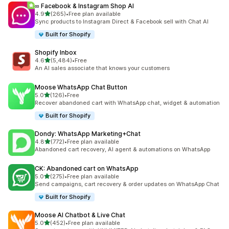
∞ Facebook & Instagram Shop AI
滿分 5 顆星
4.9
(265)
•
Free plan available
共有 265 則評價
Sync products to Instagram Direct & Facebook sell with Chat AI
Built for Shopify
Shopify Inbox
滿分 5 顆星
4.6
(5,484)
•
Free
共有 5484 則評價
An AI sales associate that knows your customers
Moose WhatsApp Chat Button
滿分 5 顆星
5.0
(126)
•
Free
共有 126 則評價
Recover abandoned cart with WhatsApp chat, widget & automation
Built for Shopify
Dondy: WhatsApp Marketing+Chat
滿分 5 顆星
4.8
(772)
•
Free plan available
共有 772 則評價
Abandoned cart recovery, AI agent & automations on WhatsApp
CK: Abandoned cart on WhatsApp
滿分 5 顆星
5.0
(275)
•
Free plan available
共有 275 則評價
Send campaigns, cart recovery & order updates on WhatsApp Chat
Built for Shopify
Moose AI Chatbot & Live Chat
滿分 5 顆星
5.0
(452)
•
Free plan available
共有 452 則評價