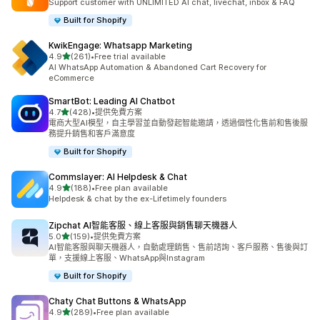
Support customer with UNLIMITED AI chat, livechat, inbox & FAQ
Built for Shopify
KwikEngage: Whatsapp Marketing
滿分 5 顆星
4.9
(261)
•
Free trial available
共有 261 則評價
AI WhatsApp Automation & Abandoned Cart Recovery for
eCommerce
SmartBot: Leading AI Chatbot
滿分 5 顆星
4.7
(428)
•
提供免費方案
共有 428 則評價
電商大型AI模型，自主學習並自動發起智能邀請，透過個性化售前和售後服
務提升銷售和客戶滿意度
Built for Shopify
Commslayer: AI Helpdesk & Chat
滿分 5 顆星
4.9
(188)
•
Free plan available
共有 188 則評價
Helpdesk & chat by the ex-Lifetimely founders
Zipchat AI智能客服、線上客服與銷售聊天機器人
滿分 5 顆星
5.0
(159)
•
提供免費方案
共有 159 則評價
AI智能客服與聊天機器人，自動處理銷售、售前諮詢、客戶服務、售後與訂
單，支援線上客服、WhatsApp與Instagram
Built for Shopify
Chaty Chat Buttons & WhatsApp
滿分 5 顆星
4.9
(289)
•
Free plan available
共有 289 則評價